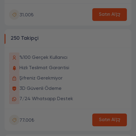
Satın Al
31.00₺
250 Takipçi
%100 Gerçek Kullanıcı
Hızlı Teslimat Garantisi
Şifreniz Gerekmiyor
3D Güvenli Ödeme
7/24 Whatsapp Destek
Satın Al
77.00₺