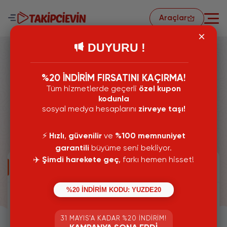
Araçlar
DUYURU !
%20 İNDİRİM FIRSATINI KAÇIRMA!
Tüm hizmetlerde geçerli
özel kupon
Reddit Takipçi Satın Al
kodunla
sosyal medya hesaplarını
zirveye taşı!
Reddit Takipçi Satın Al. Reddit platformunda
kanallarınızın takipçi sayısını arttırmaya yönelik
hizmetlerdir.
⚡️
Hızlı
,
güvenilir
ve
%100 memnuniyet
garantili
büyüme seni bekliyor.
✈️
Şimdi harekete geç
, farkı hemen hisset!
50 Takipçi
%20 İNDİRİM KODU: YUZDE20
%100 Gerçek Kullanıcı
Hızlı Teslimat Garantisi
31 MAYIS’A KADAR %20 İNDIRIM!