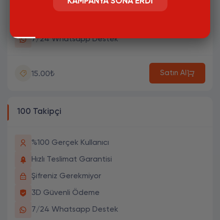
KAMPANYA SONA ERDI
Şifreniz Gerekmiyor
3D Güvenli Ödeme
7/24 Whatsapp Destek
Satın Al
15.00₺
100 Takipçi
%100 Gerçek Kullanıcı
Hızlı Teslimat Garantisi
Şifreniz Gerekmiyor
3D Güvenli Ödeme
7/24 Whatsapp Destek