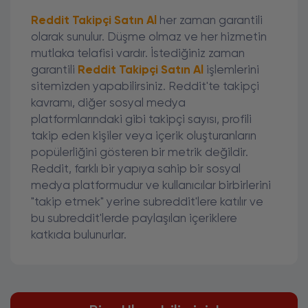
Reddit Takipçi Satın Al
her zaman garantili
olarak sunulur. Düşme olmaz ve her hizmetin
mutlaka telafisi vardır. İstediğiniz zaman
garantili
Reddit Takipçi Satın Al
işlemlerini
sitemizden yapabilirsiniz. Reddit'te takipçi
kavramı, diğer sosyal medya
platformlarındaki gibi takipçi sayısı, profili
takip eden kişiler veya içerik oluşturanların
popülerliğini gösteren bir metrik değildir.
Reddit, farklı bir yapıya sahip bir sosyal
medya platformudur ve kullanıcılar birbirlerini
"takip etmek" yerine subreddit'lere katılır ve
bu subreddit'lerde paylaşılan içeriklere
katkıda bulunurlar.
Reddit, subreddit adı verilen özel ilgi
gruplarına sahiptir. Kullanıcılar, kendi ilgi