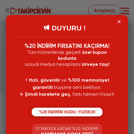
Araçlar
DUYURU !
%20 İNDİRİM FIRSATINI KAÇIRMA!
TikTok Analiz
Tüm hizmetlerde geçerli
özel kupon
kodunla
sosyal medya hesaplarını
zirveye taşı!
Güvenli İşlem
⚡️
Hızlı
,
güvenilir
ve
%100 memnuniyet
garantili
büyüme seni bekliyor.
Yüksek Kalite
✈️
Şimdi harekete geç
, farkı hemen hisset!
Şifre Gerekmez
%20 İNDİRİM KODU: YUZDE20
Tamamen Ücretsiz
31 MAYIS’A KADAR %20 İNDIRIM!