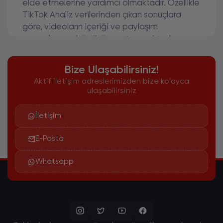
elde etmelerine yardımcı olmaktadır. Özellikle
TikTok Analiz verilerinden çıkan sonuçlara
göre, videoların içeriği ve paylaşım
zamanlaması büyük önem taşımaktadır.
TikTok Kullanıcı Profili ve
Bize Ulaşabilirsiniz!
Davranış Analizi
Aktif iletişim adreslerimizden bize kolayca
TikTok, son yılların en popüler sosyal medya
ulaşabilirsiniz
platformlarından biri haline gelmiştir.
Kullanıcılar burada kısa videolar paylaşarak
İletişim
fenomen haline gelebilmekte ve geniş
kitlelere ulaşabilmektedir. Bir kullanıcının profili
E-Posta
ve davranışları, TikTok analiz araçları
Whatsapp
sayesinde detaylı bir şekilde incelenebilir.
TikTok Analiz Stratejileri
TikTok analiz stratejileri, platformda başarılı
olmak ve kitleleri etkilemek için oldukça
önemlidir. Kullanıcıların ilgi alanları, etkileşim