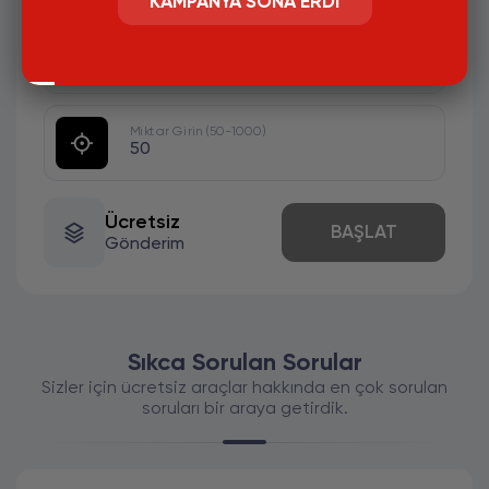
KAMPANYA SONA ERDI
#
KULLANICI ADI GİRİNİZ.HESAP HERKESE
AÇIK OLMASI GEREKLİ
Miktar Girin (50-1000)
Ücretsiz
BAŞLAT
Gönderim
Sıkca Sorulan Sorular
Sizler için ücretsiz araçlar hakkında en çok sorulan
soruları bir araya getirdik.