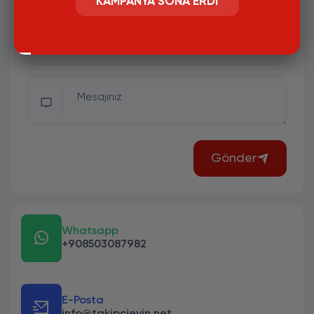
KAMPANYA SONA ERDI
Mesaj Konusu
Mesajınız
Gönder
Whatsapp
+908503087982
E-Posta