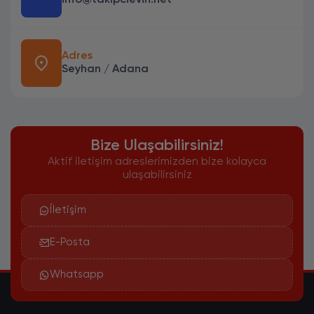
info@takipcievin.net
Adres
Seyhan / Adana
Bize Ulaşabilirsiniz!
Aktif iletişim adreslerimizden bize kolayca
ulaşabilirsiniz
İletişim
E-Posta
Whatsapp