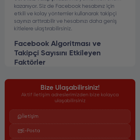
kazanıyor. Siz de Facebook hesabınız için
etkili ve kolay yöntemler kullanarak takipçi
sayınızı arttırabilir ve hesabınızı daha geniş
kitlelere ulaştırabilirsiniz.
Facebook Algoritması ve
Takipçi Sayısını Etkileyen
Faktörler
Facebook, milyonlarca insanın bir araya
gelerek bağlantı kurduğu ve içerik paylaştığı
bir sosyal medya platformudur. Ancak,
Bize Ulaşabilirsiniz!
Facebook'ta takipçi sayınızın artması ve
Aktif iletişim adreslerimizden bize kolayca
paylaşımlarınızın daha fazla kişiye ulaşması
ulaşabilirsiniz
için Facebook'un algoritmasını anlamanız
önemlidir.
İletişim
Facebook Algoritması Nasıl
E-Posta
Çalışır?