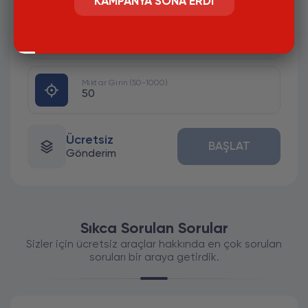
KAMPANYA SONA ERDI
#
KULLANICI ADI GİRİNİZ.HESAP HERKESE
AÇIK OLMASI GEREKLİ
Miktar Girin (50-1000)
Ücretsiz
BAŞLAT
Gönderim
Sıkca Sorulan Sorular
Sizler için ücretsiz araçlar hakkında en çok sorulan
soruları bir araya getirdik.