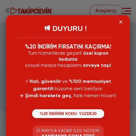
Araçlar
DUYURU !
%20 İNDİRİM FIRSATINI KAÇIRMA!
Tüm hizmetlerde geçerli
özel kupon
BlueSky Hizmetleri
kodunla
sosyal medya hesaplarını
zirveye taşı!
Bluesky Kitlenizi Ve Etkileşiminizi Yükseltmek İçin Buradan
Bluesky Hizmetlerimizi Görüntüleyebilir Dilerseniz Satın
Alabilirsiniz.
⚡️
Hızlı
,
güvenilir
ve
%100 memnuniyet
garantili
büyüme seni bekliyor.
4
Kategori
✈️
Şimdi harekete geç
, farkı hemen hisset!
%20 İNDİRİM KODU: YUZDE20
31 MAYIS’A KADAR %20 İNDIRIM!