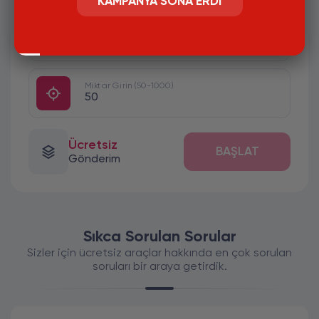
KAMPANYA SONA ERDI
#
GÖNDERİ LİNKİ GİRİNİZ.HESAP
HERKESE AÇIK OLMASI GEREKLİ
Miktar Girin (50-1000)
Ücretsiz
BAŞLAT
Gönderim
Sıkca Sorulan Sorular
Sizler için ücretsiz araçlar hakkında en çok sorulan
soruları bir araya getirdik.