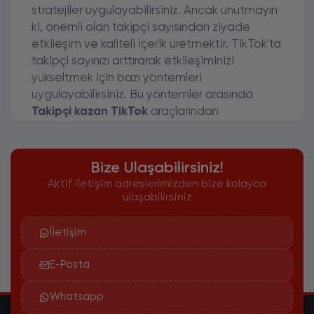
stratejiler uygulayabilirsiniz. Ancak unutmayın
ki, önemli olan takipçi sayısından ziyade
etkileşim ve kaliteli içerik üretmektir. TikTok'ta
takipçi sayınızı arttırarak etkileşiminizi
yükseltmek için bazı yöntemleri
uygulayabilirsiniz. Bu yöntemler arasında
Takipçi kazan TikTok
araçlarından
faydalanmak, kaliteli ve ilgi çekici içerikler
paylaşmak, etkileşimi arttıracak hashtag'ler
kullanmak ve diğer sosyal medya
Bize Ulaşabilirsiniz!
platformlarında TikTok hesabınızı tanıtarak
Aktif iletişim adreslerimizden bize kolayca
takipçi kazanmak gibi stratejiler yer alabilir.
ulaşabilirsiniz
TikTok'ta takipçi sayınızı arttırarak daha geniş
kitlelere ulaşabilir ve içeriklerinizin daha fazla
İletişim
kişiye ulaşmasını sağlayabilirsiniz. Unutmayın,
TikTok'ta takipçi kazanmanın en önemli yolu,
E-Posta
kaliteli ve ilgi çekici içerikler üretmek ve
etkileşimi arttırmaktır.
Whatsapp