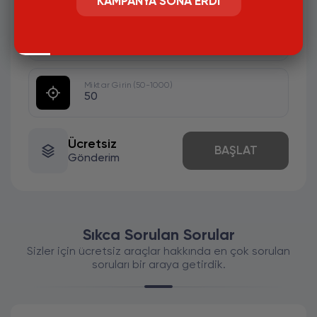
KAMPANYA SONA ERDI
#
KULLANICI ADI GİRİNİZ.HESAP HERKESE
AÇIK OLMASI GEREKLİ
Miktar Girin (50-1000)
Ücretsiz
BAŞLAT
Gönderim
Sıkca Sorulan Sorular
Sizler için ücretsiz araçlar hakkında en çok sorulan
soruları bir araya getirdik.