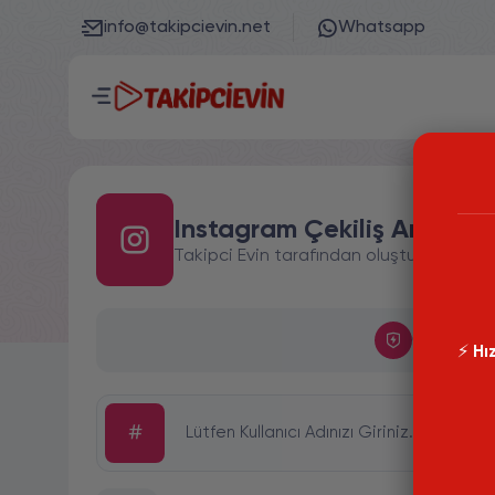
info@takipcievin.net
Whatsapp
Instagram Çekiliş Aracı
Takipci Evin tarafından oluşturulmuş olan
Güvenli İş
⚡️
Hız
#
Lütfen Kullanıcı Adınızı Giriniz.