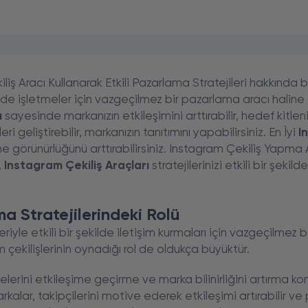
liş Aracı Kullanarak Etkili Pazarlama Stratejileri hakkınd
e işletmeler için vazgeçilmez bir pazarlama aracı haline g
ı
sayesinde markanızın etkileşimini arttırabilir, hedef kitleni
ri geliştirebilir, markanızın tanıtımını yapabilirsiniz. En İyi
I
e görünürlüğünü arttırabilirsiniz. Instagram Çekiliş Yapma Ara
,
Instagram Çekiliş Araçları
stratejilerinizi etkili bir şeki
ma Stratejilerindeki Rolü
le etkili bir şekilde iletişim kurmaları için vazgeçilmez bir
çekilişlerinin oynadığı rol de oldukça büyüktür.
lelerini etkileşime geçirme ve marka bilinirliğini artırma ko
alar, takipçilerini motive ederek etkileşimi artırabilir ve p