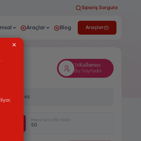
Sipariş Sorgula
umsal
Araçlar
Blog
Araçlar
16
Kullanıcı
Bu Sayfada
ilirsiniz.
en Ücretsiz
iyor.
Miktar Girin (50-1000)