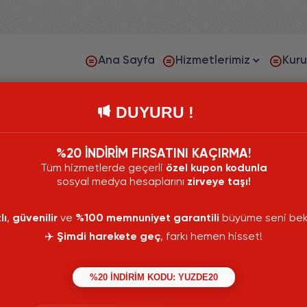
Ana Sayfa
Hizmetlerimiz
Kur
DUYURU !
%20 İNDİRİM FIRSATINI KAÇIRMA!
 Instagram Çekiliş Aracı projesi sayesinde, İşlemlerinizi yapab
Tüm hizmetlerde geçerli
özel kupon kodunla
sosyal medya hesaplarını
zirveye taşı!
lem
Yüksek Kalite
Şifre Gerekmez
Tamam
lı
,
güvenilir
ve
%100 memnuniyet garantili
büyüme seni bekl
✈️
Şimdi harekete geç
, farkı hemen hisset!
%20 İNDİRİM KODU: YUZDE20