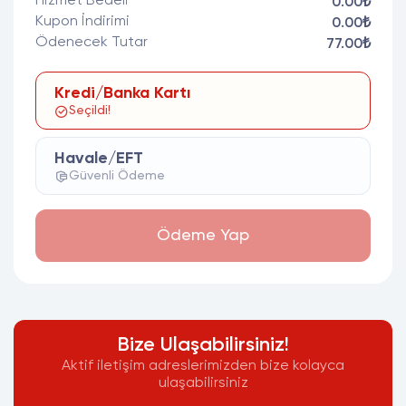
Hizmet Bedeli
0.00₺
Kupon İndirimi
0.00₺
Ödenecek Tutar
77.00₺
Kredi/Banka Kartı
Seçildi!
Havale/EFT
Güvenli Ödeme
Ödeme Yap
Bize Ulaşabilirsiniz!
Aktif iletişim adreslerimizden bize kolayca
ulaşabilirsiniz