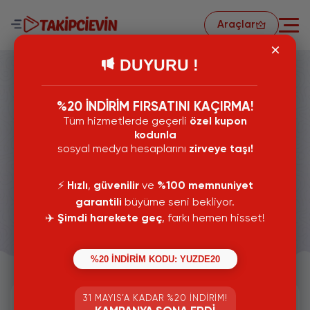
Araçlar
DUYURU !
%20 İNDİRİM FIRSATINI KAÇIRMA!
Tüm hizmetlerde geçerli
özel kupon
Twitch Hizmetleri
kodunla
sosyal medya hesaplarını
zirveye taşı!
Twitch Kitlenizi Ve Etkileşiminizi Yükseltmek İçin Buradan
Twitch Hizmetlerimizi Görüntüleyebilir Dilerseniz Satın
Alabilirsiniz.
⚡️
Hızlı
,
güvenilir
ve
%100 memnuniyet
garantili
büyüme seni bekliyor.
4
Kategori
✈️
Şimdi harekete geç
, farkı hemen hisset!
%20 İNDİRİM KODU: YUZDE20
31 MAYIS’A KADAR %20 İNDIRIM!