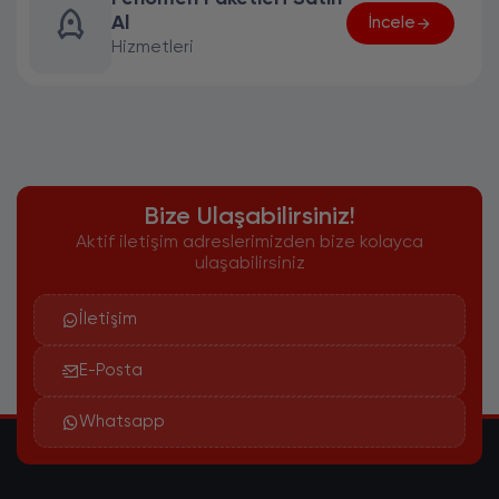
Al
İncele
Hizmetleri
Bize Ulaşabilirsiniz!
Aktif iletişim adreslerimizden bize kolayca
ulaşabilirsiniz
İletişim
E-Posta
Whatsapp