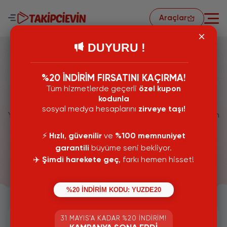
Araçlar
DUYURU !
%20 İNDİRİM FIRSATINI KAÇIRMA!
Tüm hizmetlerde geçerli
özel kupon
Youtube Hizmetleri
kodunla
sosyal medya hesaplarını
zirveye taşı!
Youtube Kitlenizi Ve Etkileşiminizi Yükseltmek İçin Buradan
Youtube Hizmetlerimizi Görüntüleyebilir Dilerseniz Satın
Alabilirsiniz.
⚡️
Hızlı
,
güvenilir
ve
%100 memnuniyet
garantili
büyüme seni bekliyor.
16
Kategori
✈️
Şimdi harekete geç
, farkı hemen hisset!
%20 İNDİRİM KODU: YUZDE20
31 MAYIS’A KADAR %20 İNDIRIM!