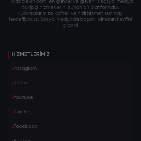
Takipcievin.com, en güncel ve güvenilir sosyal medya
takipçi hizmetlerini sunan bir platformdur.
Twitter gizli hesapları
, kullanıcıların kişisel
Kullanıcılarımıza kaliteli ve hızlı hizmet sunmayı
bilgilerini koruyarak istedikleri kişilerle
hedefliyoruz. Sosyal medyada başarılı olmanın keyfini
etkileşimde bulunmalarını sağlar. Bu sayede
çıkarın!
kullanıcılar, istedikleri kişilerin gönderilerini
görüntüleyebilir ve kendi gönderilerini
sadece belirledikleri kişilere gösterebilir.
HIZMETLERIMIZ
Gizli hesaplar
, kullanıcıların mahremiyetini
Instagram
korumasına yardımcı olur ve istenmeyen
gözlerden uzak durmalarını sağlar. Aynı
Tiktok
zamanda,
gizli hesaplar
kişisel bilgilerin
paylaşılmasını kısıtlayarak kullanıcıların
Youtube
güvenliğini arttırır.
Twitter
Twitter Gizli Hesaplarının Önemi
Gizli hesaplar, kullanıcıların sosyal medya
Facebook
platformlarında daha rahat ve güvenli bir
şekilde etkileşimde bulunmalarını sağlar. Bu