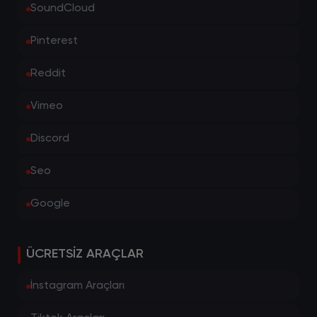
SoundCloud
olarak, hesabın tweetleri genellikle kilitli yani
sadece takipçilere görünür durumdadır.
Pinterest
Gizli hesaplar açma
Reddit
Gizli bir Twitter hesabı açmak için, hesap
ayarlarından gizlilik seçeneklerini
Vimeo
düzenlemeniz yeterli olacaktır. Bu seçeneği
etkinleştirdiğinizde, sadece onayladığınız
Discord
kişilerin tweetlerinizi görebileceği bir hesaba
sahip olursunuz.
Seo
Twitter gizli hesap bulma
Google
Twitter'da gizli hesapları bulmanın birkaç
yöntemi vardır. İlk olarak, sizinle arkadaş
olmayan birinin tweetini retweet eden bir
ÜCRETSIZ ARAÇLAR
hesabı ziyaret ederek bu hesabın gizli olup
İnstagram Araçları
olmadığını anlayabilirsiniz. Ayrıca, Twitter'da
popüler kişiliklerin takip ettiği hesapları