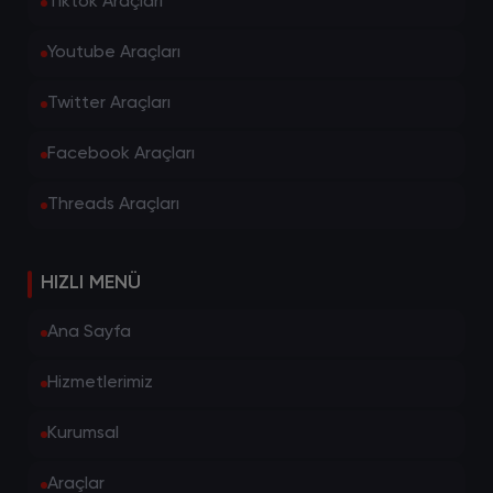
Tiktok Araçları
inceleyerek gizli hesapları keşfedebilirsiniz.
Youtube Araçları
Gizli hesapları keşfetme
Gizli hesapları keşfetmenin en iyi yolu,
Twitter Araçları
Twitter'da popüler olan anahtar kelimeleri
takip etmektir. Örneğin, "gizli hesaplar",
Facebook Araçları
"anonim hesaplar" gibi kelimeleri takip ederek
gizli hesapların paylaşımlarını görebilir ve bu
Threads Araçları
hesapları keşfedebilirsiniz.
Özetlemek gerekirse, Twitter'da gizli
HIZLI MENÜ
hesapları tanımlamanın birkaç farklı yolu vardır.
Hesabın profil bilgileri, takipçi sayısı ve
Ana Sayfa
tweetlerin erişilebilirliği gibi faktörler hesabın
gizli olup olmadığını anlamanıza yardımcı
Hizmetlerimiz
olabilir. Ayrıca, gizli hesapları keşfetmenin en
iyi yolu popüler anahtar kelimeleri takip
Kurumsal
etmektir.
Araçlar