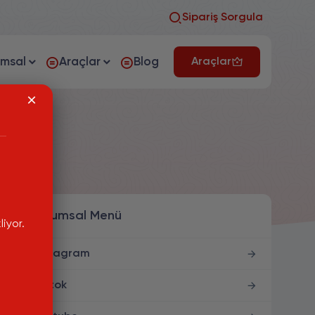
Sipariş Sorgula
umsal
Araçlar
Blog
Araçlar
Kurumsal Menü
iyor.
Instagram
Tiktok