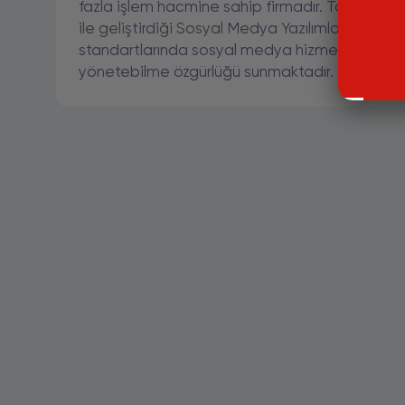
fazla işlem hacmine sahip firmadır. Takipcie
ile geliştirdiği Sosyal Medya Yazılımlarına sahip
standartlarında sosyal medya hizmeti ve tüm 
yönetebilme özgürlüğü sunmaktadır.