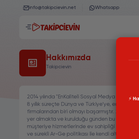
info@takipcievin.net
Whatsapp
Hakkımızda
Takipcievin
2014 yılında "EnKaliteli Sosyal Medya Hizmetle
⚡️
Hız
8 yıllık süreçte Dünya ve Türkiye’ye, en büyük
firmalarından biri olmayı başarmıştır. 2014 yılı
yer almakta ve kurulduğu günden bu yana 10 mi
müşteriye hizmetlerinde ev sahipliği yapmıştır.
ve sürekli Ar-Ge politikası ile kendi altyapı y