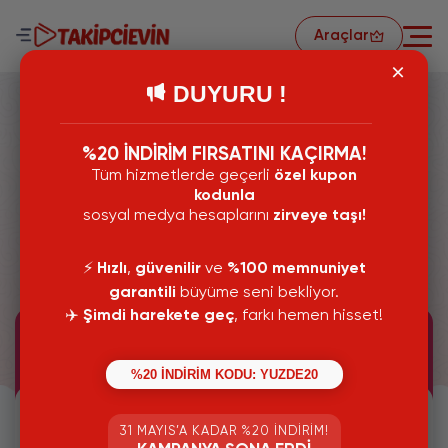
Araçlar
DUYURU !
%20 İNDİRİM FIRSATINI KAÇIRMA!
Tüm hizmetlerde geçerli
özel kupon
Araçlar
kodunla
sosyal medya hesaplarını
zirveye taşı!
Ücretsiz Sosyal Medya Araçları
⚡️
Hızlı
,
güvenilir
ve
%100 memnuniyet
56 Araç Mevcut
garantili
büyüme seni bekliyor.
✈️
Şimdi harekete geç
, farkı hemen hisset!
INSTAGRAM
Araçları
%20 İNDİRİM KODU: YUZDE20
31 MAYIS’A KADAR %20 İNDIRIM!
IGTV VIDEO İNDIR