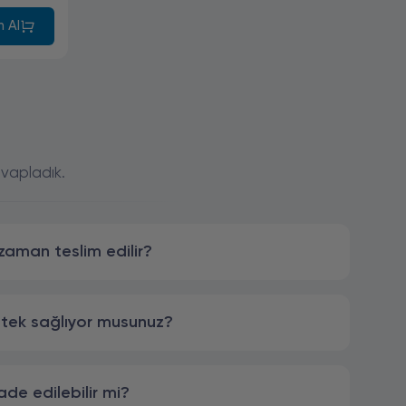
n Al
evapladık.
 zaman teslim edilir?
stek sağlıyor musunuz?
ade edilebilir mi?