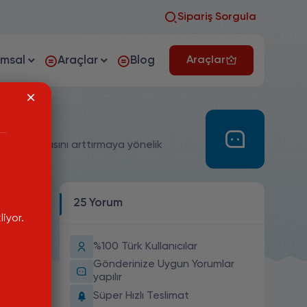
Sipariş Sorgula
umsal
Araçlar
Blog
Araçlar
n Yorum sayısını arttırmaya yönelik
25 Yorum
iyor.
%100 Türk Kullanıcılar
mlar
Gönderinize Uygun Yorumlar
yapılır
Süper Hızlı Teslimat