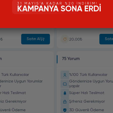
31 MAYIS’A KADAR %20 İNDIRIM!
eniz Gerekmiyor
Şifreniz Gerekmiyor
KAMPANYA SONA ERDI
üvenli Ödeme
3D Güvenli Ödeme
 Whatsapp Destek
7/24 Whatsapp Deste
Satın Al
Satı
0₺
20.00₺
m
75 Yorum
Türk Kullanıcılar
%100 Türk Kullanıcılar
erinize Uygun Yorumlar
Gönderinize Uygun Yoru
r
yapılır
 Hızlı Teslimat
Süper Hızlı Teslimat
eniz Gerekmiyor
Şifreniz Gerekmiyor
üvenli Ödeme
3D Güvenli Ödeme