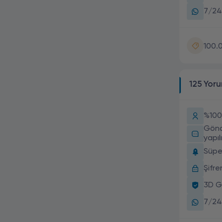
7/24
100.
125 Yor
%100 
Gönd
yapılı
Süper
Şifr
3D G
7/24