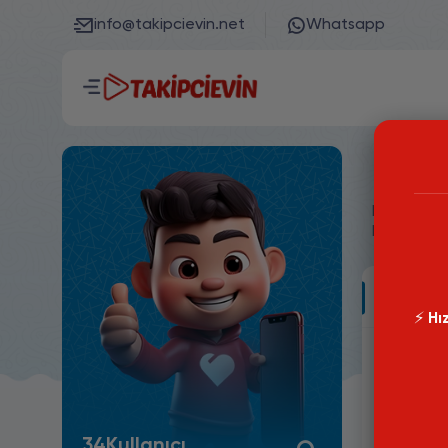
info@takipcievin.net
Whatsapp
Linked
Linkedin Y
hizmetlerdi
5 Yorum
⚡️
Hız
%100
Gönd
yapılı
Süper
34
Kullanıcı