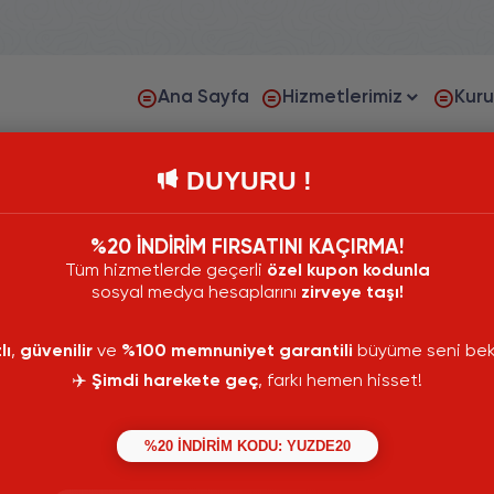
Ana Sayfa
Hizmetlerimiz
Kur
DUYURU !
in Yorum Satın Al
orum Satın Al. LinkedIn platformunda profillerinizdeki içerikleri
%20 İNDİRİM FIRSATINI KAÇIRMA!
r.
Tüm hizmetlerde geçerli
özel kupon kodunla
sosyal medya hesaplarını
zirveye taşı!
10 Yorum
lı
,
güvenilir
ve
%100 memnuniyet garantili
büyüme seni bekl
✈️
Şimdi harekete geç
, farkı hemen hisset!
 Türk ve Gerçek Yorum
%100 Türk Kullanıcılar
erinize Uygun Yorumlar
Gönderinize Uygun Yoru
r
%20 İNDİRİM KODU: YUZDE20
yapılır
 Hızlı Teslimat
Süper Hızlı Teslimat