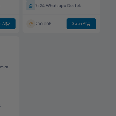
k
7/24 Whatsapp Destek
n Al
Satın Al
200.00₺
mlar
k