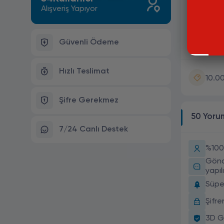
Şifr
Alışveriş Yapıyor
3D G
Güvenli Ödeme
7/24
Hızlı Teslimat
10.0
Şifre Gerekmez
50 Yoru
7/24 Canlı Destek
%100 
Gönd
yapılı
Süper
Şifr
3D G