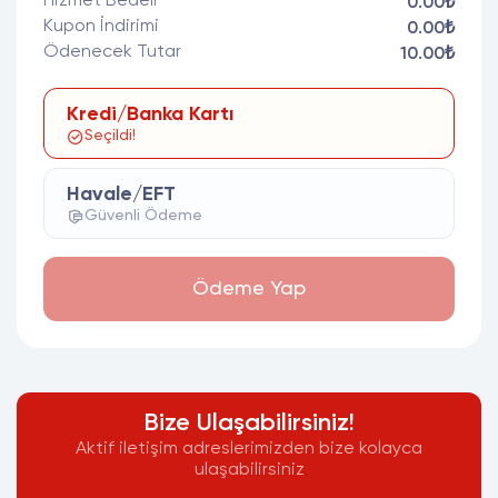
Hizmet Bedeli
0.00₺
Kupon İndirimi
0.00₺
Ödenecek Tutar
10.00₺
Kredi/Banka Kartı
Seçildi!
Havale/EFT
Güvenli Ödeme
Ödeme Yap
Bize Ulaşabilirsiniz!
Aktif iletişim adreslerimizden bize kolayca
ulaşabilirsiniz