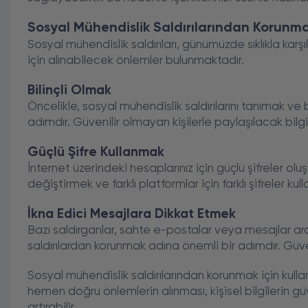
Sosyal Mühendislik Saldırılarından Korunma 
Sosyal mühendislik saldırıları, günümüzde sıklıkla karşı
için alınabilecek önlemler bulunmaktadır.
Bilinçli Olmak
Öncelikle, sosyal mühendislik saldırılarını tanımak ve bu
adımdır. Güvenilir olmayan kişilerle paylaşılacak bilgil
Güçlü Şifre Kullanmak
İnternet üzerindeki hesaplarınız için güçlü şifreler olu
değiştirmek ve farklı platformlar için farklı şifreler kul
İkna Edici Mesajlara Dikkat Etmek
Bazı saldırganlar, sahte e-postalar veya mesajlar arac
saldırılardan korunmak adına önemli bir adımdır. Gü
Sosyal mühendislik saldırılarından korunmak için kullanı
hemen doğru önlemlerin alınması, kişisel bilgilerin gü
artırabilir.