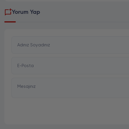
Yorum Yap
Adınız Soyadınız
E-Posta
Mesajınız