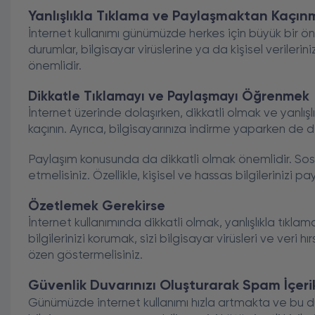
Yanlışlıkla Tıklama ve Paylaşmaktan Kaçı
İnternet kullanımı günümüzde herkes için büyük bir ön
durumlar, bilgisayar virüslerine ya da kişisel veriler
önemlidir.
Dikkatle Tıklamayı ve Paylaşmayı Öğrenmek
İnternet üzerinde dolaşırken, dikkatli olmak ve yanlış
kaçının. Ayrıca, bilgisayarınıza indirme yaparken de dikk
Paylaşım konusunda da dikkatli olmak önemlidir. Sosy
etmelisiniz. Özellikle, kişisel ve hassas bilgileriniz
Özetlemek Gerekirse
İnternet kullanımında dikkatli olmak, yanlışlıkla tık
bilgilerinizi korumak, sizi bilgisayar virüsleri ve veri 
özen göstermelisiniz.
Güvenlik Duvarınızı Oluşturarak Spam İçeri
Günümüzde internet kullanımı hızla artmakta ve bu du