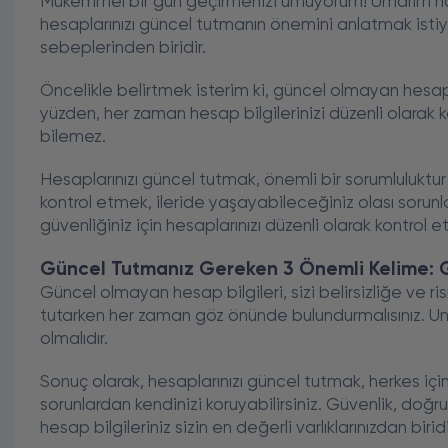
Mükemmel bir gün geçirmenizi umuyorum! Umarım hayatı
hesaplarınızı güncel tutmanın önemini anlatmak istiyo
sebeplerinden biridir.
Öncelikle belirtmek isterim ki, güncel olmayan hesa
yüzden, her zaman hesap bilgilerinizi düzenli olarak 
bilemez.
Hesaplarınızı güncel tutmak, önemli bir sorumluluktu
kontrol etmek, ileride yaşayabileceğiniz olası sorunlar
güvenliğiniz için hesaplarınızı düzenli olarak kontrol 
Güncel Tutmanız Gereken 3 Önemli Kelime: G
Güncel olmayan hesap bilgileri, sizi belirsizliğe ve ri
tutarken her zaman göz önünde bulundurmalısınız. Unut
olmalıdır.
Sonuç olarak, hesaplarınızı güncel tutmak, herkes içi
sorunlardan kendinizi koruyabilirsiniz. Güvenlik, doğr
hesap bilgileriniz sizin en değerli varlıklarınızdan bir