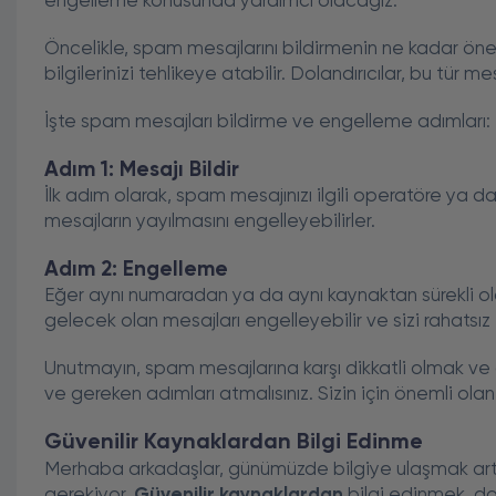
engelleme konusunda yardımcı olacağız.
Öncelikle, spam mesajlarını bildirmenin ne kadar öne
bilgilerinizi tehlikeye atabilir. Dolandırıcılar, bu tür m
İşte spam mesajları bildirme ve engelleme adımları:
Adım 1: Mesajı Bildir
İlk adım olarak, spam mesajınızı ilgili operatöre ya d
mesajların yayılmasını engelleyebilirler.
Adım 2: Engelleme
Eğer aynı numaradan ya da aynı kaynaktan sürekli o
gelecek olan mesajları engelleyebilir ve sizi rahatsız 
Unutmayın, spam mesajlarına karşı dikkatli olmak ve g
ve gereken adımları atmalısınız. Sizin için önemli olan
Güvenilir Kaynaklardan Bilgi Edinme
Merhaba arkadaşlar, günümüzde bilgiye ulaşmak artık 
gerekiyor.
Güvenilir kaynaklardan
bilgi edinmek, do