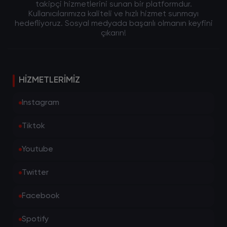
takipçi hizmetlerini sunan bir platformdur.
Kullanıcılarımıza kaliteli ve hızlı hizmet sunmayı
hedefliyoruz. Sosyal medyada başarılı olmanın keyfini
çıkarın!
HIZMETLERIMIZ
Instagram
Tiktok
Youtube
Twitter
Facebook
Spotify