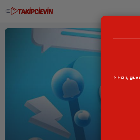
⚡️
Hızlı
,
güve