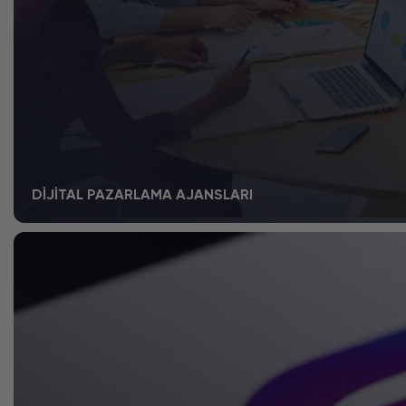
DIJITAL PAZARLAMA AJANSLARI