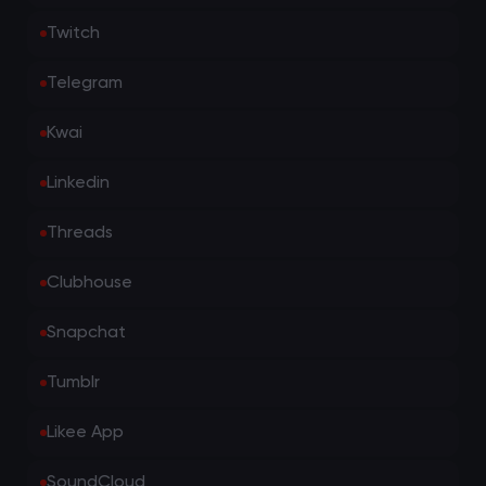
Twitch
Telegram
Kwai
Linkedin
Threads
Clubhouse
Snapchat
Tumblr
Likee App
SoundCloud