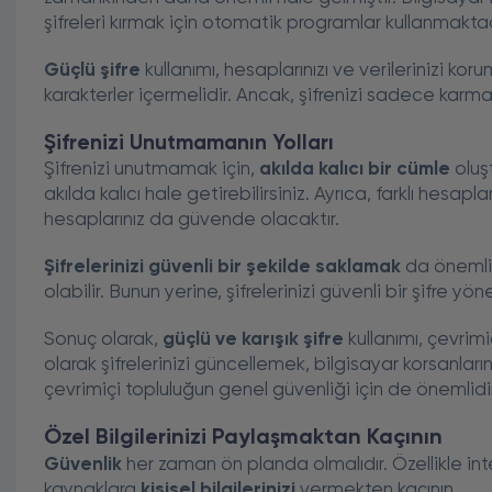
şifreleri kırmak için otomatik programlar kullanmaktad
Güçlü şifre
kullanımı, hesaplarınızı ve verilerinizi kor
karakterler içermelidir. Ancak, şifrenizi sadece karma
Şifrenizi Unutmamanın Yolları
Şifrenizi unutmamak için,
akılda kalıcı bir cümle
oluşt
akılda kalıcı hale getirebilirsiniz. Ayrıca, farklı hesapla
hesaplarınız da güvende olacaktır.
Şifrelerinizi güvenli bir şekilde saklamak
da önemlidi
olabilir. Bunun yerine, şifrelerinizi güvenli bir şifre y
Sonuç olarak,
güçlü ve karışık şifre
kullanımı, çevrimi
olarak şifrelerinizi güncellemek, bilgisayar korsanların
çevrimiçi topluluğun genel güvenliği için de önemlidir
Özel Bilgilerinizi Paylaşmaktan Kaçının
Güvenlik
her zaman ön planda olmalıdır. Özellikle in
kaynaklara
kişisel bilgilerinizi
vermekten kaçının.