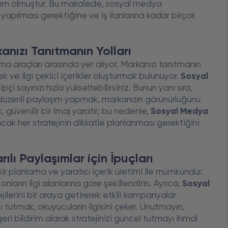
 adım olmuştur. Bu makalede, sosyal medya
yapılması gerektiğine ve iş ilanlarına kadar birçok
anızı Tanıtmanın Yolları
 araçları arasında yer alıyor. Markanızı tanıtmanın
k ve ilgi çekici içerikler oluşturmak bulunuyor.
Sosyal
kipçi sayınızı hızla yükseltebilirsiniz. Bunun yanı sıra,
a düzenli paylaşım yapmak, markanızın görünürlüğünü
, güvenilir bir imaj yaratır; bu nedenle,
Sosyal Medya
ncak her stratejinin dikkatle planlanması gerektiğini
rılı Paylaşımlar için İpuçları
bir planlama ve yaratıcı içerik üretimi ile mümkündür.
 onların ilgi alanlarına göre şekillendirin. Ayrıca,
Sosyal
jilerini bir araya getirerek etkili kampanyalar
ıcı tutmak, okuyucuların ilgisini çeker. Unutmayın,
i geri bildirim alarak stratejinizi güncel tutmayı ihmal