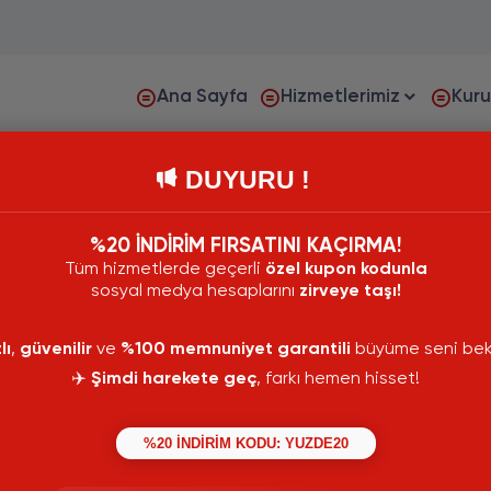
Ana Sayfa
Hizmetlerimiz
Kur
DUYURU !
%20 İNDİRİM FIRSATINI KAÇIRMA!
Tüm hizmetlerde geçerli
özel kupon kodunla
sosyal medya hesaplarını
zirveye taşı!
lı
,
güvenilir
ve
%100 memnuniyet garantili
büyüme seni bekl
✈️
Şimdi harekete geç
, farkı hemen hisset!
%20 İNDİRİM KODU: YUZDE20