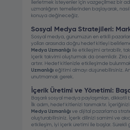
ilerletmek isteyenler için vazgeçilmez bir
uzmanlığının temellerinden başlayarak, nasıl 
konuya değineceğiz.
Sosyal Medya Stratejileri: Mark
Sosyal medya, günümüzün en etkili pazarlama
yolları arasında doğru hedef kitleyi belirleme
Medya Uzmanlığı
ile etkileşimi artırabilir, ta
içerik takvimi oluşturmak da önemlidir. Zir
artırır. Hedef kitlenizle etkileşimde bulunmak
Uzmanlığı
eğitimi almayı düşünebilirsiniz. A
unutmamak gerek.
İçerik Üretimi ve Yönetimi: Başa
Başarılı sosyal medya paylaşımları, dikkatli 
İlk adım, hedef kitlenizi tanımaktır. İçeriğinizi
Medya Uzmanlığı
ve dijital pazarlama strate
oluşturabilirsiniz. İçerik dilinizi samimi ve ak
etkileşim, iyi içerik üretimi ile başlar. Sürekl