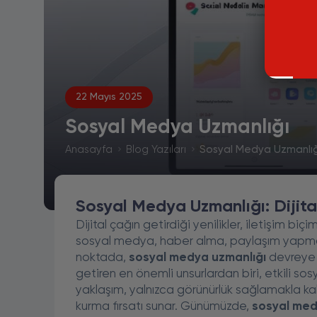
22 Mayıs 2025
Sosyal Medya Uzmanlığı
Anasayfa
Blog Yazıları
Sosyal Medya Uzmanlığ
Sosyal Medya Uzmanlığı: Dijit
Dijital çağın getirdiği yenilikler, iletişim biçi
sosyal medya, haber alma, paylaşım yapma 
noktada,
sosyal medya uzmanlığı
devreye g
getiren en önemli unsurlardan biri, etkili sos
yaklaşım, yalnızca görünürlük sağlamakla k
kurma fırsatı sunar. Günümüzde,
sosyal med