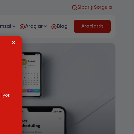
Sipariş Sorgula
umsal
Araçlar
Blog
Araçlar
iyor.