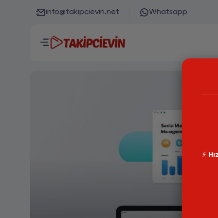
info@takipcievin.net
Whatsapp
⚡️
Hız