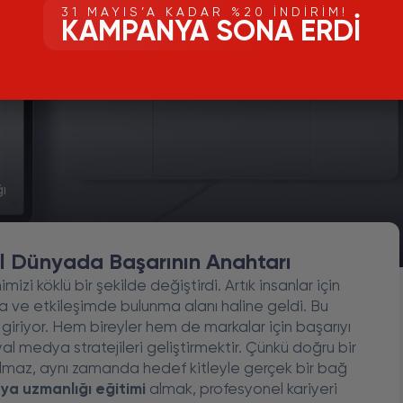
31 MAYIS’A KADAR %20 İNDIRIM!
KAMPANYA SONA ERDI
ı
al Dünyada Başarının Anahtarı
mimizi köklü bir şekilde değiştirdi. Artık insanlar için
ve etkileşimde bulunma alanı haline geldi. Bu
iriyor. Hem bireyler hem de markalar için başarıyı
yal medya stratejileri geliştirmektir. Çünkü doğru bir
almaz, aynı zamanda hedef kitleyle gerçek bir bağ
ya uzmanlığı eğitimi
almak, profesyonel kariyeri