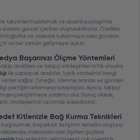
erik takvimleri hazırlamak ve düzenli paylaşımlar
ederek güncel içerikler oluşturabilirsiniz. Özellikle
eli fotoğraflar ve videolar kullanmaya özen gösterin.
eçtir ve her zaman gelişmeye açıktır.
edya Başarınızı Ölçme Yöntemleri
kip analizleri ve takipçi etkileşimleri kritik unsurlar
ığı
ile yapılacak analizler, içerik stratejinizi hangi
veriler sağlar. Örneğin, izlenme oranları ve gönderi
ilgi çektiğini anlamanızı kolaylaştırır. Ayrıca, takipçi
imajını pekiştirmeye yardımcı olur. Sonuç olarak,
ir, stratejilerinizi optimize edebilirsiniz.
def Kitlenizle Bağ Kurma Teknikleri
bağ kurmak, başarılı bir iletişimin temelini oluşturur.
dıklarında, markanızla olan ilişkileri güçlenir.
anlığı
becerilerinizi geliştirmeniz çok önemlidir.