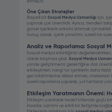
etmeyin.
Öne Çıkan Stratejiler
Başarılı bir
Sosyal Medya Uzmanlığı
için, iç
yapmak çok önemlidir. Ayrıca, trendleri takip 
görsel içeriklerin etkisini artırmak için kalit
Sonuç olarak, içerik yönetimi, sürekli bir sür
Analiz ve Raporlama: Sosyal M
Sosyal medya etkinliğinizi değerlendirirken, ra
olarak karşımıza çıkar.
Sosyal Medya Uzmanl
yönde geliştirmeniz gerektiğine dair önemli 
etkileşimleri, hangi tür içeriklerin daha fazla 
geri bildirimlerine dikkat etmek, markanızın 
sürekli raporlama yaparak, yol haritanızı yönet
Etkileşim Yaratmanın Önemi: He
Etkileşim yaratarak hedef kitlenizle güçlü bir 
İnsanlar, samimi ve etkili bir iletişimle bağlan
Etkileşimin artırılması için
sosyal medya uzm