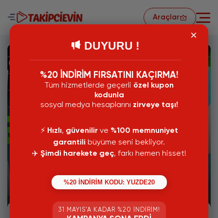
Araçlar
DUYURU !
%20 İNDİRİM FIRSATINI KAÇIRMA!
Tüm hizmetlerde geçerli
özel kupon
kodunla
sosyal medya hesaplarını
zirveye taşı!
⚡️
Hızlı
,
güvenilir
ve
%100 memnuniyet
garantili
büyüme seni bekliyor.
✈️
Şimdi harekete geç
, farkı hemen hisset!
08 Eylül 2024
%20 İNDİRİM KODU: YUZDE20
Twitter Beğeni Hilesi Şifresiz
31 MAYIS’A KADAR %20 İNDIRIM!