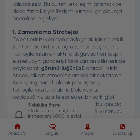
kalıyorsunuz. Bu durum, etkileşimi artırmak ve
daha fazla kişiyle iletişim kurmak için oldukça
önemli hale geliyor.
1. Zamanlama Stratejisi
Tweetlerinizi yeniden paylaşmak için en etkili
yöntemlerden biri, doğru zamanı seçmektir.
Takipçilerinizin en aktif olduğu saatleri tespit
etmek, aynı gönderiyi farklı zaman dilimlerinde
paylaşarak
görünürlüğünüzü
artırabilirsiniz.
Ancak, dikkat etmeniz gereken bir nokta var:
Aynı içeriği sürekli olarak paylaşmak,
takipçilerinizi bıktırabilir. Dolayısıyla,
paylaştığınız tıpkı tekrar eden bir şarkı gibi
millettin huzurunu kaçırmasın. Ama bu konuda
5 dakika önce
Ordu'dan bir müşteri
farklı zaman aralıkları deneyerek en iyi sonucu
Instagram 1.000 İzleyici
bulabilirsiniz.
paketi için sipariş
oluşturdu.
2. Farklı Formatlar Kullanma
Anasayfa
Sorgula
Araçlar
Whatsapp
Bir tweetinizi yeniden paylaşmanın bir diğer