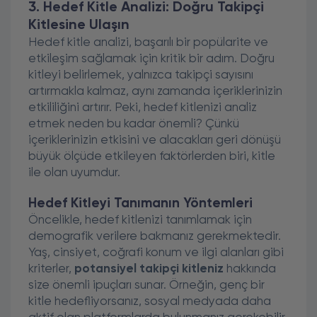
3. Hedef Kitle Analizi: Doğru Takipçi
Kitlesine Ulaşın
Hedef kitle analizi, başarılı bir popülarite ve
etkileşim sağlamak için kritik bir adım. Doğru
kitleyi belirlemek, yalnızca takipçi sayısını
artırmakla kalmaz, aynı zamanda içeriklerinizin
etkililiğini artırır. Peki, hedef kitlenizi analiz
etmek neden bu kadar önemli? Çünkü
içeriklerinizin etkisini ve alacakları geri dönüşü
büyük ölçüde etkileyen faktörlerden biri, kitle
ile olan uyumdur.
Hedef Kitleyi Tanımanın Yöntemleri
Öncelikle, hedef kitlenizi tanımlamak için
demografik verilere bakmanız gerekmektedir.
Yaş, cinsiyet, coğrafi konum ve ilgi alanları gibi
kriterler,
potansiyel takipçi kitleniz
hakkında
size önemli ipuçları sunar. Örneğin, genç bir
kitle hedefliyorsanız, sosyal medyada daha