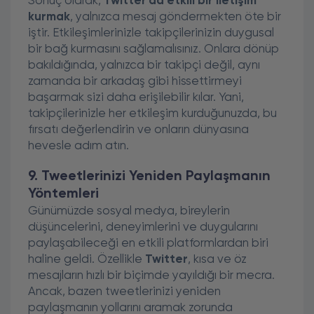
Sonuç olarak,
Twitter'da etkili bir iletişim
kurmak
, yalnızca mesaj göndermekten öte bir
iştir. Etkileşimlerinizle takipçilerinizin duygusal
bir bağ kurmasını sağlamalısınız. Onlara dönüp
bakıldığında, yalnızca bir takipçi değil, aynı
zamanda bir arkadaş gibi hissettirmeyi
başarmak sizi daha erişilebilir kılar. Yani,
takipçilerinizle her etkileşim kurduğunuzda, bu
fırsatı değerlendirin ve onların dünyasına
hevesle adım atın.
9. Tweetlerinizi Yeniden Paylaşmanın
Yöntemleri
Günümüzde sosyal medya, bireylerin
düşüncelerini, deneyimlerini ve duygularını
paylaşabileceği en etkili platformlardan biri
haline geldi. Özellikle
Twitter
, kısa ve öz
mesajların hızlı bir biçimde yayıldığı bir mecra.
Ancak, bazen tweetlerinizi yeniden
paylaşmanın yollarını aramak zorunda