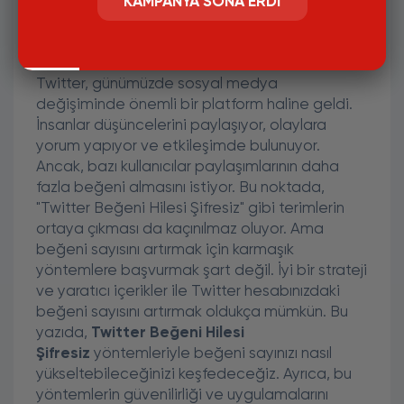
KAMPANYA SONA ERDI
Twitter Hesabınızda Beğeni
Sayısını Artırmanın Şifresiz
Yöntemleri
Twitter, günümüzde sosyal medya
değişiminde önemli bir platform haline geldi.
İnsanlar düşüncelerini paylaşıyor, olaylara
yorum yapıyor ve etkileşimde bulunuyor.
Ancak, bazı kullanıcılar paylaşımlarının daha
fazla beğeni almasını istiyor. Bu noktada,
"Twitter Beğeni Hilesi Şifresiz" gibi terimlerin
ortaya çıkması da kaçınılmaz oluyor. Ama
beğeni sayısını artırmak için karmaşık
yöntemlere başvurmak şart değil. İyi bir strateji
ve yaratıcı içerikler ile Twitter hesabınızdaki
beğeni sayısını artırmak oldukça mümkün. Bu
yazıda,
Twitter Beğeni Hilesi
Şifresiz
yöntemleriyle beğeni sayınızı nasıl
yükseltebileceğinizi keşfedeceğiz. Ayrıca, bu
yöntemlerin güvenilirliği ve uygulamalarını