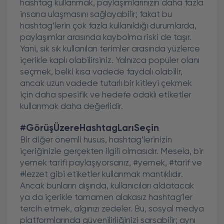
hashtag kullanmak, paylaşımlarınızın daha fazla
insana ulaşmasını sağlayabilir; fakat bu
hashtag’lerin çok fazla kullanıldığı durumlarda,
paylaşımlar arasında kaybolma riski de taşır.
Yani, sık sık kullanılan terimler arasında yüzlerce
içerikle kaplı olabilirsiniz. Yalnızca popüler olanı
seçmek, belki kısa vadede faydalı olabilir,
ancak uzun vadede tutarlı bir kitleyi çekmek
için daha spesifik ve hedefe odaklı etiketler
kullanmak daha değerlidir.
#GörüşÜzereHashtagLarıSeçin
Bir diğer önemli husus, hashtag’lerinizin
içeriğinizle gerçekten ilgili olmasıdır. Mesela, bir
yemek tarifi paylaşıyorsanız, #yemek, #tarif ve
#lezzet gibi etiketler kullanmak mantıklıdır.
Ancak bunların dışında, kullanıcıları aldatacak
ya da içerikle tamamen alakasız hashtag’ler
tercih etmek, algınızı zedeler. Bu, sosyal medya
platformlarında güvenilirliğinizi sarsabilir; aynı