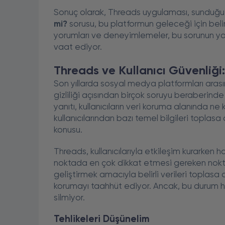
Sonuç olarak, Threads uygulaması, sunduğu y
mi?
sorusu, bu platformun geleceği için belirl
yorumları ve deneyimlemeler, bu sorunun yanı
vaat ediyor.
Threads ve Kullanıcı Güvenliği
Son yıllarda sosyal medya platformları arasın
gizliliği açısından birçok soruyu beraberinde 
yanıtı, kullanıcıların veri koruma alanında ne
kullanıcılarından bazı temel bilgileri toplasa 
konusu.
Threads, kullanıcılarıyla etkileşim kurarken hang
noktada en çok dikkat etmesi gereken nokta
geliştirmek amacıyla belirli verileri toplasa da
korumayı taahhüt ediyor. Ancak, bu durum her 
silmiyor.
Tehlikeleri Düşünelim