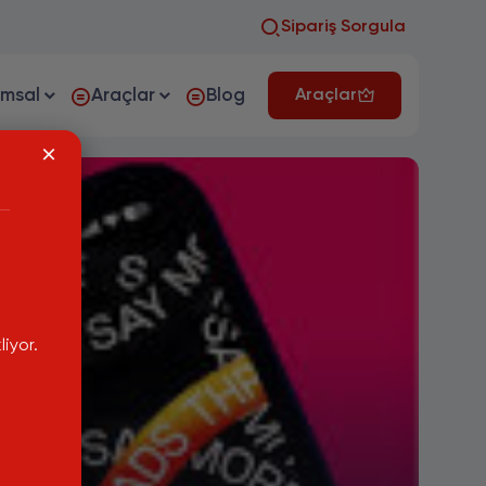
Sipariş Sorgula
umsal
Araçlar
Blog
Araçlar
iyor.