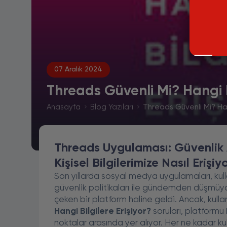
07 Aralık 2024
Threads Güvenli Mi? Hangi Bi
Anasayfa
Blog Yazıları
Threads Güvenli Mi? Hang
Threads Uygulaması: Güvenlik 
Kişisel Bilgilerimize Nasıl Erişiy
Son yıllarda sosyal medya uygulamaları, kulla
güvenlik politikaları ile gündemden düşmü
çeken bir platform haline geldi. Ancak, kullan
Hangi Bilgilere Erişiyor?
soruları, platform
noktalar arasında yer alıyor. Her ne kadar ku