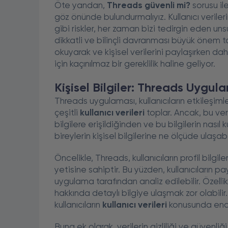
Öte yandan,
Threads güvenli mi?
sorusu il
göz önünde bulundurmalıyız. Kullanıcı verilerini
gibi riskler, her zaman bizi tedirgin eden unsu
dikkatli ve bilinçli davranması büyük önem taşıy
okuyarak ve kişisel verilerini paylaşırken da
için kaçınılmaz bir gereklilik haline geliyor.
Kişisel Bilgiler: Threads Uygula
Threads uygulaması, kullanıcıların etkileşim
çeşitli
kullanıcı verileri
toplar. Ancak, bu veri 
bilgilere erişildiğinden ve bu bilgilerin nası
bireylerin kişisel bilgilerine ne ölçüde ulaşab
Öncelikle, Threads, kullanıcıların profil bilgil
yetisine sahiptir. Bu yüzden, kullanıcıların pa
uygulama tarafından analiz edilebilir. Özellik
hakkında detaylı bilgiye ulaşmak zor olabilir.
kullanıcıların
kullanıcı verileri
konusunda endiş
Buna ek olarak, verilerin gizliliği ve güvenl