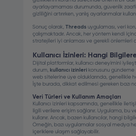
gizliliklerini koruma sürecinde önemli bir adımd
ayarlayamaması durumunda, güvenlik zaafiyetle
gizliliğini artırırken, yanlış ayarlanmalar kull
Sonuç olarak,
Threads
uygulaması, veri koru
çalışmaktadır. Ancak, her yöntem kendi içinde 
stratejileri iyi anlaması ve gerekli önlemler
Kullanıcı İzinleri: Hangi Bilgilere
Dijital platformlar, kullanıcı deneyimini iyil
durum,
kullanıcı izinleri
konusunu gündeme get
web sitelerine üye olduklarında, genellikle h
İşte burada, dikkat edilmesi gereken bazı no
Veri Türleri ve Kullanım Amaçları
Kullanıcı izinleri kapsamında, genellikle ileti
ilgili verilere erişim sağlanır. Uygulama, bu 
kullanır. Ancak, bazen kullanıcılar, hangi bil
Örneğin, bazı uygulamalar sosyal medya hesa
içeriklere ulaşım sağlayabilir.