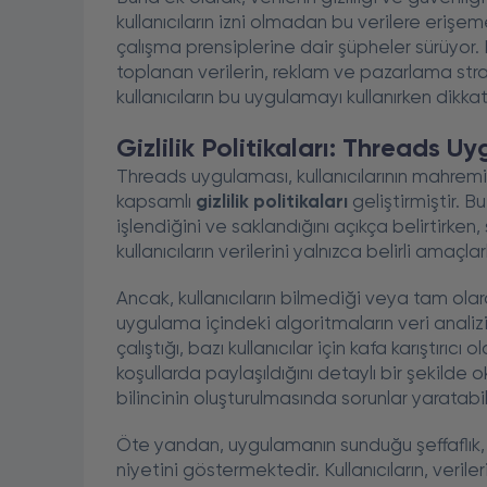
kullanıcıların izni olmadan bu verilere eriş
çalışma prensiplerine dair şüpheler sürüyor. K
toplanan verilerin, reklam ve pazarlama strate
kullanıcıların bu uygulamayı kullanırken dikk
Gizlilik Politikaları: Threads U
Threads uygulaması, kullanıcılarının mahre
kapsamlı
gizlilik politikaları
geliştirmiştir. Bu 
işlendiğini ve saklandığını açıkça belirtirken
kullanıcıların verilerini yalnızca belirli amaç
Ancak, kullanıcıların bilmediği veya tam ola
uygulama içindeki algoritmaların veri analizi
çalıştığı, bazı kullanıcılar için kafa karıştırıcı 
koşullarda paylaşıldığını detaylı bir şekild
bilincinin oluşturulmasında sorunlar yaratabili
Öte yandan, uygulamanın sunduğu şeffaflık, ku
niyetini göstermektedir. Kullanıcıların, veri