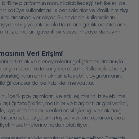
e birlikte platformun maruz kalabileceği tehlikeleri de
n kötüye kullanılması, siber saldırılar ve kimlik hırsızlığı
rlar arasında yer alıyor. Bu nedenle, kullanıcıların
or. Giriş yaptıkları platformların gizlilik politikalarını
ha titiz olmaları, güvenli bir sosyal medya deneyimi
masının Veri Erişimi
lerini artırmak ve deneyimlerini geliştirmek amacıyla
erişim süreci kafa karıştırıcı olabilir. Kullanıcılar, hangi
l kullanıldığından emin olmak isteyebilir. Uygulamanın,
ildiği konusunda belirsizlikler mevcuttur.
erini, içerik paylaşımlarını ve etkileşimlerini izleyebilme
ylaştığı fotoğraflar, metinler ve bağlantılar gibi veriler,
le, uygulamanın bu verileri nasıl işlediği ve sakladığı
 Kısacası, bu uygulama kişisel verileri toplarken, bazı
eli hissetmelerine neden olabiliyor.
iği konusunda sıklıkla sorular gündeme geliyor. Threads,