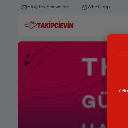
info@takipcievin.net
Whatsapp
⚡️
Hız