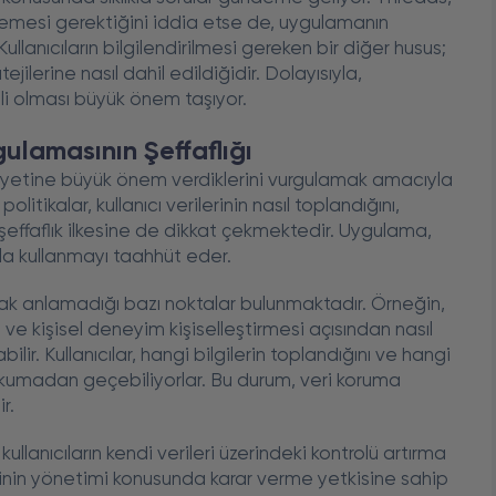
ememesi gerektiğini iddia etse de, uygulamanın
ullanıcıların bilgilendirilmesi gereken bir diğer husus;
jilerine nasıl dahil edildiğidir. Dolayısıyla,
atli olması büyük önem taşıyor.
ygulamasının Şeffaflığı
miyetine büyük önem verdiklerini vurgulamak amacıyla
politikalar, kullanıcı verilerinin nasıl toplandığını,
, şeffaflık ilkesine de dikkat çekmektedir. Uygulama,
larla kullanmayı taahhüt eder.
rak anlamadığı bazı noktalar bulunmaktadır. Örneğin,
 ve kişisel deneyim kişiselleştirmesi açısından nasıl
olabilir. Kullanıcılar, hangi bilgilerin toplandığını ve hangi
e okumadan geçebiliyorlar. Bu durum, veri koruma
r.
llanıcıların kendi verileri üzerindeki kontrolü artırma
lerinin yönetimi konusunda karar verme yetkisine sahip