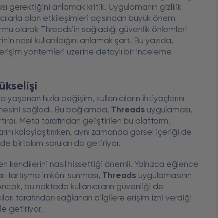
sı gerektiğini anlamak kritik. Uygulamanın gizlilik
nıcılarla olan etkileşimleri açısından büyük önem
ormu olarak Threads’in sağladığı güvenlik önlemleri
nin nasıl kullanıldığını anlamak şart. Bu yazıda,
ne erişim yöntemleri üzerine detaylı bir inceleme
kselişi
şanan hızla değişim, kullanıcıların ihtiyaçlarını
lmesini sağladı. Bu bağlamda,
Threads
uygulaması,
rtırdı. Meta tarafından geliştirilen bu platform,
rını kolaylaştırırken, aynı zamanda görsel içeriği de
de birtakım soruları da getiriyor.
ken kendilerini nasıl hissettiği önemli. Yalnızca eğlence
rı tartışma imkânı sunması,
Threads
uygulamasının
 Ancak, bu noktada kullanıcıların güvenliği de
ları tarafından sağlanan bilgilere erişim izni verdiği
le getiriyor.