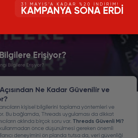
31 MAYIS’A KADAR %20 İNDIRIM!
KAMPANYA SONA ERDI
lgilere Erişiyor?
i Bilgilere Erişiyor?
Açısından Ne Kadar Güvenilir ve
or?
nıcıların kişisel bilgilerini toplama yöntemleri ve
yor. Bu bağlamda, Threads uygulaması da dikkat
ıcıların aklında birçok soru var.
Threads Güvenli Mi?
u kullanmadan önce düşünülmesi gereken önemli
llanıcı deneyimini ön planda tutsa da, veri güvenliği