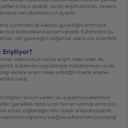
ır. Ancak, kullanıcıların bu kontrolleri etkili bir şekilde
ri ortaya çıkabilir. Sıkı bir erişim kontrolü, verilerin
anılmayan veri alanlarına yol açabilir.
ma yöntemleri ile kullanıcı güvenliğini artırmaya
bazı belirsizlikler barındırmaktadır. Kullanıcıların bu
i alması, veri güvenliğini sağlamak adına çok önemlidir.
 Erişiliyor?
eştirmek adına birçok veriye erişim talep eder. Bu
irir. Kullanıcılar uygulamaları indirdiklerinde ya da
angi verilere erişim talep edildiğini merak ederler.
ktalar vardır.
şim bilgileri, konum verileri ve uygulama kullanımıyla
verileri genellikle daha iyi bir hizmet sunmak amacıyla
gilere erişim sağlandığını tam olarak anlayamayabilir.
plarına bağlanma isteğiyle kullanıcıların paylaştığı