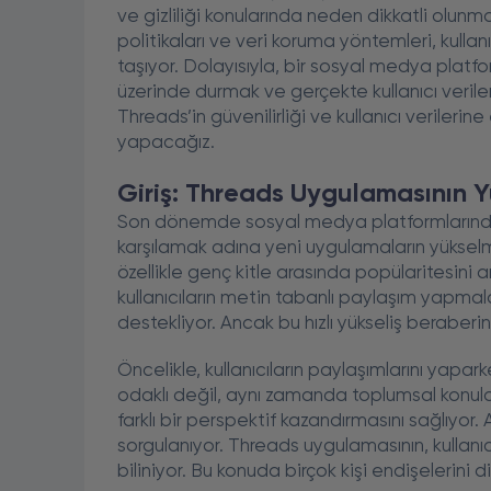
ve gizliliği konularında neden dikkatli olunma
politikaları ve veri koruma yöntemleri, kulla
taşıyor. Dolayısıyla, bir sosyal medya platf
üzerinde durmak ve gerçekte kullanıcı verileri
Threads’in güvenilirliği ve kullanıcı verileri
yapacağız.
Giriş: Threads Uygulamasının Yü
Son dönemde sosyal medya platformlarında ya
karşılamak adına yeni uygulamaların yükse
özellikle genç kitle arasında popülaritesini a
kullanıcıların metin tabanlı paylaşım yapmala
destekliyor. Ancak bu hızlı yükseliş beraberin
Öncelikle, kullanıcıların paylaşımlarını yapar
odaklı değil, aynı zamanda toplumsal konula
farklı bir perspektif kazandırmasını sağlıyor.
sorgulanıyor. Threads uygulamasının, kullanıcı
biliniyor. Bu konuda birçok kişi endişelerini di