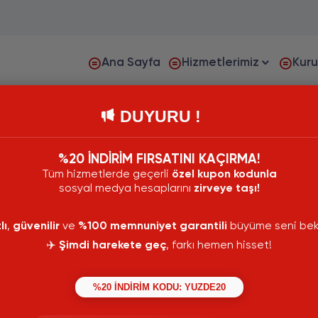
Ana Sayfa
Hizmetlerimiz
Kur
DUYURU !
%20 İNDİRİM FIRSATINI KAÇIRMA!
Tüm hizmetlerde geçerli
özel kupon kodunla
sosyal medya hesaplarını
zirveye taşı!
lı
,
güvenilir
ve
%100 memnuniyet garantili
büyüme seni bekl
✈️
Şimdi harekete geç
, farkı hemen hisset!
%20 İNDİRİM KODU: YUZDE20