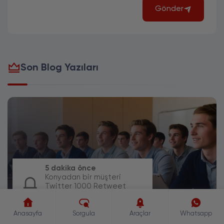
Gönder
Son Blog Yazıları
5 dakika önce
Konyadan bir müşteri
Twitter 1000 Retweet
paketi için sipariş
DIJITAL PAZARLAMA EĞITIMI
oluşturdu.
Anasayfa
Sorgula
Araçlar
Whatsapp