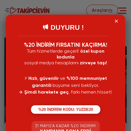
Araçlar
DUYURU !
%20 İNDİRİM FIRSATINI KAÇIRMA!
Tüm hizmetlerde geçerli
özel kupon
kodunla
sosyal medya hesaplarını
zirveye taşı!
⚡️
Hızlı
,
güvenilir
ve
%100 memnuniyet
garantili
büyüme seni bekliyor.
✈️
Şimdi harekete geç
, farkı hemen hisset!
18 Temmuz 2024
%20 İNDİRİM KODU: YUZDE20
Tango Hesap Silme
31 MAYIS’A KADAR %20 İNDIRIM!