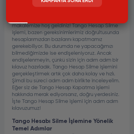
KAMPANYA SONA ERDI
Tango Hesabı Silme: Adım Adım
Kılavuz
'Tango Hesabı Silme: Adım Adım Kılavuz' başlıklı
makalemize hoş geldiniz! Tango Hesap Silme
işlemi, bazen gereksinimlerimiz doğrultusunda
hesaplarımızdan bazılarını kapatmamız
gerekebiliyor. Bu durumda ne yapacağımızı
bilmediğimizde ise endişeleniyoruz. Ancak
endişelenmeyin, çünkü sizin için adım adım bir
kılavuz hazırladık. Tango Hesap Silme işlemini
gerçekleştirmek artık çok daha kolay ve hızlı.
Şimdi bu süreci adım adım birlikte inceleyelim.
Eğer siz de Tango Hesap Kapatma işlemi
hakkında merak ediyorsanız, doğru yerdesiniz.
İşte Tango Hesap Silme işlemi için adım adım
kılavuzumuz!
Tango Hesabı Silme İşlemine Yönelik
Temel Adımlar