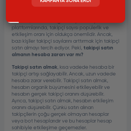
KAMPANYA SONA ERDI
Sosyal medya
platformları, günümüzde
işletmeler ve bireyler için oldukça önemli bir
pazarlama aracı haline gelmiştir. Instagram,
Twitter
,
Facebook
gibi sosyal medya
platformlarında, takipçi sayısı popülerlik ve
etkileşim oranı için oldukça önemlidir. Ancak,
bazı kişiler takipçi sayılarını arttırmak için takipçi
satın almayı tercih ediyor. Peki,
takipçi satın
almanın hesaba zararı var mı?
Takipçi satın almak
, kısa vadede hesaba bir
takipçi artışı sağlayabilir. Ancak, uzun vadede
hesaba zarar verebilir. Takipçi satın almak,
hesabın organik büyümesini etkileyebilir ve
hesabın gerçek takipçi oranını düşürebilir.
Ayrıca, takipçi satın almak, hesabın etkileşim
oranını düşürebilir. Çünkü satın alınan
takipçilerin çoğu gerçek olmayan hesaplar
veya bot hesaplarıdır ve bu hesaplar hesap
sahibiyle etkileşime geçemezler.