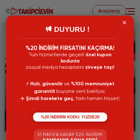
Araçlar
DUYURU !
%20 İNDİRİM FIRSATINI KAÇIRMA!
Tüm hizmetlerde geçerli
özel kupon
kodunla
sosyal medya hesaplarını
zirveye taşı!
⚡️
Hızlı
,
güvenilir
ve
%100 memnuniyet
garantili
büyüme seni bekliyor.
✈️
Şimdi harekete geç
, farkı hemen hisset!
21 Mart 2023
Takipçi Satın Almanın Hesaba Zararı
%20 İNDİRİM KODU: YUZDE20
Var Mı?
31 MAYIS’A KADAR %20 İNDIRIM!