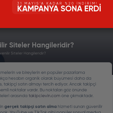
31 MAYIS’A KADAR %20 İNDIRIM!
KAMPANYA SONA ERDI
ir Siteler Hangileridir?
enilir Siteler Hangileridir?
melerin ve bireylerin en popüler pazarlama
arttıkça hesabın organik olarak büyümesi daha da
me, takipçi satın almayı tercih ediyor. Ancak takipçi
nemli noktalar vardır. Bu noktaları göz önünde
teleri arasında
takipcievin.com
öne çıkmaktadır.
çin
gerçek takipçi satın alma
hizmeti sunan güvenilir
acebook, YouTube ve TikTok gibi popüler sosyal medya