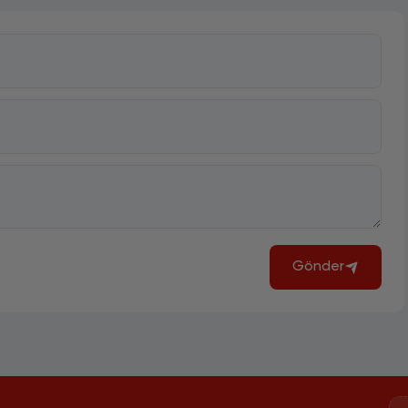
Gönder