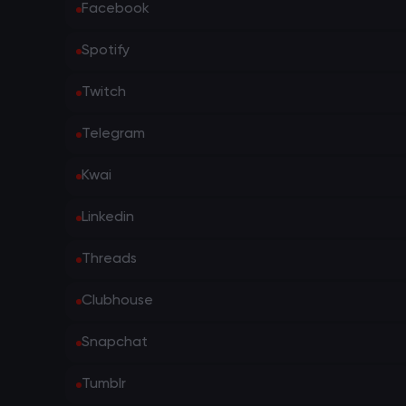
Facebook
Spotify
Twitch
Telegram
Kwai
Linkedin
Threads
Clubhouse
Snapchat
Tumblr