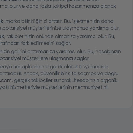
ımcı olur ve daha fazla takipçi kazanmanıza olanak
ak
, marka bilinirliğinizi arttırır. Bu, işletmenizin daha
ve potansiyel müşterilerinize ulaşmanıza yardımcı olur.
ak
, rakiplerinizin önünde olmanıza yardımcı olur. Bu,
arafından fark edilmesini sağlar.
enizin gelirini arttırmanıza yardımcı olur. Bu, hesabınızın
otansiyel müşterilere ulaşmanızı sağlar.
medya hesaplarınızın organik olarak büyümesine
arttırabilir. Ancak, güvenilir bir site seçmek ve doğru
n.com
, gerçek takipçiler sunarak, hesabınızın organik
atlı hizmetleriyle müşterilerinin memnuniyetini