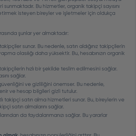
i sunmaktadır. Bu hizmetler, organik takipçi sayısını
tirmek isteyen bireyler ve işletmeler için oldukça
arasında şunlar yer almaktadır:
takipçiler sunar. Bu nedenle, satın aldığınız takipçilerin
ma olasılığı daha yüksektir. Bu, hesabınızın organik
 takipçilerin hızlı bir şekilde teslim edilmesini sağlar.
sını sağlar.
 güvenliğini ve gizliliğini önemser. Bu nedenle,
ir ve hesap bilgileri gizli tutulur.
tlı takipçi satın alma hizmetleri sunar. Bu, bireylerin ve
ipçi satın almalarını sağlar.
rlarından da faydalanmanızı sağlar. Bu yararlar
ın almak
, hesabınızın popülerliğini arttırır. Bu,