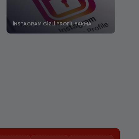
İNSTAGRAM GIZLI PROFIL BAKMA