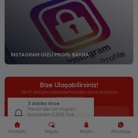
İNSTAGRAM GIZLI PROFIL BAKMA
Bize Ulaşabilirsiniz!
Aktif iletişim adreslerimizden bize kolayca
ulaşabilirsiniz
3 dakika önce
Mersin'den bir müşteri
İletişim
Instagram 2.500 Türk
Gerçek Takipçi paketi için
sipariş oluşturdu.
E-Posta
Anasayfa
Sorgula
Araçlar
Whatsapp