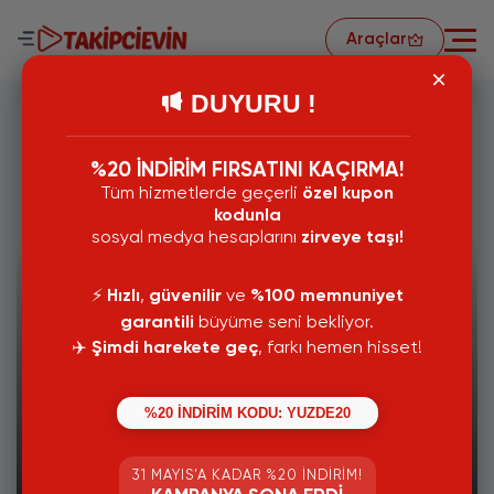
Araçlar
DUYURU !
%20 İNDİRİM FIRSATINI KAÇIRMA!
Tüm hizmetlerde geçerli
özel kupon
kodunla
sosyal medya hesaplarını
zirveye taşı!
⚡️
Hızlı
,
güvenilir
ve
%100 memnuniyet
garantili
büyüme seni bekliyor.
✈️
Şimdi harekete geç
, farkı hemen hisset!
%20 İNDİRİM KODU: YUZDE20
04 Haziran 2024
31 MAYIS’A KADAR %20 İNDIRIM!