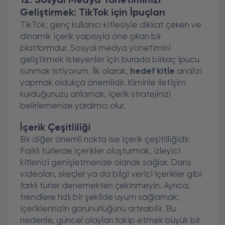
12. Sosyal Medya Yönetiminizi
Geliştirmek: TikTok için İpuçları
TikTok, genç kullanıcı kitlesiyle dikkat çeken ve
dinamik içerik yapısıyla öne çıkan bir
platformdur. Sosyal medya yönetimini
geliştirmek isteyenler için burada birkaç ipucu
sunmak istiyorum. İlk olarak,
hedef kitle
analizi
yapmak oldukça önemlidir. Kiminle iletişim
kurduğunuzu anlamak, içerik stratejinizi
belirlemenize yardımcı olur.
İçerik Çeşitliliği
Bir diğer önemli nokta ise içerik çeşitliliğidir.
Farklı türlerde içerikler oluşturmak, izleyici
kitlenizi genişletmenize olanak sağlar. Dans
videoları, skeçler ya da bilgi verici içerikler gibi
farklı türler denemekten çekinmeyin. Ayrıca,
trendlere hızlı bir şekilde uyum sağlamak,
içeriklerinizin görünürlüğünü artırabilir. Bu
nedenle, güncel olayları takip etmek büyük bir