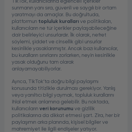
TikTok, kullanıcılarına eğlenceli içerikler
sunmanın yanı sıra, güvenli ve saygılı bir ortam
yaratmayı da amaçlar. Bu doğrultuda,
platformun
topluluk kuralları
ve politikaları,
kullanıcıların ne tür içerikler paylaşabileceğine
dair belirleyici unsurlardır. İlk olarak, nefret
söylemi, şiddet ve cinsellik gibi unsurlar
kesinlikle yasaklanmıştır. Ancak bazı kullanıcılar,
bu kuralların sınırlarını zorlarken, neyin kesinlikle
yasak olduğunu tam olarak
anlayamayabiliyorlar.
Ayrıca, TikTok’ta doğru bilgi paylaşımı
konusunda titizlikle durulması gerekiyor. Yanlış
veya yanıltıcı bilgi yaymak, topluluk kurallarını
ihlal etmek anlamına gelebilir. Bu noktada,
kullanıcıların
veri korunumu
ve gizlilik
politikalarına da dikkat etmesi şart. Zira, her bir
paylaşımın arka planında, kişisel bilgiler ve
mahremiyet ile ilgili endişeler yatıyor.