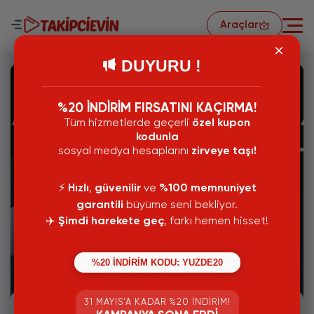
Araçlar
DUYURU !
%20 İNDİRİM FIRSATINI KAÇIRMA!
Tüm hizmetlerde geçerli
özel kupon
kodunla
sosyal medya hesaplarını
zirveye taşı!
⚡️
Hızlı
,
güvenilir
ve
%100 memnuniyet
garantili
büyüme seni bekliyor.
✈️
Şimdi harekete geç
, farkı hemen hisset!
06 Aralık 2024
%20 İNDİRİM KODU: YUZDE20
Kapanan TikTok Hesabı Nasıl Açılır?
31 MAYIS’A KADAR %20 İNDIRIM!