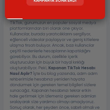
KAMPANYA SONA ERDI
Kapanan TikTok Hesabını
Yeniden Hayata Döndürmenin
Yolları: Adım Adım Rehber
TikTok, günümüzün en popüler sosyal medya
platformlarından biri olarak öne çıkıyor.
Kullanıcılar, burada yaratıcılıklarını sergiliyor,
eğlenceli videolar paylaşıyor ve geniş kitlelere
ulaşma fırsatı buluyor. Ancak, bazı kullanıcılar
çeşitli nedenlerle hesaplarının kapatıldığını
görebiliyor. Bu durum, özellikle içerik
oluşturucuları için büyük bir hayal kırıklığı
oluşturabiliyor. Peki,
Kapanan TikTok Hesabı
Nasıl Açılır?
İşte bu blog yazısında, adım adım
rehberimizle hesabınızı yeniden hayata
döndürmek için gereken temel bilgileri sizlere
sunacağız. Kapanan hesabınızı tekrar etkin
hale getirmek için izlemeniz gereken adımları
sıralayarak size yardımcı olmayı amaçlıyoruz.
Sonuç olarak, her şeyden önce, sabırlı olmalı ve