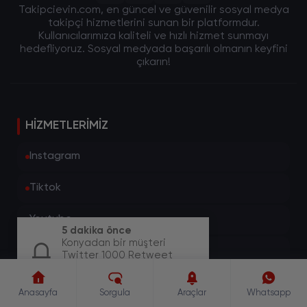
Takipcievin.com, en güncel ve güvenilir sosyal medya
takipçi hizmetlerini sunan bir platformdur.
Kullanıcılarımıza kaliteli ve hızlı hizmet sunmayı
hedefliyoruz. Sosyal medyada başarılı olmanın keyfini
çıkarın!
HIZMETLERIMIZ
Instagram
Tiktok
Youtube
5 dakika önce
Konyadan bir müşteri
Twitter
Twitter 1000 Retweet
paketi için sipariş
oluşturdu.
Facebook
Anasayfa
Sorgula
Araçlar
Whatsapp