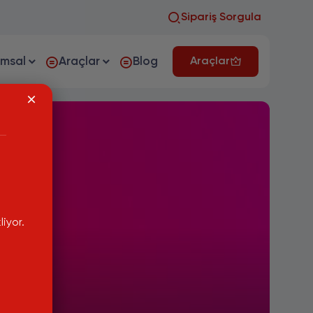
Sipariş Sorgula
umsal
Araçlar
Blog
Araçlar
iyor.