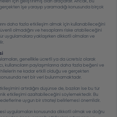
eri için geliştirilmiş olan araçlardır. Ancak, bu
 gerçekten işe yarayıp yaramadığı konusunda birçok
arını daha fazla etkileşim almak için kullanabileceğini
üvenli olmadığını ve hesaplarını riske atabileceğini
tür uygulamalara yaklaşırken dikkatli olmaları ve
ir.
si
amaları, genellikle ücretli ya da ücretsiz olarak
, kullanıcıların paylaşımlarına daha fazla beğeni ve
hilelerin ne kadar etkili olduğu ve gerçekten
onusunda net bir veri bulunmamaktadır.
tkileşimini artırdığını düşünse de, bazıları ise bu tür
anik etkileşimi azaltabileceğini söylemektedir. Bu
edeflerine uygun bir strateji belirlemesi önemlidir.
lesi uygulamaları konusunda dikkatli olmak ve doğru