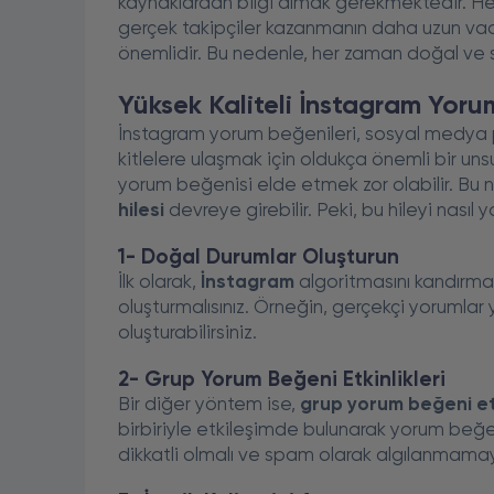
kaynaklardan bilgi almak gerekmektedir. He
gerçek takipçiler kazanmanın daha uzun vad
önemlidir. Bu nedenle, her zaman doğal ve sa
Yüksek Kaliteli İnstagram Yorum
İnstagram yorum beğenileri, sosyal medya 
kitlelere ulaşmak için oldukça önemli bir uns
yorum beğenisi elde etmek zor olabilir. Bu
hilesi
devreye girebilir. Peki, bu hileyi nasıl y
1- Doğal Durumlar Oluşturun
İlk olarak,
İnstagram
algoritmasını kandırma
oluşturmalısınız. Örneğin, gerçekçi yorumlar
oluşturabilirsiniz.
2- Grup Yorum Beğeni Etkinlikleri
Bir diğer yöntem ise,
grup yorum beğeni etk
birbiriyle etkileşimde bulunarak yorum beğeni
dikkatli olmalı ve spam olarak algılanmama