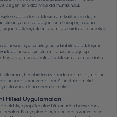
m ve beğenilerin azalması da mümkündür.
siyle elde edilen etkileşimlerin kalitesinin düşük
dan alınan yorum ve beğenilerin hesap için daha
 organik etkileşimlerin önemi göz ardı edilmemelidir.
da hesabın görünürlüğünü artırabilir ve etkileşimi
zun vadede hesap için olumlu sonuçlar doğurup
tleye ulaşması ve kaliteli etkileşimler alması daha
si kullanmak, hesabın kısa vadede popülerleşmesine
adede hesaba zarar verebileceği unutulmamalıdır.
leye ulaşmak daha önemli olmalıdır.
i Hilesi Uygulamaları
larda oldukça popüler olan bir konudan bahsetmek
lamaları. Bu uygulamalar, kullanıcıların yorumlarına