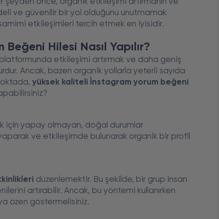
r şeyden önce, organik etkileşimi artırmanın ve
eli ve güvenilir bir yol olduğunu unutmamak
mimi etkileşimleri tercih etmek en iyisidir.
 Beğeni Hilesi Nasıl Yapılır?
platformunda etkileşimi artırmak ve daha geniş
urdur. Ancak, bazen organik yollarla yeterli sayıda
 noktada,
yüksek kaliteli İnstagram yorum beğeni
apabilirsiniz?
k için yapay olmayan, doğal durumlar
 yaparak ve etkileşimde bulunarak organik bir profil
inlikleri
düzenlemektir. Bu şekilde, bir grup insan
lerini artırabilir. Ancak, bu yöntemi kullanırken
ya özen göstermelisiniz.