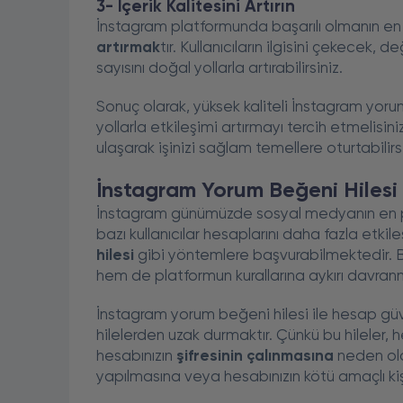
3- İçerik Kalitesini Artırın
İnstagram platformunda başarılı olmanın en 
artırmak
tır. Kullanıcıların ilgisini çekecek
sayısını doğal yollarla artırabilirsiniz.
Sonuç olarak, yüksek kaliteli İnstagram yor
yollarla etkileşimi artırmayı tercih etmelisi
ulaşarak işinizi sağlam temellere oturtabilirsi
İnstagram Yorum Beğeni Hilesi 
İnstagram günümüzde sosyal medyanın en pop
bazı kullanıcılar hesaplarını daha fazla etkil
hilesi
gibi yöntemlere başvurabilmektedir. Bu 
hem de platformun kurallarına aykırı davran
İnstagram yorum beğeni hilesi ile hesap güv
hilelerden uzak durmaktır. Çünkü bu hileler, 
hesabınızın
şifresinin çalınmasına
neden olab
yapılmasına veya hesabınızın kötü amaçlı kişi