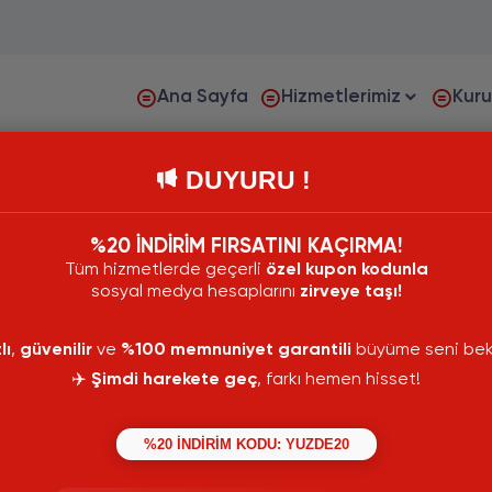
Ana Sayfa
Hizmetlerimiz
Kur
DUYURU !
%20 İNDİRİM FIRSATINI KAÇIRMA!
Tüm hizmetlerde geçerli
özel kupon kodunla
sosyal medya hesaplarını
zirveye taşı!
lı
,
güvenilir
ve
%100 memnuniyet garantili
büyüme seni bekl
✈️
Şimdi harekete geç
, farkı hemen hisset!
%20 İNDİRİM KODU: YUZDE20