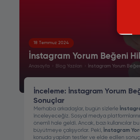
18 Temmuz 2024
İnstagram Yorum Beğeni Hil
Anasayfa
Blog Yazıları
İnstagram Yorum Beğeni
İnceleme: İnstagram Yorum Beğ
Sonuçlar
Merhaba arkadaşlar, bugün sizlerle
İnstagr
inceleyeceğiz. Sosyal medya platformlarının 
önemli hale geldi. Ancak, bazı kullanıcılar 
büyütmeye çalışıyorlar. Peki,
İnstagram Yor
konuda yapılan testler ve elde edilen sonuçla