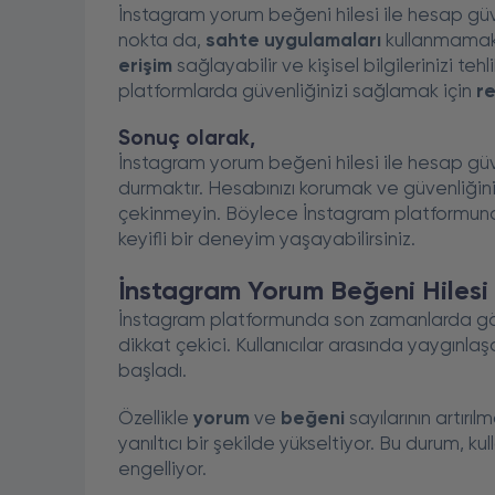
İnstagram yorum beğeni hilesi ile hesap gü
nokta da,
sahte uygulamaları
kullanmamakt
erişim
sağlayabilir ve kişisel bilgilerinizi te
platformlarda güvenliğinizi sağlamak için
r
Sonuç olarak,
İnstagram yorum beğeni hilesi ile hesap güve
durmaktır. Hesabınızı korumak ve güvenliğin
çekinmeyin. Böylece İnstagram platformunda g
keyifli bir deneyim yaşayabilirsiniz.
İnstagram Yorum Beğeni Hilesi 
İnstagram platformunda son zamanlarda göz
dikkat çekici. Kullanıcılar arasında yaygınl
başladı.
Özellikle
yorum
ve
beğeni
sayılarının artırıl
yanıltıcı bir şekilde yükseltiyor. Bu durum, ku
engelliyor.