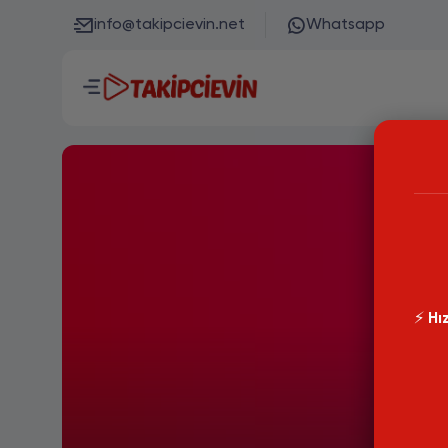
info@takipcievin.net
Whatsapp
⚡️
Hız