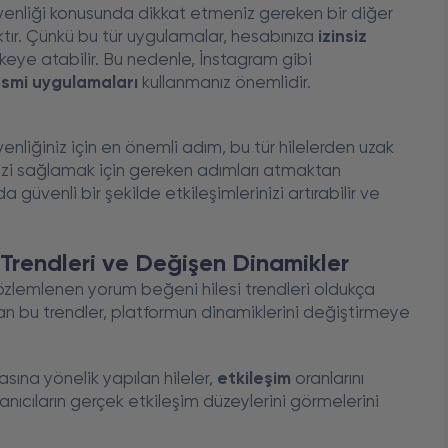
venliği konusunda dikkat etmeniz gereken bir diğer
ır. Çünkü bu tür uygulamalar, hesabınıza
izinsiz
hlikeye atabilir. Bu nedenle, İnstagram gibi
esmi uygulamaları
kullanmanız önemlidir.
nliğiniz için en önemli adım, bu tür hilelerden uzak
izi sağlamak için gereken adımları atmaktan
üvenli bir şekilde etkileşimlerinizi artırabilir ve
Trendleri ve Değişen Dinamikler
lemlenen yorum beğeni hilesi trendleri oldukça
aşan bu trendler, platformun dinamiklerini değiştirmeye
masına yönelik yapılan hileler,
etkileşim
oranlarını
llanıcıların gerçek etkileşim düzeylerini görmelerini