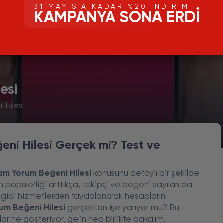
31 MAYIS’A KADAR %20 İNDIRIM!
KAMPANYA SONA ERDI
esi
 Hilesi
eni Hilesi Gerçek mi? Test ve
am Yorum Beğeni Hilesi
konusunu detaylı bir şekilde
popülerliği arttıkça, takipçi ve beğeni sayıları da
bu gibi hizmetlerden faydalanarak hesaplarını
um Beğeni Hilesi
gerçekten işe yarıyor mu? Bu
r ne gösteriyor, gelin hep birlikte bakalım.