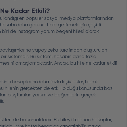
Ne Kadar Etkili?
ullandığı en popüler sosyal medya platformlarından
 hesabı daha görünür hale getirmek için çeşitli
 biri de İnstagram yorum beğeni hilesi olarak
n paylaşımlarına yapay zeka tarafından oluşturulan
ir sistemdir. Bu sistem, hesabın daha fazla
mesini amaçlamaktadır. Ancak, bu hile ne kadar etkili
sinin hesaplarını daha fazla kişiye ulaştırarak
 bu hilenin gerçekten de etkili olduğu konusunda bazı
dan oluşturulan yorum ve beğenilerin gerçek
ir.
skleri de bulunmaktadır. Bu hileyi kullanan hesaplar,
ılabilir ve hatta hesapları kapatılabilir. Ayrıca,