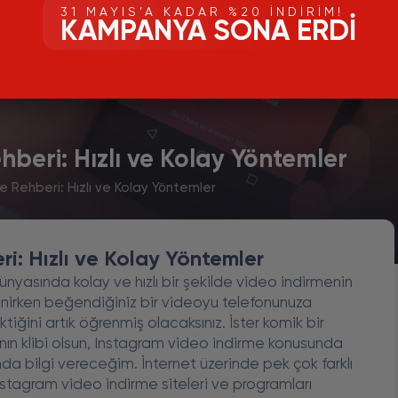
31 MAYIS’A KADAR %20 İNDIRIM!
KAMPANYA SONA ERDI
beri: Hızlı ve Kolay Yöntemler
 Rehberi: Hızlı ve Kolay Yöntemler
i: Hızlı ve Kolay Yöntemler
nyasında kolay ve hızlı bir şekilde video indirmenin
nirken beğendiğiniz bir videoyu telefonunuza
ğini artık öğrenmiş olacaksınız. İster komik bir
ının klibi olsun, Instagram video indirme konusunda
da bilgi vereceğim. İnternet üzerinde pek çok farklı
nstagram video indirme siteleri ve programları