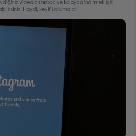
diğiniz videoları hızlıca ve kolayca indirmek için
ilirsiniz. Haydi, keyifli okumalar!