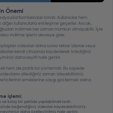
nin Önemi
a platformlarından biridir. Kullanıcılar hem
iğer kullanıcılarla etkileşime geçerler. Ancak,
oğrudan indirmek her zaman mümkün olmayabilir. İşte
ideo indirme işlemi devreye girer.
aylaşılan videoları daha sonra tekrar izleme veya
deoları kendi cihazınıza kaydederek istediğiniz
minizi daha keyifli hale getirir.
eli hem de pratik bir yöntemdir. Bu sayede
 videolarını dilediğiniz zaman izleyebilirsiniz.
üreticilerinin emeklerine saygı göstermek adına
me işlemi:
ı ve kolay bir şekilde yapılabilmektedir.
sinde beğendiğiniz videoları kaydedebilirsiniz.
eyiminizi daha özelleştirilmiş hale getirir.