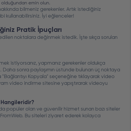
i olduğundan emin olun.
hakkında bilmeniz gerekenler. Artık istediğiniz
ibi kullanabilirsiniz. İyi eğlenceler!
iniz Pratik İpuçları
ilen noktalara değinmek istedik. İşte sıkça sorulan
rmek istiyorsanız, yapmanız gerekenler oldukça
çın. Daha sonra paylaşımın üstünde bulunan üç noktaya
a "Bağlantıyı Kopyala" seçeneğine tıklayarak video
tagram video indirme sitesine yapıştırarak videoyu
Hangileridir?
da popüler olan ve güvenilir hizmet sunan bazı siteler
eFromWeb. Bu siteleri ziyaret ederek kolayca