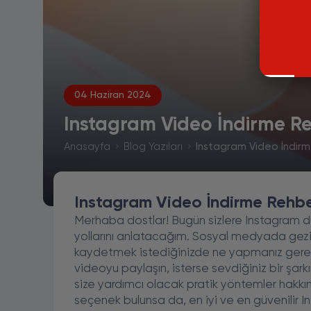
04 Haziran 2024
Instagram Video İndirme Reh
Anasayfa
Blog Yazıları
Instagram Video İndirme
Instagram Video İndirme Rehber
Merhaba dostlar! Bugün sizlere Instagram dü
yollarını anlatacağım. Sosyal medyada gezi
kaydetmek istediğinizde ne yapmanız gerekti
videoyu paylaşın, isterse sevdiğiniz bir şark
size yardımcı olacak pratik yöntemler hakkın
seçenek bulunsa da, en iyi ve en güvenilir I