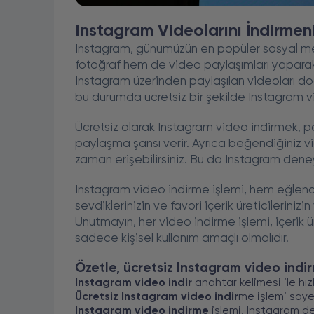
Instagram Videolarını İndirme
Instagram, günümüzün en popüler sosyal medy
fotoğraf hem de video paylaşımları yaparak d
Instagram üzerinden paylaşılan videoları d
bu durumda ücretsiz bir şekilde Instagram v
Ücretsiz olarak Instagram video indirmek, p
paylaşma şansı verir. Ayrıca beğendiğiniz vi
zaman erişebilirsiniz. Bu da Instagram deneyi
Instagram video indirme işlemi, hem eğlenc
sevdiklerinizin ve favori içerik üreticilerinizin
Unutmayın, her video indirme işlemi, içerik 
sadece kişisel kullanım amaçlı olmalıdır.
Özetle, ücretsiz Instagram video indir
Instagram video indir
anahtar kelimesi ile hızl
Ücretsiz Instagram video indir
me işlemi saye
Instagram video indirme
işlemi, Instagram den