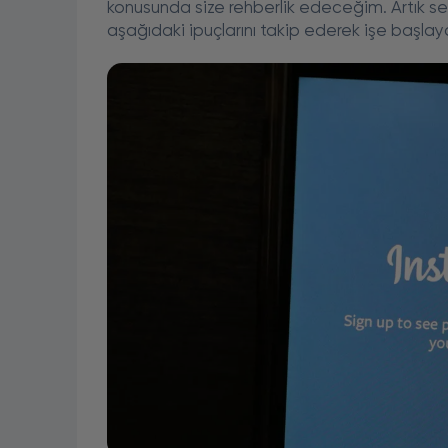
konusunda size rehberlik edeceğim. Artık sev
aşağıdaki ipuçlarını takip ederek işe başlayab