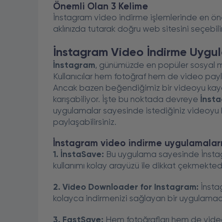
Önemli Olan 3 Kelime
İnstagram video indirme işlemlerinde en önemli
aklınızda tutarak doğru web sitesini seçebilir
İnstagram Video İndirme Uygul
İnstagram
, günümüzde en popüler sosyal me
Kullanıcılar hem fotoğraf hem de video payla
Ancak bazen beğendiğimiz bir videoyu kay
karışabiliyor. İşte bu noktada devreye
İnsta
uygulamalar sayesinde istediğiniz videoyu k
paylaşabilirsiniz.
İnstagram video indirme uygulamaları
1. İnstaSave:
Bu uygulama sayesinde İnstagra
kullanımı kolay arayüzü ile dikkat çekmektedi
2. Video Downloader for Instagram:
İnsta
kolayca indirmenizi sağlayan bir uygulamadır. 
3. FastSave:
Hem fotoğrafları hem de videol