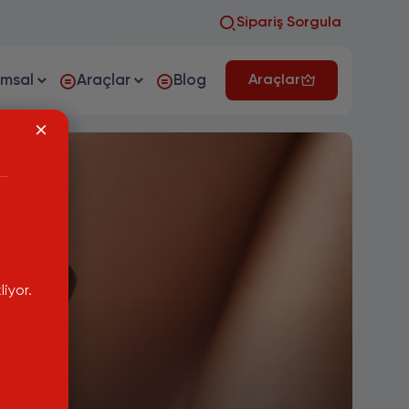
Sipariş Sorgula
umsal
Araçlar
Blog
Araçlar
iyor.