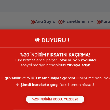
Ana Sayfa
Hizmetlerimiz
Kur
DUYURU !
%20 İNDİRİM FIRSATINI KAÇIRMA!
Tüm hizmetlerde geçerli
özel kupon kodunla
sosyal medya hesaplarını
zirveye taşı!
lı
,
güvenilir
ve
%100 memnuniyet garantili
büyüme seni bekl
✈️
Şimdi harekete geç
, farkı hemen hisset!
%20 İNDİRİM KODU: YUZDE20