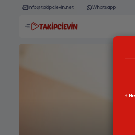
info@takipcievin.net
Whatsapp
⚡️
Hız