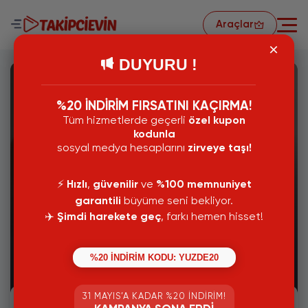
Araçlar
DUYURU !
%20 İNDİRİM FIRSATINI KAÇIRMA!
Tüm hizmetlerde geçerli
özel kupon
kodunla
sosyal medya hesaplarını
zirveye taşı!
⚡️
Hızlı
,
güvenilir
ve
%100 memnuniyet
garantili
büyüme seni bekliyor.
✈️
Şimdi harekete geç
, farkı hemen hisset!
11 Temmuz 2024
%20 İNDİRİM KODU: YUZDE20
İnstagram Takipçileri Gizleme
31 MAYIS’A KADAR %20 İNDIRIM!