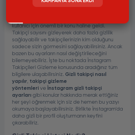
KAMPANYA SONA ERDI
İnstagram Gizli Takipçi Listesi:
Nasıl Ayarlarımı Değiştiririm?
İnstagram'da takipçi sayısını gizlemek birçok
kullanıcı için önemli bir konu haline geldi.
Takipçi sayısını gizleyerek daha fazla gizlilik
sağlayabilir ve takipçilerinizin kim olduğunu
sadece sizin görmesini sağlayabilirsiniz. Ancak
bazen bu ayarların nasıl değiştirileceğini
bilemeyebiliriz. İşte bu noktada İnstagram
Takipçileri Gizleme konusunda aradığınız tüm
bilgilere ulaşabilirsiniz.
Gizli takipçi nasıl
yapılır
,
takipçi gizleme
yöntemleri
ve
İnstagram gizli takipçi
ayarları
gibi konular hakkında merak ettiğiniz
her şeyi öğrenmek için siz de hemen bu yazıyı
okumaya başlayabilirsiniz. Birlikte İnstagram'da
daha gizli bir profil oluşturmanın keyfini
çıkarabiliriz.