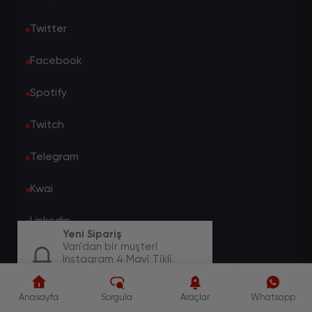
Twitter
Facebook
Spotify
Twitch
Telegram
Kwai
Linkedin
Yeni Sipariş
Van'dan bir müşteri
Threads
Instagram 4 Mavi Tikli
Hesaptan yorum paketi için
sipariş oluşturdu.
Clubhouse
Anasayfa
Sorgula
Araçlar
Whatsapp