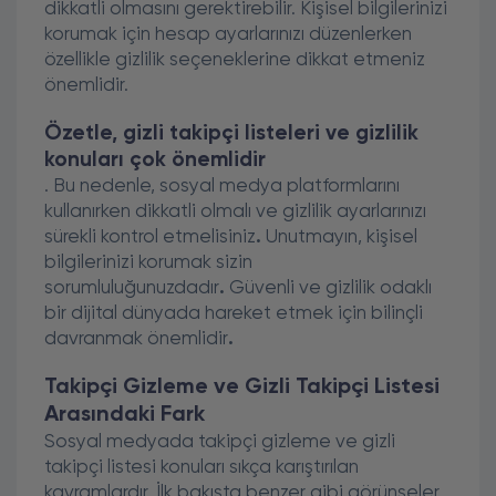
dikkatli olmasını gerektirebilir. Kişisel bilgilerinizi
korumak için hesap ayarlarınızı düzenlerken
özellikle gizlilik seçeneklerine dikkat etmeniz
önemlidir.
Özetle, gizli takipçi listeleri ve gizlilik
konuları çok önemlidir
. Bu nedenle, sosyal medya platformlarını
kullanırken dikkatli olmalı ve gizlilik ayarlarınızı
sürekli kontrol etmelisiniz
.
Unutmayın, kişisel
bilgilerinizi korumak sizin
sorumluluğunuzdadır
.
Güvenli ve gizlilik odaklı
bir dijital dünyada hareket etmek için bilinçli
davranmak önemlidir
.
Takipçi Gizleme ve Gizli Takipçi Listesi
Arasındaki Fark
Sosyal medyada takipçi gizleme ve gizli
takipçi listesi konuları sıkça karıştırılan
kavramlardır. İlk bakışta benzer gibi görünseler