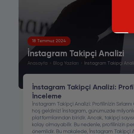
18 Temmuz 2024
İnstagram Takipçi Analizi
Anasayfa
Blog Yazıları
İnstagram Takipçi Anali
İnstagram Takipçi Analizi: Profi
İnceleme
İnstagram Takipçi Analizi: Profilinizin Sırla
hoş geldiniz! İnstagram, günümüzde milyonl
platformlarından biridir. Ancak, takipçi say
kolay olmayabilir. Bu nedenle, profilinizin p
önemlidir. Bu makalede, İnstagram Takipçi Anal