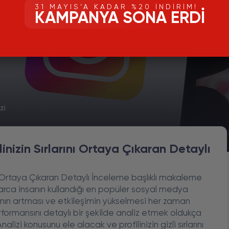
31 MAYIS’A KADAR %20 İNDIRIM!
KAMPANYA SONA ERDI
zi
linizin Sırlarını Ortaya Çıkaran Detaylı
rını Ortaya Çıkaran Detaylı İnceleme başlıklı makaleme
arca insanın kullandığı en popüler sosyal medya
ısının artması ve etkileşimin yükselmesi her zaman
erformansını detaylı bir şekilde analiz etmek oldukça
izi konusunu ele alacak ve profilinizin gizli sırlarını