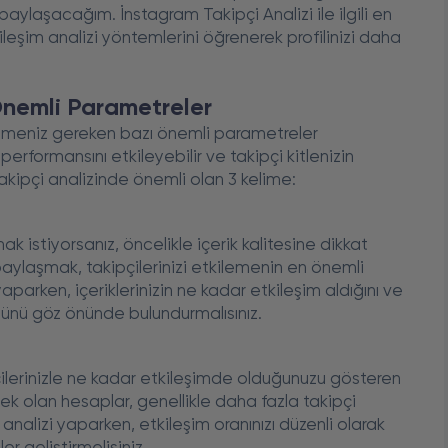
aylaşacağım. İnstagram Takipçi Analizi ile ilgili en
tkileşim analizi yöntemlerini öğrenerek profilinizi daha
Önemli Parametreler
etmeniz gereken bazı önemli parametreler
erformansını etkileyebilir ve takipçi kitlenizin
takipçi analizinde önemli olan 3 kelime:
ak istiyorsanız, öncelikle içerik kalitesine dikkat
r paylaşmak, takipçilerinizi etkilemenin en önemli
yaparken, içeriklerinizin ne kadar etkileşim aldığını ve
ğünü göz önünde bulundurmalısınız.
çilerinizle ne kadar etkileşimde olduğunuzu gösteren
ek olan hesaplar, genellikle daha fazla takipçi
nalizi yaparken, etkileşim oranınızı düzenli olarak