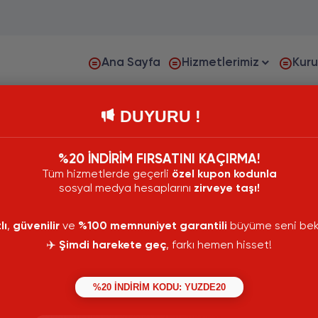
Ana Sayfa
Hizmetlerimiz
Kur
DUYURU !
%20 İNDİRİM FIRSATINI KAÇIRMA!
Tüm hizmetlerde geçerli
özel kupon kodunla
sosyal medya hesaplarını
zirveye taşı!
lı
,
güvenilir
ve
%100 memnuniyet garantili
büyüme seni bekl
✈️
Şimdi harekete geç
, farkı hemen hisset!
%20 İNDİRİM KODU: YUZDE20