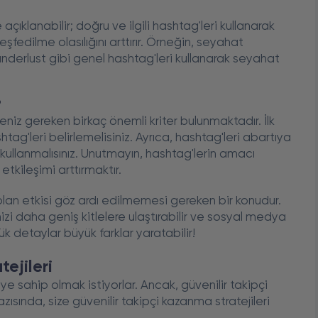
 açıklanabilir; doğru ve ilgili hashtag'leri kullanarak
n keşfedilme olasılığını arttırır. Örneğin, seyahat
anderlust gibi genel hashtag'leri kullanarak seyahat
?
z gereken birkaç önemli kriter bulunmaktadır. İlk
shtag'leri belirlemelisiniz. Ayrıca, hashtag'leri abartıya
kullanmalısınız. Unutmayın, hashtag'lerin amacı
etkileşimi arttırmaktır.
 olan etkisi göz ardı edilmemesi gereken bir konudur.
inizi daha geniş kitlelere ulaştırabilir ve sosyal medya
çük detaylar büyük farklar yaratabilir!
ejileri
 sahip olmak istiyorlar. Ancak, güvenilir takipçi
zısında, size güvenilir takipçi kazanma stratejileri