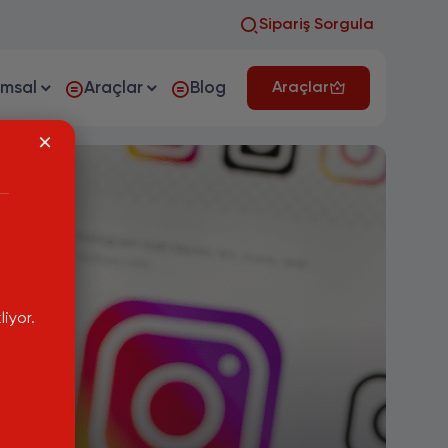
Sipariş Sorgula
umsal
Araçlar
Blog
Araçlar
iyor.