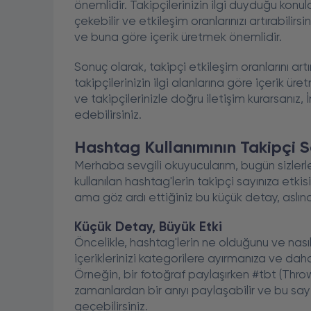
önemlidir. Takipçilerinizin ilgi duyduğu konul
çekebilir ve etkileşim oranlarınızı artırabilirsi
ve buna göre içerik üretmek önemlidir.
Sonuç olarak, takipçi etkileşim oranlarını a
takipçilerinizin ilgi alanlarına göre içerik ür
ve takipçilerinizle doğru iletişim kurarsanız,
edebilirsiniz.
Hashtag Kullanımının Takipçi Sa
Merhaba sevgili okuyucularım, bugün sizler
kullanılan hashtag'lerin takipçi sayınıza etk
ama göz ardı ettiğiniz bu küçük detay, aslınd
Küçük Detay, Büyük Etki
Öncelikle, hashtag'lerin ne olduğunu ve nasıl
içeriklerinizi kategorilere ayırmanıza ve dah
Örneğin, bir fotoğraf paylaşırken #tbt (Thr
zamanlardan bir anıyı paylaşabilir ve bu saye
geçebilirsiniz.