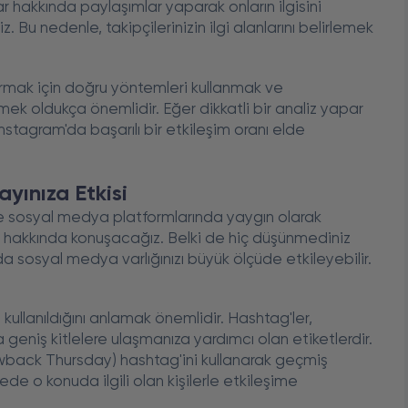
ar hakkında paylaşımlar yaparak onların ilgisini
niz. Bu nedenle, takipçilerinizin ilgi alanlarını belirlemek
rtırmak için doğru yöntemleri kullanmak ve
etmek oldukça önemlidir. Eğer dikkatli bir analiz yapar
 İnstagram'da başarılı bir etkileşim oranı elde
yınıza Etkisi
le sosyal medya platformlarında yaygın olarak
isi hakkında konuşacağız. Belki de hiç düşünmediniz
a sosyal medya varlığınızı büyük ölçüde etkileyebilir.
 kullanıldığını anlamak önemlidir. Hashtag'ler,
a geniş kitlelere ulaşmanıza yardımcı olan etiketlerdir.
owback Thursday) hashtag'ini kullanarak geçmiş
de o konuda ilgili olan kişilerle etkileşime