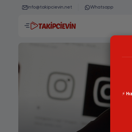
info@takipcievin.net
Whatsapp
⚡️
Hız