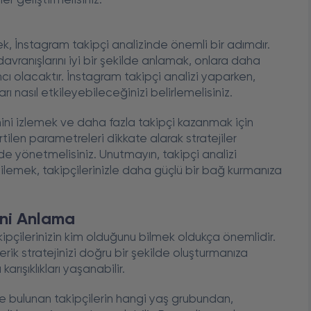
er geliştirmelisiniz.
ek, İnstagram takipçi analizinde önemli bir adımdır.
e davranışlarını iyi bir şekilde anlamak, onlara daha
ımcı olacaktır. İnstagram takipçi analizi yaparken,
ı nasıl etkileyebileceğinizi belirlemelisiniz.
imini izlemek ve daha fazla takipçi kazanmak için
tilen parametreleri dikkate alarak stratejiler
lde yönetmelisiniz. Unutmayın, takipçi analizi
ilemek, takipçilerinizle daha güçlü bir bağ kurmanıza
ini Anlama
akipçilerinizin kim olduğunu bilmek oldukça önemlidir.
erik stratejinizi doğru bir şekilde oluşturmanıza
arışıklıkları yaşanabilir.
de bulunan takipçilerin hangi yaş grubundan,