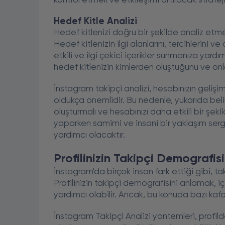
kontrol etmeli ve etkileşimi artıracak stratejil
Hedef Kitle Analizi
Hedef kitlenizi doğru bir şekilde analiz etm
Hedef kitlenizin ilgi alanlarını, tercihlerini v
etkili ve ilgi çekici içerikler sunmanıza yard
hedef kitlenizin kimlerden oluştuğunu ve onlar
İnstagram takipçi analizi, hesabınızın geliş
oldukça önemlidir. Bu nedenle, yukarıda belir
oluşturmalı ve hesabınızı daha etkili bir şeki
yaparken samimi ve insani bir yaklaşım serg
yardımcı olacaktır.
Profilinizin Takipçi Demografis
İnstagram'da birçok insan fark ettiği gibi, t
Profilinizin takipçi demografisini anlamak, iç
yardımcı olabilir. Ancak, bu konuda bazı kafa k
İnstagram Takipçi Analizi yöntemleri, profil