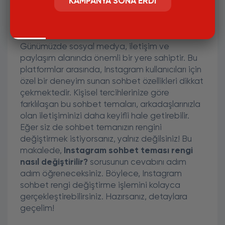
KAMPANYA SONA ERDI
Instagram Sohbet Teması
Renginizi Değiştirmenin Yolu:
Adım Adım Rehber
Günümüzde sosyal medya, iletişim ve
paylaşım alanında önemli bir yere sahiptir. Bu
platformlar arasında, Instagram kullanıcıları için
özel bir deneyim sunan sohbet özellikleri dikkat
çekmektedir. Kişisel tercihlerinize göre
farklılaşan bu sohbet temaları, arkadaşlarınızla
olan iletişiminizi daha keyifli hale getirebilir.
Eğer siz de sohbet temanızın rengini
değiştirmek istiyorsanız, yalnız değilsiniz! Bu
makalede,
Instagram sohbet teması rengi
nasıl değiştirilir?
sorusunun cevabını adım
adım öğreneceksiniz. Böylece, Instagram
sohbet rengi değiştirme işlemini kolayca
gerçekleştirebilirsiniz. Hazırsanız, detaylara
geçelim!