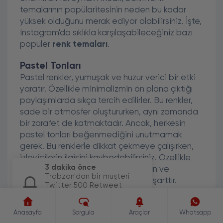
temalarının popülaritesinin neden bu kadar
yüksek olduğunu merak ediyor olabilirsiniz. İşte,
Instagram'da sıklıkla karşılaşabileceğiniz bazı
popüler
renk temaları
.
Pastel Tonları
Pastel renkler, yumuşak ve huzur verici bir etki
yaratır. Özellikle minimalizmin ön plana çıktığı
paylaşımlarda sıkça tercih edilirler. Bu renkler,
sade bir atmosfer oluştururken, aynı zamanda
bir zarafet de katmaktadır. Ancak, herkesin
pastel tonları beğenmediğini unutmamak
gerek. Bu renklerle dikkat çekmeye çalışırken,
izleyicilerin ilgisini kaybedebilirsiniz. Özellikle
3 dakika önce
pastel tonlarını kullanırken, arka plan ve
Trabzon'dan bir müşteri
nesnelerin uyumuna dikkat etmek şarttır.
Twitter 500 Retweet
paketi için sipariş
Canlı ve Dinamik Renkler
oluşturdu.
Anasayfa
Sorgula
Araçlar
Whatsapp
Canlı renkler, enerjiyi ve neşeyi simgeler. Bu tür