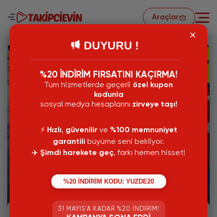
Araçlar
DUYURU !
%20 İNDİRİM FIRSATINI KAÇIRMA!
Tüm hizmetlerde geçerli
özel kupon
kodunla
sosyal medya hesaplarını
zirveye taşı!
⚡️
Hızlı
,
güvenilir
ve
%100 memnuniyet
garantili
büyüme seni bekliyor.
✈️
Şimdi harekete geç
, farkı hemen hisset!
01 Ekim 2024
Instagram Sohbet Teması Rengi Nasıl
%20 İNDİRİM KODU: YUZDE20
Değiştirilir?
31 MAYIS’A KADAR %20 İNDIRIM!