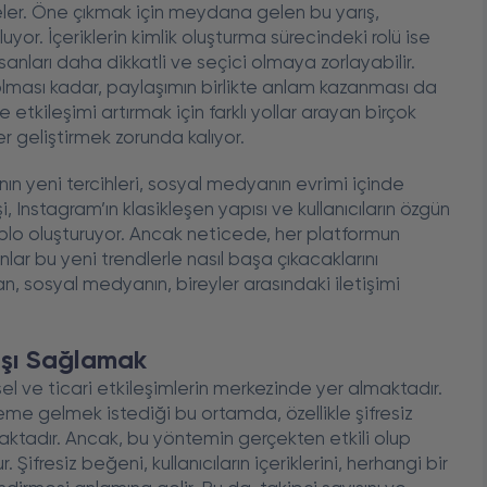
eler. Öne çıkmak için meydana gelen bu yarış,
rluyor. İçeriklerin kimlik oluşturma sürecindeki rolü ise
nları daha dikkatli ve seçici olmaya zorlayabilir.
eli olması kadar, paylaşımın birlikte anlam kazanması da
tkileşimi artırmak için farklı yollar arayan birçok
ler geliştirmek zorunda kalıyor.
nın yeni tercihleri, sosyal medyanın evrimi içinde
i, Instagram’ın klasikleşen yapısı ve kullanıcıların özgün
ablo oluşturuyor. Ancak neticede, her platformun
nlar bu yeni trendlerle nasıl başa çıkacaklarını
n, sosyal medyanın, bireyler arasındaki iletişimi
tışı Sağlamak
l ve ticari etkileşimlerin merkezinde yer almaktadır.
e gelmek istediği bu ortamda, özellikle şifresiz
aktadır. Ancak, bu yöntemin gerçekten etkili olup
 Şifresiz beğeni, kullanıcıların içeriklerini, herhangi bir