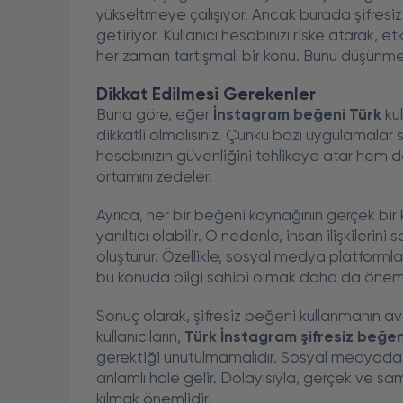
yükseltmeye çalışıyor. Ancak burada şifresiz
getiriyor. Kullanıcı hesabınızı riske atarak,
her zaman tartışmalı bir konu. Bunu düşünm
Dikkat Edilmesi Gerekenler
Buna göre, eğer
İnstagram beğeni Türk
kul
dikkatli olmalısınız. Çünkü bazı uygulamalar
hesabınızın güvenliğini tehlikeye atar hem d
ortamını zedeler.
Ayrıca, her bir beğeni kaynağının gerçek bir
yanıltıcı olabilir. O nedenle, insan ilişkiler
oluşturur. Özellikle, sosyal medya platformlar
bu konuda bilgi sahibi olmak daha da öne
Sonuç olarak, şifresiz beğeni kullanmanın a
kullanıcıların,
Türk İnstagram şifresiz beğen
gerektiği unutulmamalıdır. Sosyal medyada 
anlamlı hale gelir. Dolayısıyla, gerçek ve sa
kılmak önemlidir.