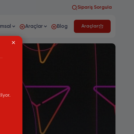
Sipariş Sorgula
umsal
Araçlar
Blog
Araçlar
iyor.