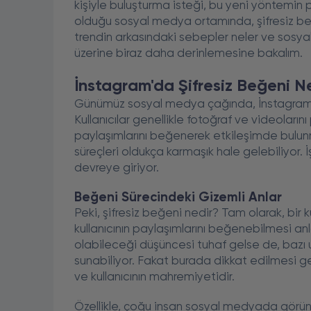
kişiyle buluşturma isteği, bu yeni yöntemin p
olduğu sosyal medya ortamında, şifresiz beğe
trendin arkasındaki sebepler neler ve sosy
üzerine biraz daha derinlemesine bakalım.
İnstagram'da Şifresiz Beğeni N
Günümüz sosyal medya çağında, İnstagram b
Kullanıcılar genellikle fotoğraf ve videolarını
paylaşımlarını beğenerek etkileşimde bulunma
süreçleri oldukça karmaşık hale gelebiliyor.
devreye giriyor.
Beğeni Sürecindeki Gizemli Anlar
Peki, şifresiz beğeni nedir? Tam olarak, bir 
kullanıcının paylaşımlarını beğenebilmesi an
olabileceği düşüncesi tuhaf gelse de, bazı 
sunabiliyor. Fakat burada dikkat edilmesi ge
ve kullanıcının mahremiyetidir.
Özellikle, çoğu insan sosyal medyada görünür