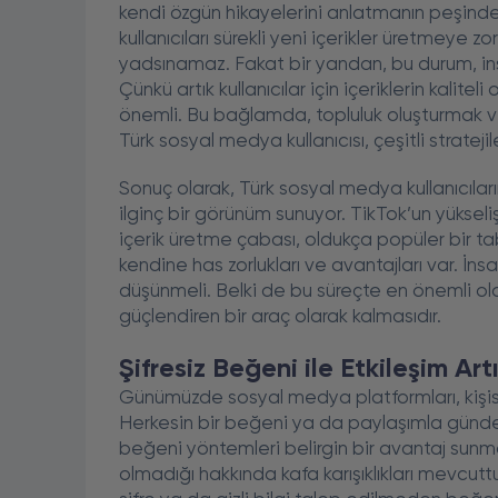
kendi özgün hikayelerini anlatmanın peşind
kullanıcıları sürekli yeni içerikler üretmeye zo
yadsınamaz. Fakat bir yandan, bu durum, insa
Çünkü artık kullanıcılar için içeriklerin kalit
önemli. Bu bağlamda, topluluk oluşturmak ve e
Türk sosyal medya kullanıcısı, çeşitli strateji
Sonuç olarak, Türk sosyal medya kullanıcıları
ilginç bir görünüm sunuyor. TikTok’un yükseliş
içerik üretme çabası, oldukça popüler bir t
kendine has zorlukları ve avantajları var. İnsa
düşünmeli. Belki de bu süreçte en önemli ola
güçlendiren bir araç olarak kalmasıdır.
Şifresiz Beğeni ile Etkileşim Ar
Günümüzde sosyal medya platformları, kişise
Herkesin bir beğeni ya da paylaşımla gündem
beğeni yöntemleri belirgin bir avantaj sunm
olmadığı hakkında kafa karışıklıkları mevcuttur.