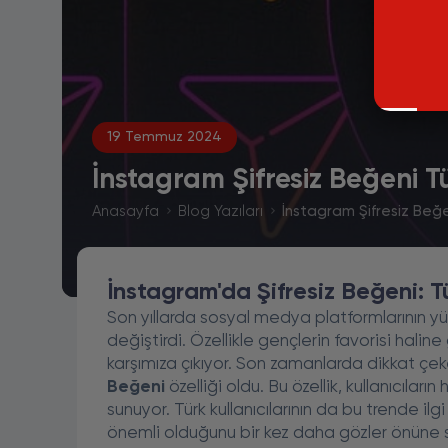
19 Temmuz 2024
İnstagram Şifresiz Beğeni T
Anasayfa
Blog Yazıları
İnstagram Şifresiz Beğe
İnstagram'da Şifresiz Beğeni: Tür
Son yıllarda sosyal medya platformlarının yüks
değiştirdi. Özellikle gençlerin favorisi hali
karşımıza çıkıyor. Son zamanlarda dikkat çe
Beğeni
özelliği oldu. Bu özellik, kullanıcıla
sunuyor. Türk kullanıcılarının da bu trende i
önemli olduğunu bir kez daha gözler önüne se