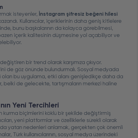
im
urmak isteyenler,
İnstagram şifresiz beğeni hilesi
kazandı. Kullanıcılar, içeriklerinin daha geniş kitlelere
iğinde, bunu başkalarının da kolayca görebilmesi,
bazen içerik kalitesinin düşmesine yol açabiliyor ve
elebiliyor.
eğiştiren bir trend olarak karşımıza çıkıyor.
klerini de göz önünde bulundurmalı. Sosyal medyada
ri olan bu uygulama, etki alanı genişledikçe daha da
r, belki de gelecekte, tartışmaların merkezi haline
nın Yeni Tercihleri
kurma biçimlerini köklü bir şekilde değiştirmiş
ları, yeni platformlar ve özelliklerle sürekli olarak
sında yatan nedenleri anlamak, gerçekten çok önemli
lar, Türk kullanıcılarının, sosyal medya üzerindeki