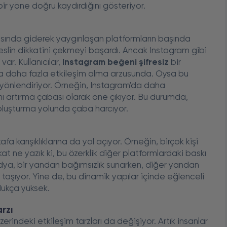
 bir yöne doğru kaydırdığını gösteriyor.
rasında giderek yaygınlaşan platformların başında
neslin dikkatini çekmeyi başardı. Ancak Instagram gibi
var. Kullanıcılar,
Instagram beğeni şifresiz
bir
nda daha fazla etkileşim alma arzusunda. Oysa bu
e yönlendiriyor. Örneğin, Instagram'da daha
ğını artırma çabası olarak öne çıkıyor. Bu durumda,
de oluşturma yolunda çaba harcıyor.
kafa karışıklıklarına da yol açıyor. Örneğin, birçok kişi
at ne yazık ki, bu özerklik diğer platformlardaki baskı
dya, bir yandan bağımsızlık sunarken, diğer yandan
ığı taşıyor. Yine de, bu dinamik yapılar içinde eğlenceli
dukça yüksek.
arzı
erindeki etkileşim tarzları da değişiyor. Artık insanlar