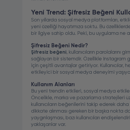
Yeni Trend: Şifresiz Beğeni Kull
Son yıllarda sosyal medya platformları, etki
yeni özelliği hayatımıza soktu. Bu özelliklerd
bir ilgiye sahip oldu. Peki, bu uygulama ne a
Şifresiz Beğeni Nedir?
Şifresiz beğeni
, kullanıcıların parolalarını
sağlayan bir sistemdir. Özellikle Instagram gib
için çeşitli avantajlar getiriyor. Kullanıcıl
etkileyici bir sosyal medya deneyimi yaşıyor
Kullanım Alanları
Bu yeni trendin etkileri, sosyal medya etkile
Öncelikle, marka ve pazarlama stratejileri ü
kullanıcıların beğenilerini takip ederek dah
dikkate alınması gereken bir başka nokta da, ku
yaygınlaşması, bazı kullanıcıları endişelendi
yaklaşanlar var.