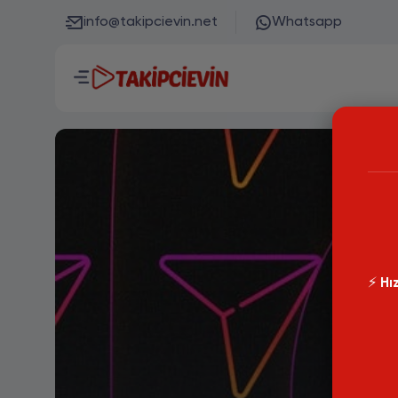
info@takipcievin.net
Whatsapp
⚡️
Hız