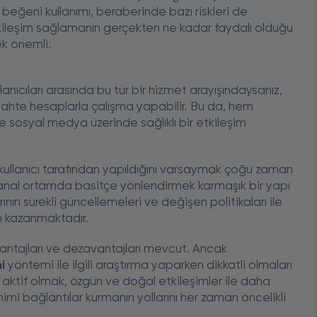
 beğeni kullanımı, beraberinde bazı riskleri de
 etkileşim sağlamanın gerçekten ne kadar faydalı olduğu
ek önemli.
lanıcıları arasında bu tür bir hizmet arayışındaysanız,
 sahte hesaplarla çalışma yapabilir. Bu da, hem
e sosyal medya üzerinde sağlıklı bir etkileşim
 kullanıcı tarafından yapıldığını varsaymak çoğu zaman
ini sanal ortamda basitçe yönlendirmek karmaşık bir yapı
ının sürekli güncellemeleri ve değişen politikaları ile
m kazanmaktadır.
vantajları ve dezavantajları mevcut. Ancak
i
yöntemi ile ilgili araştırma yaparken dikkatli olmaları
aktif olmak, özgün ve doğal etkileşimler ile daha
mimi bağlantılar kurmanın yollarını her zaman öncelikli