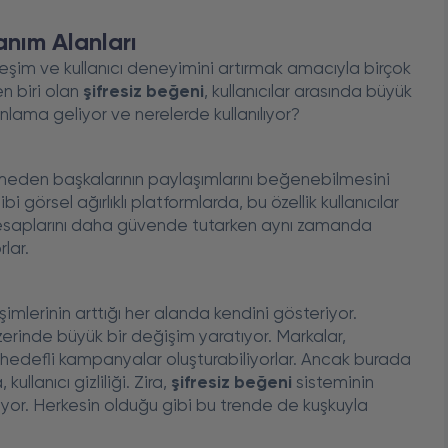
anım Alanları
leşim ve kullanıcı deneyimini artırmak amacıyla birçok
en biri olan
şifresiz beğeni
, kullanıcılar arasında büyük
nlama geliyor ve nerelerde kullanılıyor?
 girmeden başkalarının paylaşımlarını beğenebilmesini
i görsel ağırlıklı platformlarda, bu özellik kullanıcılar
ar, hesaplarını daha güvende tutarken aynı zamanda
lar.
şimlerinin arttığı her alanda kendini gösteriyor.
zerinde büyük bir değişim yaratıyor. Markalar,
a hedefli kampanyalar oluşturabiliyorlar. Ancak burada
llanıcı gizliliği. Zira,
şifresiz beğeni
sisteminin
riyor. Herkesin olduğu gibi bu trende de kuşkuyla