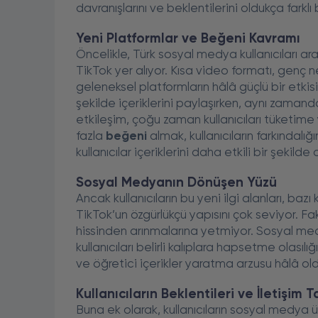
davranışlarını ve beklentilerini oldukça farklı
Yeni Platformlar ve Beğeni Kavramı
Öncelikle, Türk sosyal medya kullanıcıları a
TikTok yer alıyor. Kısa video formatı, genç 
geleneksel platformların hâlâ güçlü bir etkisi 
şekilde içeriklerini paylaşırken, aynı zama
etkileşim, çoğu zaman kullanıcıları tüketim
fazla
beğeni
almak, kullanıcıların farkındalı
kullanıcılar içeriklerini daha etkili bir şekil
Sosyal Medyanın Dönüşen Yüzü
Ancak kullanıcıların bu yeni ilgi alanları, bazı 
TikTok’un özgürlükçü yapısını çok seviyor. Fak
hissinden arınmalarına yetmiyor. Sosyal me
kullanıcıları belirli kalıplara hapsetme olasıl
ve öğretici içerikler yaratma arzusu hâlâ ol
Kullanıcıların Beklentileri ve İletişim T
Buna ek olarak, kullanıcıların sosyal medya üz