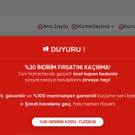
Ana Sayfa
Hizmetlerimiz
Kur
DUYURU !
%20 İNDİRİM FIRSATINI KAÇIRMA!
Tüm hizmetlerde geçerli
özel kupon kodunla
sosyal medya hesaplarını
zirveye taşı!
lı
,
güvenilir
ve
%100 memnuniyet garantili
büyüme seni bekl
✈️
Şimdi harekete geç
, farkı hemen hisset!
%20 İNDİRİM KODU: YUZDE20