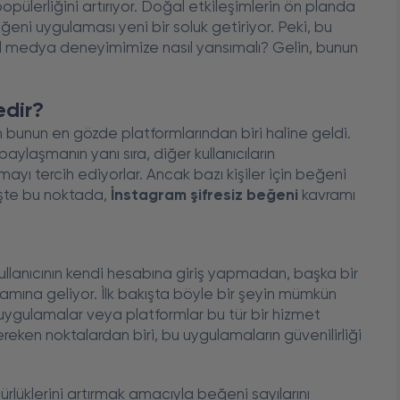
opülerliğini artırıyor. Doğal etkileşimlerin ön planda
ni uygulaması yeni bir soluk getiriyor. Peki, bu
al medya deneyimimize nasıl yansımalı? Gelin, bunun
edir?
unun en gözde platformlarından biri haline geldi.
 paylaşmanın yanı sıra, diğer kullanıcıların
yı tercih ediyorlar. Ancak bazı kişiler için beğeni
 İşte bu noktada,
İnstagram şifresiz beğeni
kavramı
kullanıcının kendi hesabına giriş yapmadan, başka bir
lamına geliyor. İlk bakışta böyle bir şeyin mümkün
uygulamalar veya platformlar bu tür bir hizmet
reken noktalardan biri, bu uygulamaların güvenilirliği
lüklerini artırmak amacıyla beğeni sayılarını