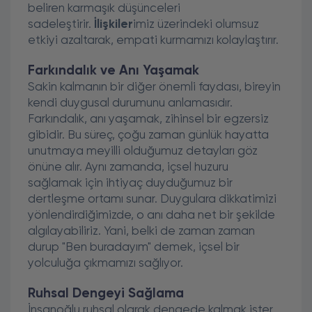
beliren karmaşık düşünceleri
sadeleştirir.
İlişkiler
imiz üzerindeki olumsuz
etkiyi azaltarak, empati kurmamızı kolaylaştırır.
Farkındalık ve Anı Yaşamak
Sakin kalmanın bir diğer önemli faydası, bireyin
kendi duygusal durumunu anlamasıdır.
Farkındalık, anı yaşamak, zihinsel bir egzersiz
gibidir. Bu süreç, çoğu zaman günlük hayatta
unutmaya meyilli olduğumuz detayları göz
önüne alır. Aynı zamanda, içsel huzuru
sağlamak için ihtiyaç duyduğumuz bir
dertleşme ortamı sunar. Duygulara dikkatimizi
yönlendirdiğimizde, o anı daha net bir şekilde
algılayabiliriz. Yani, belki de zaman zaman
durup "Ben buradayım" demek, içsel bir
yolculuğa çıkmamızı sağlıyor.
Ruhsal Dengeyi Sağlama
İnsanoğlu ruhsal olarak dengede kalmak ister.