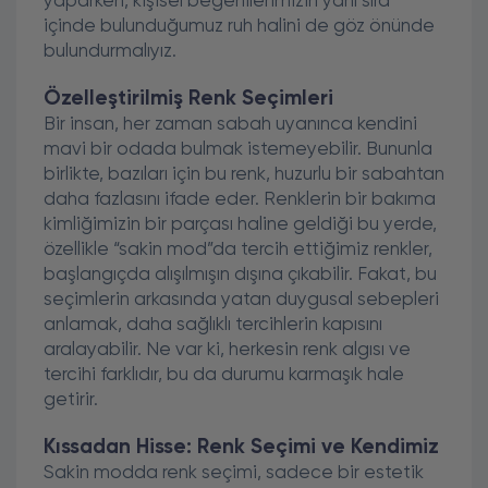
yaparken, kişisel beğenilerimizin yanı sıra
içinde bulunduğumuz ruh halini de göz önünde
bulundurmalıyız.
Özelleştirilmiş Renk Seçimleri
Bir insan, her zaman sabah uyanınca kendini
mavi bir odada bulmak istemeyebilir. Bununla
birlikte, bazıları için bu renk, huzurlu bir sabahtan
daha fazlasını ifade eder. Renklerin bir bakıma
kimliğimizin bir parçası haline geldiği bu yerde,
özellikle “sakin mod”da tercih ettiğimiz renkler,
başlangıçda alışılmışın dışına çıkabilir. Fakat, bu
seçimlerin arkasında yatan duygusal sebepleri
anlamak, daha sağlıklı tercihlerin kapısını
aralayabilir. Ne var ki, herkesin renk algısı ve
tercihi farklıdır, bu da durumu karmaşık hale
getirir.
Kıssadan Hisse: Renk Seçimi ve Kendimiz
Sakin modda renk seçimi, sadece bir estetik