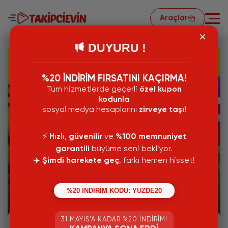
Araçlar
DUYURU !
%20 İNDİRİM FIRSATINI KAÇIRMA!
Tüm hizmetlerde geçerli
özel kupon
kodunla
sosyal medya hesaplarını
zirveye taşı!
⚡️
Hızlı
,
güvenilir
ve
%100 memnuniyet
garantili
büyüme seni bekliyor.
✈️
Şimdi harekete geç
, farkı hemen hisset!
04 Ekim 2024
Instagram Sessize Alma: Sakin Mod
%20 İNDİRİM KODU: YUZDE20
Nedir?
31 MAYIS’A KADAR %20 İNDIRIM!