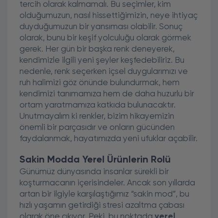
tercih olarak kalmamalı. Bu seçimler, kim
olduğumuzun, nasıl hissettiğimizin, neye ihtiyaç
duyduğumuzun bir yansıması olabilir. Sonuç
olarak, bunu bir keşif yolculuğu olarak görmek
gerek. Her gün bir başka renk deneyerek,
kendimizle ilgili yeni şeyler keşfedebiliriz. Bu
nedenle, renk seçerken içsel duygularımızı ve
ruh halimizi göz önünde bulundurmak, hem
kendimizi tanımamıza hem de daha huzurlu bir
ortam yaratmamıza katkıda bulunacaktır.
Unutmayalım ki renkler, bizim hikayemizin
önemli bir parçasıdır ve onların gücünden
faydalanmak, hayatımızda yeni ufuklar açabilir.
Sakin Modda Yerel Ürünlerin Rolü
Günümüz dünyasında insanlar sürekli bir
koşturmacanın içerisindeler. Ancak son yıllarda
artan bir ilgiyle karşılaştığımız “sakin mod”, bu
hızlı yaşamın getirdiği stresi azaltma çabası
olarak öne çıkıyor. Peki, bu noktada
yerel