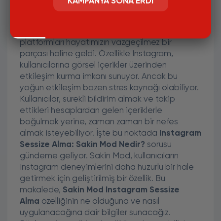
KAMPANYA SONA ERDI
Instagram Sessize Alma: Sakin
Mod Nedir ve Nasıl Uygulanır?
Günümüzün dijital dünyasında, sosyal medya
platformları hayatımızın vazgeçilmez bir
parçası haline geldi. Özellikle Instagram,
kullanıcılarına görsel içerikler üzerinden
etkileşim kurma imkanı sunuyor. Ancak bu
yoğun etkileşim bazen stres kaynağı olabiliyor.
Kullanıcılar, sürekli bildirim almak ve takip
ettikleri hesaplardan gelen içeriklerle
boğulmak yerine, zaman zaman bir nefes
almak isteyebiliyor. İşte bu noktada
Instagram
Sessize Alma: Sakin Mod Nedir?
sorusu
gündeme geliyor. Sakin Mod, kullanıcıların
Instagram deneyimlerini daha huzurlu bir hale
getirmek için geliştirilmiş bir özellik. Bu
makalede,
Sakin Mod Instagram Sessize
Alma
özelliğinin ne olduğuna ve nasıl
uygulanacağına dair bilgiler sunacağız.