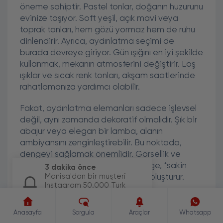
öneme sahiptir. Pastel tonlar, doğanın huzurunu
evinize taşıyor. Soft yeşil, açık mavi veya
toprak tonları, hem gözü yormaz hem de ruhu
dinlendirir. Ayrıca, aydınlatma seçimi de
burada devreye giriyor. Gün ışığını en iyi şekilde
kullanmak, mekanın atmosferini değiştirir. Loş
ışıklar ve sıcak renk tonları, akşam saatlerinde
rahatlamanıza yardımcı olabilir.
Fakat, aydınlatma elemanları sadece işlevsel
değil, aynı zamanda dekoratif olmalıdır. Şık bir
abajur veya elegan bir lamba, alanın
ambiyansını zenginleştirebilir. Bu noktada,
dengeyi sağlamak önemlidir. Görsellik ve
işlevsellik arasında kurulan bu denge, *sakin
3 dakika önce
Manisa'dan bir müşteri
mod* dekorasyonunun anahtarını oluşturur.
Instagram 50.000 Türk
Beğeni paketi için sipariş
Kişisel Dokunuşlar ve Huzur Alanları
oluşturdu.
Son olarak, sakin bir evin anahtarı kişisel
Anasayfa
Sorgula
Araçlar
Whatsapp
dokunuşlardır. İç mekanınızı sadece