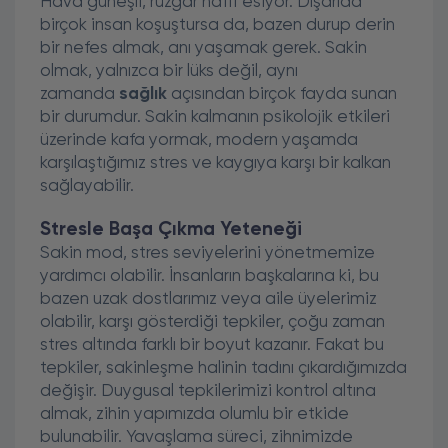
Hava güneşli, rüzgar hafif esiyor. Dışarıda
birçok insan koşuştursa da, bazen durup derin
bir nefes almak, anı yaşamak gerek. Sakin
olmak, yalnızca bir lüks değil, aynı
zamanda
sağlık
açısından birçok fayda sunan
bir durumdur. Sakin kalmanın psikolojik etkileri
üzerinde kafa yormak, modern yaşamda
karşılaştığımız stres ve kaygıya karşı bir kalkan
sağlayabilir.
Stresle Başa Çıkma Yeteneği
Sakin mod, stres seviyelerini yönetmemize
yardımcı olabilir. İnsanların başkalarına ki, bu
bazen uzak dostlarımız veya aile üyelerimiz
olabilir, karşı gösterdiği tepkiler, çoğu zaman
stres altında farklı bir boyut kazanır. Fakat bu
tepkiler, sakinleşme halinin tadını çıkardığımızda
değişir. Duygusal tepkilerimizi kontrol altına
almak, zihin yapımızda olumlu bir etkide
bulunabilir. Yavaşlama süreci, zihnimizde