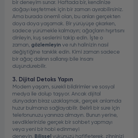
bir deneyim sunar. Haftada bir, kendinize
doğayı keşfetmek için bir zaman ayırabilirsiniz.
Ama burada önemli olan, bu anları gerçekten
doya doya yaşamak. Bir yürüyüşe çıkarken,
sadece yürümekle kalmayın; ağaçların hışırtısını
dinleyin, kuş seslerini takip edin. İşte o
zaman,
gözlemleyin
ve ruh halinizin nasıl
değiştiğine tanıklık edin. Kimi zaman sadece
bir ağaç dalının sallanışı bile insanı
düşündürebilir.
3. Dijital Detoks Yapın
Modern yaşam, sürekli bildirimler ve sosyal
medya ile dolup taşıyor. Ancak dijital
dünyadan biraz uzaklaşmak, gerçek anlamda
huzur bulmanızı sağlayabilir. Belirli bir süre için
telefonunuzu yanınıza almayın. Bunun yerine,
sevdiklerinizle gerçek bir sohbet yapmayı
veya yeni bir hobi edinmeyi
deneyin.
Bilişsel
yükünüzü hafifleterek, zihninizi