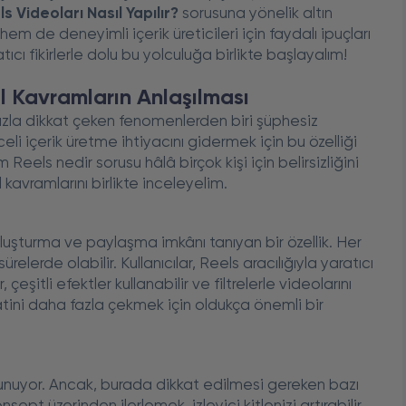
 Videoları Nasıl Yapılır?
sorusuna yönelik altın
em de deneyimli içerik üreticileri için faydalı ipuçları
ıcı fikirlerle dolu bu yolculuğa birlikte başlayalım!
l Kavramların Anlaşılması
zla dikkat çeken fenomenlerden biri şüphesiz
li içerik üretme ihtiyacını gidermek için bu özelliği
Reels nedir sorusu hâlâ birçok kişi için belirsizliğini
kavramlarını birlikte inceleyelim.
oluşturma ve paylaşma imkânı tanıyan bir özellik. Her
elerde olabilir. Kullanıcılar, Reels aracılığıyla yaratıcı
çeşitli efektler kullanabilir ve filtrelerle videolarını
kkatini daha fazla çekmek için oldukça önemli bir
n sunuyor. Ancak, burada dikkat edilmesi gereken bazı