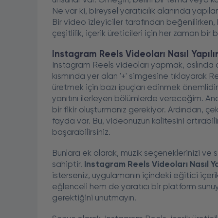
unsurlar var. Örneğin, belirli bir tema veya kon
Ne var ki, bireysel yaratıcılık alanında yapı
Bir video izleyiciler tarafından beğenilirken
çeşitlilik, içerik üreticileri için her zaman bir 
Instagram Reels Videoları Nasıl Yapılı
Instagram Reels videoları yapmak, aslında ol
kısmında yer alan '+' simgesine tıklayarak 
üretmek için bazı ipuçları edinmek önemlidir
yanıtını ilerleyen bölümlerde vereceğim. An
bir fikir oluşturmanız gerekiyor. Ardından, çe
fayda var. Bu, videonuzun kalitesini artırabilir
başarabilirsiniz.
Bunlara ek olarak, müzik seçeneklerinizi ve 
sahiptir.
Instagram Reels Videoları Nasıl Ya
isterseniz, uygulamanın içindeki eğitici içerik
eğlenceli hem de yaratıcı bir platform sunuyor
gerektiğini unutmayın.