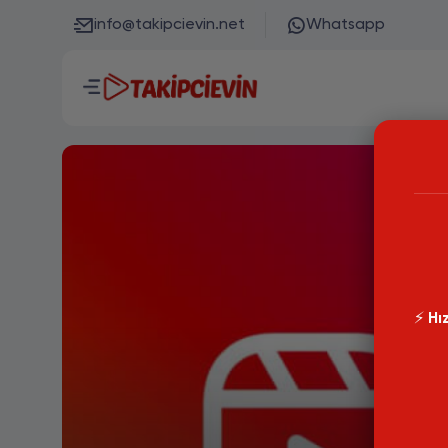
info@takipcievin.net
Whatsapp
⚡️
Hız