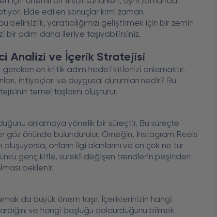
leri için önemli bir fırsat sunarken, aynı zamanda
aratıyor. Elde edilen sonuçlar kimi zaman
belirsizlik, yaratıcılığımızı geliştirmek için bir zemin
zi bir adım daha ileriye taşıyabilirsiniz.
ci Analizi ve İçerik Stratejisi
z gereken en kritik adım hedef kitlenizi anlamaktır.
anları, ihtiyaçları ve duygusal durumları nedir? Bu
tejisinin temel taşlarını oluşturur.
olduğunu anlamaya yönelik bir süreçtir. Bu süreçte
ler göz önünde bulundurulur. Örneğin, Instagram Reels
 oluşuyorsa, onların ilgi alanlarını ve en çok ne tür
. Çünkü genç kitle, sürekli değişen trendlerin peşinden
lması beklenir.
anımak da büyük önem taşır. İçeriklerinizin hangi
ktardığını ve hangi boşluğu doldurduğunu bilmek