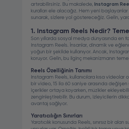
artırabilirsiniz. Bu makalede,
Instagram Reels
kuralları ele alacağız. Hem yeni başlayanlar h
sunarak, sizlere yol göstereceğiz. Gelin, yarat
1. Instagram Reels Nedir? Teme
Son yıllarda sosyal medya dünyasında en fa
Instagram Reels. İnsanlar, dinamik ve eğlence
yoğun bir şekilde kullanıyor. Ancak, Instagram 
koruyor. Gelin, bu ilginç mekanizmanın temel 
Reels Özelliğinin Tanımı
Instagram Reels, kullanıcılara kısa videolar 
bir video, 15 ila 60 saniye arasında değişen sür
içerikler ortaya koyarken, müzikler ekleyebilir, 
zenginleştirebilir. Bu durum, izleyicilerin di
avantaj sağlıyor.
Yaratıcılığın Sınırları
Yaratıcılık konusunda Reels, sınırsız bir ala