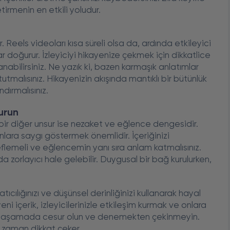
etirmenin en etkili yoludur.
ır. Reels videoları kısa süreli olsa da, ardında etkileyici
ar doğurur. İzleyiciyi hikayenize çekmek için dikkatlice
lanabilirsiniz. Ne yazık ki, bazen karmaşık anlatımlar
t tutmalısınız. Hikayenizin akışında mantıklı bir bütünlük
dırmalısınız.
urun
bir diğer unsur ise nezaket ve eğlence dengesidir.
onlara saygı göstermek önemlidir. İçeriğinizi
flemeli ve eğlencemin yanı sıra anlam katmalısınız.
zorlayıcı hale gelebilir. Duygusal bir bağ kurulurken,
ıcılığınızı ve düşünsel derinliğinizi kullanarak hayal
ni içerik, izleyicilerinizle etkileşim kurmak ve onlara
i, bu aşamada cesur olun ve denemekten çekinmeyin.
 zaman dikkat çeker.