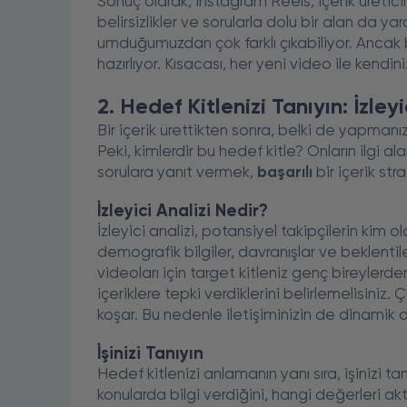
Sonuç olarak, Instagram Reels, içerik üretici
belirsizlikler ve sorularla dolu bir alan da y
umduğumuzdan çok farklı çıkabiliyor. Ancak bu 
hazırlıyor. Kısacası, her yeni video ile kendini
2. Hedef Kitlenizi Tanıyın: İzleyi
Bir içerik ürettikten sonra, belki de yapmanı
Peki, kimlerdir bu hedef kitle? Onların ilgi al
sorulara yanıt vermek,
başarılı
bir içerik stra
İzleyici Analizi Nedir?
İzleyici analizi, potansiyel takipçilerin kim 
demografik bilgiler, davranışlar ve beklenti
videoları için target kitleniz genç bireylerden
içeriklere tepki verdiklerini belirlemelisiniz
koşar. Bu nedenle iletişiminizin de dinamik o
İşinizi Tanıyın
Hedef kitlenizi anlamanın yanı sıra, işinizi t
konularda bilgi verdiğini, hangi değerleri a