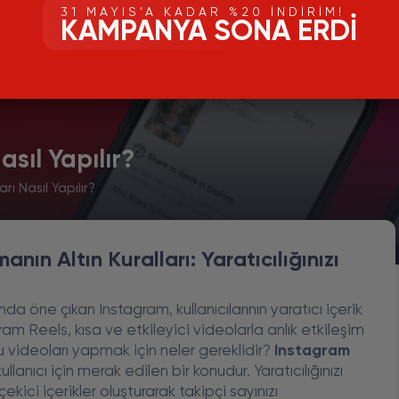
31 MAYIS’A KADAR %20 İNDIRIM!
KAMPANYA SONA ERDI
sıl Yapılır?
ı Nasıl Yapılır?
ın Altın Kuralları: Yaratıcılığınızı
a öne çıkan Instagram, kullanıcılarının yaratıcı içerik
ram Reels, kısa ve etkileyici videolarla anlık etkileşim
u videoları yapmak için neler gereklidir?
Instagram
llanıcı için merak edilen bir konudur. Yaratıcılığınızı
kici içerikler oluşturarak takipçi sayınızı