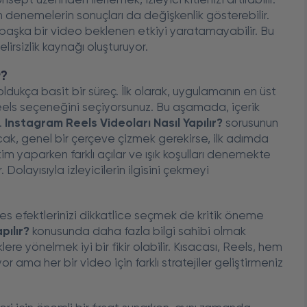
sept üzerinden ilerlemek, izleyici kitlenizi artırabilir.
lan denemelerin sonuçları da değişkenlik gösterebilir.
, başka bir video beklenen etkiyi yaratamayabilir. Bu
belirsizlik kaynağı oluşturuyor.
r?
dukça basit bir süreç. İlk olarak, uygulamanın en üst
Reels seçeneğini seçiyorsunuz. Bu aşamada, içerik
.
Instagram Reels Videoları Nasıl Yapılır?
sorusunun
cak, genel bir çerçeve çizmek gerekirse, ilk adımda
kim yaparken farklı açılar ve ışık koşulları denemekte
. Dolayısıyla izleyicilerin ilgisini çekmeyi
ses efektlerinizi dikkatlice seçmek de kritik öneme
pılır?
konusunda daha fazla bilgi sahibi olmak
lere yönelmek iyi bir fikir olabilir. Kısacası, Reels, hem
 ama her bir video için farklı stratejiler geliştirmeniz