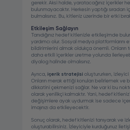
gerekir. Aksi halde, yaratacağınız içerikler 
bulunmayacaktır. Herkesin yaptığı sıradan içe
bulmalısınız. Bu, kitleniz üzerinde bir etki b
Etkileşim Sağlayın
Tanıdığınız hedef kitlenizle etkileşimde bulu
yardımcı olur. Sosyal medya platformlarını etk
bildirimlerini almak oldukça önemli. Onların tak
daha etkili içerikler üretme yolunda ilerleyebi
diyalog halinde olmalısınız.
Ayrıca,
içerik stratejisi
oluştururken, izleyic
Onların merak ettiği konuları belirlemek ve bu
dikkatini çekmenizi sağlar. Ne var ki bu nokt
olarak yenilikçi kalmaktır. Yani, hedef kitleni
değişimlere ayak uydurmak ise sadece içeri
imajınızı da etkileyecektir.
Sonuç olarak, hedef kitlenizi tanıyarak ve izley
oluşturabilirsiniz. İzleyiciyle kurduğunuz ileti