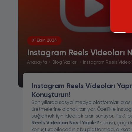
01 Ekim 2024
Instagram Reels Videoları Na
Anasayfa
Blog Yazıları
Instagram Reels Videolar
Instagram Reels Videoları Yapman
Konuşturun!
Son yıllarda sosyal medya platformları arasınd
üretmelerine olanak tanıyor. Özellikle Instag
sağlamak için ideal bir alan sunuyor. Peki, b
Reels Videoları Nasıl Yapılır?
sorusu, çoğu ku
konuşturabileceğiniz bu platformda, dikkat çe