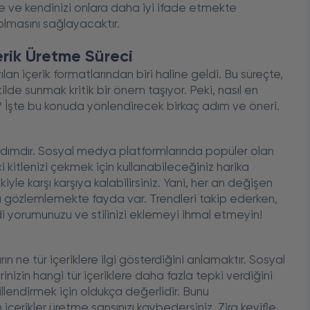
mekte ve kendinizi onlara daha iyi ifade etmekte
lmasını sağlayacaktır.
İçerik Üretme Süreci
lan içerik formatlarından biri haline geldi. Bu süreçte,
ekilde sunmak kritik bir önem taşıyor. Peki, nasıl en
iz? İşte bu konuda yönlendirecek birkaç adım ve öneri.
 adımdır. Sosyal medya platformlarında popüler olan
i kitlenizi çekmek için kullanabileceğiniz harika
iyle karşı karşıya kalabilirsiniz. Yani, her an değişen
ı gözlemlemekte fayda var. Trendleri takip ederken,
i yorumunuzu ve stilinizi eklemeyi ihmal etmeyin!
arın ne tür içeriklere ilgi gösterdiğini anlamaktır. Sosyal
rinizin hangi tür içeriklere daha fazla tepki verdiğini
şekillendirmek için oldukça değerlidir. Bunu
içerikler üretme şansınızı kaybedersiniz. Zira keyifle