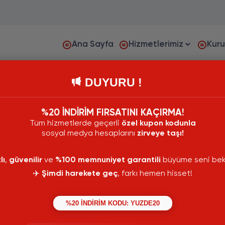
Ana Sayfa
Hizmetlerimiz
Kur
DUYURU !
%20 İNDİRİM FIRSATINI KAÇIRMA!
Tüm hizmetlerde geçerli
özel kupon kodunla
sosyal medya hesaplarını
zirveye taşı!
lı
,
güvenilir
ve
%100 memnuniyet garantili
büyüme seni bekl
✈️
Şimdi harekete geç
, farkı hemen hisset!
%20 İNDİRİM KODU: YUZDE20