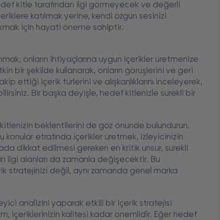
hedef kitle tarafından ilgi görmeyecek ve değerli
riklere katılmak yerine, kendi özgün sesinizi
ırakmak için hayati öneme sahiptir.
nmak, onların ihtiyaçlarına uygun içerikler üretmenize
in bir şekilde kullanarak, onların görüşlerini ve geri
ip ettiği içerik türlerini ve alışkanlıklarını inceleyerek,
lirsiniz. Bir başka deyişle, hedef kitlenizle sürekli bir
i kitlenizin beklentilerini de göz önünde bulundurun.
 konular etrafında içerikler üretmek, izleyicinizin
ada dikkat edilmesi gereken en kritik unsur, sürekli
zin ilgi alanları da zamanla değişecektir. Bu
k stratejinizi değil, aynı zamanda genel marka
ici analizini yaparak etkili bir içerik stratejisi
şim, içeriklerinizin kalitesi kadar önemlidir. Eğer hedef