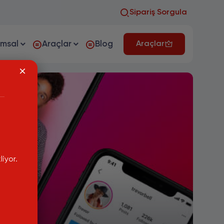
Sipariş Sorgula
umsal
Araçlar
Blog
Araçlar
iyor.