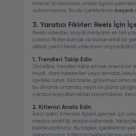
kitlenizi iyi tanırsanız, onların ilgisini çek
zorlanmazsınız. Bu da içeriklerinizin
başarılı
o
3. Yaratıcı Fikirler: Reels İçin 
Reels videoları, sosyal medyanın en hızlı yayı
yaratıcı fikirler bulmak ve bunları etkili bir ş
dikkat çekici Reels videolarını oluşturabilir
1. Trendleri Takip Edin
Öncelikle, trendleri takip etmek önemli bir
müzik, dans hareketleri veya temalar, izleyic
içerikler sunar. Aksi halde, görünmez olma risk
bu dinamik ortamda, neyin ön plana çıktığın
yalnızca kopyalamaktan kaçınmalısınız. Kend
2. Kitlenizi Analiz Edin
İkinci adım, kitlenizin ilgisini çekmek için onl
medya analitiği araçları kullanarak, takipçile
belirleyebilirsiniz. Bu bilgiler, içeriklerinizi 
anlamazsanız, kitlenizin beklentilerine uygun 