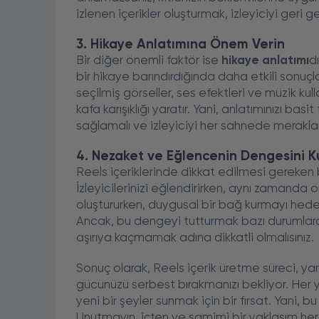
izlenen içerikler oluşturmak, izleyiciyi geri g
3. Hikaye Anlatımına Önem Verin
Bir diğer önemli faktör ise
hikaye anlatımı
d
bir hikaye barındırdığında daha etkili sonuçl
seçilmiş görseller, ses efektleri ve müzik kul
kafa karışıklığı yaratır. Yani, anlatımınızı basi
sağlamalı ve izleyiciyi her sahnede meraklan
4. Nezaket ve Eğlencenin Dengesini K
Reels içeriklerinde dikkat edilmesi gereken 
İzleyicilerinizi eğlendirirken, aynı zamanda 
oluştururken, duygusal bir bağ kurmayı hede
Ancak, bu dengeyi tutturmak bazı durumlarda 
aşırıya kaçmamak adına dikkatli olmalısınız.
Sonuç olarak, Reels içerik üretme süreci, yarat
gücünüzü serbest bırakmanızı bekliyor. Her ye
yeni bir şeyler sunmak için bir fırsat. Yan
Unutmayın, içten ve samimi bir yaklaşım her