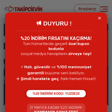
Araçlar
DUYURU !
%20 İNDİRİM FIRSATINI KAÇIRMA!
Tüm hizmetlerde geçerli
özel kupon
kodunla
sosyal medya hesaplarını
zirveye taşı!
⚡️
Hızlı
,
güvenilir
ve
%100 memnuniyet
garantili
büyüme seni bekliyor.
✈️
Şimdi harekete geç
, farkı hemen hisset!
24 Ekim 2024
%20 İNDİRİM KODU: YUZDE20
Instagram Paylaşım Saatleri
31 MAYIS’A KADAR %20 İNDIRIM!