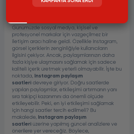
KAMPANYA SONA ERDI
Instagram Paylaşım Saatleri: En
Yüksek Erişimi Sağlamak İçin
Altın Kurallar
Günümüzde sosyal medya, kişisel ve
profesyonel markalar için vazgeçilmez bir
iletişim aracı haline geldi. Özellikle Instagram,
görsel içeriklerin zenginliğiyle kullanıcıların
ilgisini çekiyor. Ancak, paylaşımlarınızın daha
fazla kişiye ulaşmasını sağlamak için sadece
kaliteli içerik üretmek yeterli olmayabilir. İşte bu
noktada,
Instagram paylaşım
saatleri
devreye giriyor. Doğru saatlerde
yapılan paylaşımlar, etkileşimi artırmanın yanı
sıra takipçi kazanımını da önemli ölçüde
etkileyebilir. Peki, en iyi etkileşimi sağlamak
için hangi saatler tercih edilmeli? Bu
makalede,
Instagram paylaşım
saatleri
üzerine yapılmış güncel analizlere ve
önerilere yer vereceğiz. Böylece,