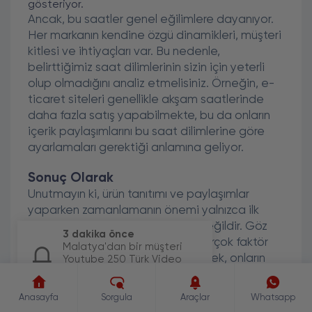
gösteriyor.
Ancak, bu saatler genel eğilimlere dayanıyor.
Her markanın kendine özgü dinamikleri, müşteri
kitlesi ve ihtiyaçları var. Bu nedenle,
belirttiğimiz saat dilimlerinin sizin için yeterli
olup olmadığını analiz etmelisiniz. Örneğin, e-
ticaret siteleri genellikle akşam saatlerinde
daha fazla satış yapabilmekte, bu da onların
içerik paylaşımlarını bu saat dilimlerine göre
ayarlamaları gerektiği anlamına geliyor.
Sonuç Olarak
Unutmayın ki, ürün tanıtımı ve paylaşımlar
yaparken zamanlamanın önemi yalnızca ilk
bakışta göründüğü kadar basit değildir. Göz
3 dakika önce
önünde bulundurmanız gereken birçok faktör
Malatya'dan bir müşteri
var. Hedef kitlenizi doğru belirlemek, onların
Youtube 250 Türk Video
Beğeni paketi için sipariş
alışkanlıklarını anlamak ve stratejik bir
oluşturdu.
zamanlamayla paylaşım yapmak, başarıyı
Anasayfa
Sorgula
Araçlar
Whatsapp
yakalamak için hayati öneme sahiptir. Bu