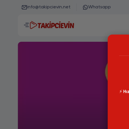
info@takipcievin.net
Whatsapp
⚡️
Hız