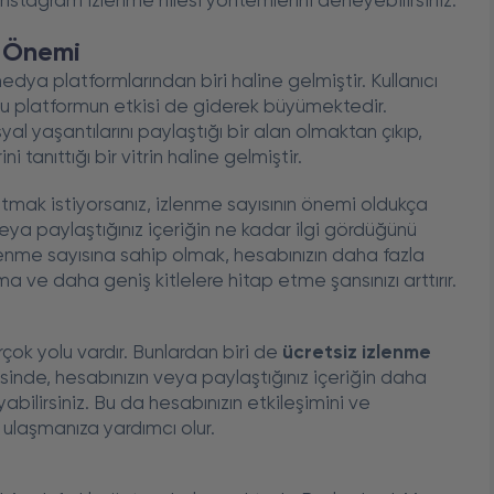
 İnstagram izlenme hilesi yöntemlerini deneyebilirsiniz.
n Önemi
ya platformlarından biri haline gelmiştir. Kullanıcı
 bu platformun etkisi de giderek büyümektedir.
al yaşantılarını paylaştığı bir alan olmaktan çıkıp,
tanıttığı bir vitrin haline gelmiştir.
ıtmak istiyorsanız, izlenme sayısının önemi oldukça
eya paylaştığınız içeriğin ne kadar ilgi gördüğünü
lenme sayısına sahip olmak, hesabınızın daha fazla
a ve daha geniş kitlelere hitap etme şansınızı arttırır.
rçok yolu vardır. Bunlardan biri de
ücretsiz izlenme
inde, hesabınızın veya paylaştığınız içeriğin daha
abilirsiniz. Bu da hesabınızın etkileşimini ve
e ulaşmanıza yardımcı olur.