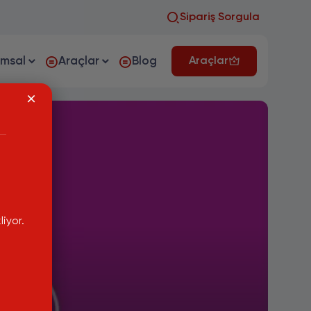
Sipariş Sorgula
umsal
Araçlar
Blog
Araçlar
iyor.