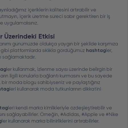
nladığımız içeriklerin kalitesini artırabilir ve
utmayın, içerik üretme süreci sabır gerektiren bir iş
ve uygulamalısınız.
 Üzerindeki Etkisi
lanımı günümüzde oldukça yaygın bir şekilde karşımıza
gibi platformlarda sıklıkla gördüğümüz
hashtag
ler,
nı sağlamaktadır.
tag
ler kullanmak, izlenme sayısı üzerinde belirgin bir
ların ilgili konularla bağlantı kurmasını ve bu sayede
, bir moda blogu sahibiyseniz ve paylaştığınız
htag
leri kullanarak moda tutkunlarının dikkatini
tag
leri kendi marka kimlikleriyle özdeşleştirebilir ve
nı sağlayabilirler. Örneğin, #Adidas, #Apple ve #Nike
g
ler kullanarak marka bilinirliklerini artırabilirler.