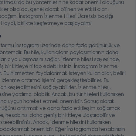
n artması da bu yöntemlerin ne kadar önemli olduğunu
ikler olsa da, genel olarak bilinen ve etkili olan
cağım. İnstagram İzlenme Hilesi Ücretsiz başlığı
. Haydi, birlikte keşfetmeye başlayalım!
?
tformu İnstagram üzerinde daha fazla görünürlük ve
ntemdir. Bu hile, kullanıcıların paylaşımlarının daha
lanıcıya ulaşmasını sağlar. İzlenme hilesi sayesinde,
iş bir kitleye hitap edebilirsiniz. İnstagram izlenme
r. Bu hizmetten faydalanmak isteyen kullanıcılar, belirli
lenme arttırma işlemi gerçekleştirebilirler. Bu
an keşfedilmesini sağlayabilirler. İzlenme hilesi,
ine yardımcı olabilir. Ancak, bu tür hileleri kullanırken
arına uygun hareket etmek önemlidir. Sonuç olarak,
ürlüğünü arttırmak ve daha fazla etkileşim sağlamak
e, hesabınızı daha geniş bir kitleye ulaştırabilir ve
terebilirsiniz. Ancak, izlenme hilesini kullanırken
e odaklanmak önemlidir. Eğer İnstagram'da hesabınızın