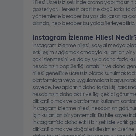
Hilesi Ücretsiz şeklinde arama yapılmasını
gösteriyor. Herkesin profiline özgü farklı takt
yöntemlerle beraber bu yazıda karşınıza çıka
altında, hep beraber bu yolda ilerleyebiliriz
Instagram İzlenme Hilesi Nedir
İnstagram izlenme hilesi, sosyal medya pla
etkileşim sağlamak amacıyla kullanılan bir yö
çok izlenmesini ve dolayısıyla daha fazla kul
hesabınızın popülerliği artabilir ve daha gen
hilesi genellikle ücretsiz olarak sunulmaktadı
platformlara veya uygulamalara başvurarak iz
sayede, hesaplarının daha fazla kişi tarafınd
hesabınızın daha aktif ve ilgi çekici görünmes
dikkatli olmak ve platformun kullanım şartl
İnstagram izlenme hilesi, hesabınızın görün
için kullanılan bir yöntemdir. Bu hile sayesind
İnstagram'da daha etkili bir şekilde varlık gös
dikkatli olmak ve doğal etkileşimler üzerin