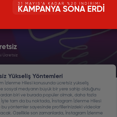
31 MAYIS’A KADAR %20 İNDIRIM!
KAMPANYA SONA ERDI
retsiz
i Ücretsiz
siz Yükseliş Yöntemleri
m İzlenme Hilesi konusunda ücretsiz yükseliş
sosyal medyanın büyük bir yere sahip olduğunu
lardan biri ve burada popüler olmak, daha fazla
ir. İşte tam da bu noktada, İnstagram İzlenme Hilesi
e bu yöntemler sayesinde profillerinizdeki videolar
rtacak. Özellikle son zamanlarda, İnstagram İzlenme