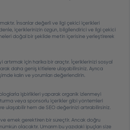
maktır. İnsanlar değerli ve ilgi çekici içerikleri
e, içeriklerinizin özgün, bilgilendirici ve ilgi çekici
leri doğal bir şekilde metin içerisine yerleştirerek
rtırmak için harika bir araçtır. İçeriklerinizi sosyal
ak daha geniş kitlelere ulaşabilirsiniz. Ayrıca
leşimde kalın ve yorumları değerlendirin.
a bloglarla işbirlikleri yaparak organik izlenmeyi
luşturma veya sponsorlu içerikler gibi yöntemleri
e ulaşabilir hem de SEO değerinizi artırabilirsiniz.
 ve emek gerektiren bir süreçtir. Ancak doğru
mümkün olacaktır. Umarım bu yazıdaki ipuçları size