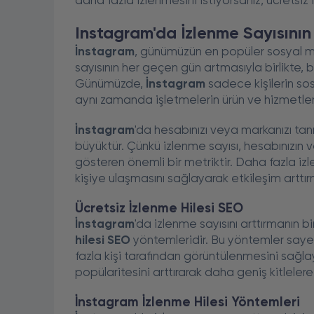
daha fazla izlenmesini istiyorsanız, ücretsiz
Instagram'da İzlenme Sayısını
İnstagram
, günümüzün en popüler sosyal med
sayısının her geçen gün artmasıyla birlikte,
Günümüzde,
İnstagram
sadece kişilerin sosy
aynı zamanda işletmelerin ürün ve hizmetlerini 
İnstagram
'da hesabınızı veya markanızı tan
büyüktür. Çünkü izlenme sayısı, hesabınızın v
gösteren önemli bir metriktir. Daha fazla iz
kişiye ulaşmasını sağlayarak etkileşim arttırm
Ücretsiz İzlenme Hilesi SEO
İnstagram
'da izlenme sayısını arttırmanın bi
hilesi SEO
yöntemleridir. Bu yöntemler sayes
fazla kişi tarafından görüntülenmesini sağlay
popülaritesini arttırarak daha geniş kitleler
İnstagram İzlenme Hilesi Yöntemleri