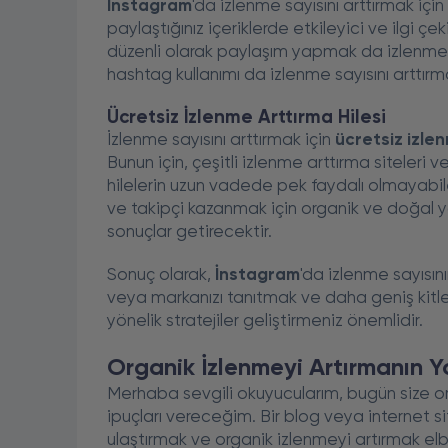
İnstagram
'da izlenme sayısını arttırmak içi
paylaştığınız içeriklerde etkileyici ve ilgi çe
düzenli olarak paylaşım yapmak da izlenme sa
hashtag kullanımı da izlenme sayısını arttırma
Ücretsiz İzlenme Arttırma Hilesi
İzlenme sayısını arttırmak için
ücretsiz izlen
Bunun için, çeşitli izlenme arttırma siteleri
hilelerin uzun vadede pek faydalı olmayabi
ve takipçi kazanmak için organik ve doğal 
sonuçlar getirecektir.
Sonuç olarak,
İnstagram
'da izlenme sayısın
veya markanızı tanıtmak ve daha geniş kitlel
yönelik stratejiler geliştirmeniz önemlidir.
Organik İzlenmeyi Artırmanın Yo
Merhaba sevgili okuyucularım, bugün size or
ipuçları vereceğim. Bir blog veya internet sit
ulaştırmak ve organik izlenmeyi artırmak elb