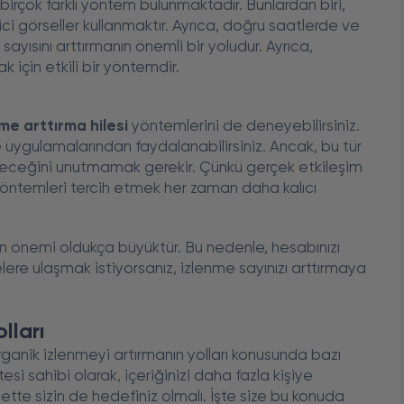
n birçok farklı yöntem bulunmaktadır. Bunlardan biri,
kici görseller kullanmaktır. Ayrıca, doğru saatlerde ve
yısını arttırmanın önemli bir yoludur. Ayrıca,
k için etkili bir yöntemdir.
me arttırma hilesi
yöntemlerini de deneyebilirsiniz.
 ve uygulamalarından faydalanabilirsiniz. Ancak, bu tür
leceğini unutmamak gerekir. Çünkü gerçek etkileşim
yöntemleri tercih etmek her zaman daha kalıcı
ın önemi oldukça büyüktür. Bu nedenle, hesabınızı
ere ulaşmak istiyorsanız, izlenme sayınızı arttırmaya
lları
ganik izlenmeyi artırmanın yolları konusunda bazı
esi sahibi olarak, içeriğinizi daha fazla kişiye
ette sizin de hedefiniz olmalı. İşte size bu konuda