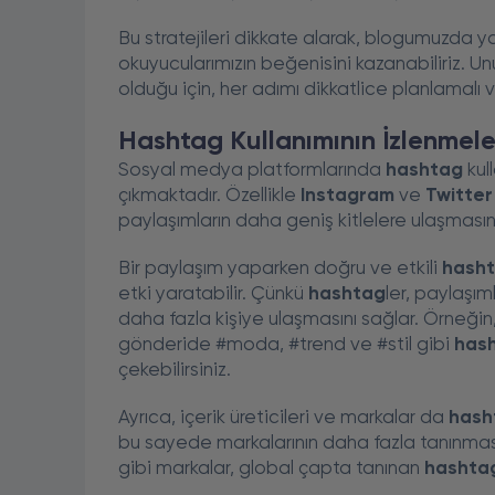
Bu stratejileri dikkate alarak, blogumuzda yayı
okuyucularımızın beğenisini kazanabiliriz. Un
olduğu için, her adımı dikkatlice planlamalı 
Hashtag Kullanımının İzlenmeler
Sosyal medya platformlarında
hashtag
kul
çıkmaktadır. Özellikle
Instagram
ve
Twitter
paylaşımların daha geniş kitlelere ulaşması
Bir paylaşım yaparken doğru ve etkili
hash
etki yaratabilir. Çünkü
hashtag
ler, paylaşım
daha fazla kişiye ulaşmasını sağlar. Örneğin
gönderide #moda, #trend ve #stil gibi
has
çekebilirsiniz.
Ayrıca, içerik üreticileri ve markalar da
hash
bu sayede markalarının daha fazla tanınması
gibi markalar, global çapta tanınan
hashta