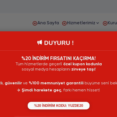
Ana Sayfa
Hizmetlerimiz
Kur
DUYURU !
%20 İNDİRİM FIRSATINI KAÇIRMA!
Tüm hizmetlerde geçerli
özel kupon kodunla
sosyal medya hesaplarını
zirveye taşı!
lı
,
güvenilir
ve
%100 memnuniyet garantili
büyüme seni bekl
✈️
Şimdi harekete geç
, farkı hemen hisset!
%20 İNDİRİM KODU: YUZDE20