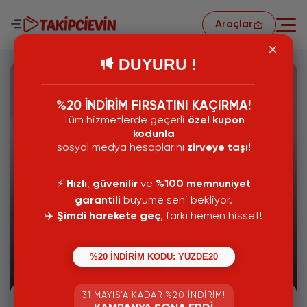
Araçlar
DUYURU !
%20 İNDİRİM FIRSATINI KAÇIRMA!
Tüm hizmetlerde geçerli
özel kupon
kodunla
sosyal medya hesaplarını
zirveye taşı!
⚡️
Hızlı
,
güvenilir
ve
%100 memnuniyet
garantili
büyüme seni bekliyor.
✈️
Şimdi harekete geç
, farkı hemen hisset!
18 Temmuz 2024
İnstagram Hikaye Paylaşamıyorum
%20 İNDİRİM KODU: YUZDE20
2021
31 MAYIS’A KADAR %20 İNDIRIM!