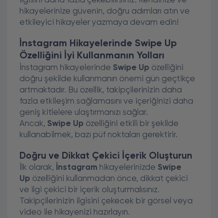
ilgisini daha fazla çekebilirsiniz. Kendinize ve
hikayelerinize güvenin, doğru adımları atın ve
etkileyici hikayeler yazmaya devam edin!
İnstagram Hikayelerinde Swipe Up
Özelliğini İyi Kullanmanın Yolları
İnstagram hikayelerinde
Swipe Up
özelliğini
doğru şekilde kullanmanın önemi gün geçtikçe
artmaktadır. Bu özellik, takipçilerinizin daha
fazla etkileşim sağlamasını ve içeriğinizi daha
geniş kitlelere ulaştırmanızı sağlar.
Ancak,
Swipe Up
özelliğini etkili bir şekilde
kullanabilmek, bazı püf noktaları gerektirir.
Doğru ve Dikkat Çekici İçerik Oluşturun
İlk olarak,
İnstagram
hikayelerinizde
Swipe
Up
özelliğini kullanmadan önce, dikkat çekici
ve ilgi çekici bir içerik oluşturmalısınız.
Takipçilerinizin ilgisini çekecek bir görsel veya
video ile hikayenizi hazırlayın.