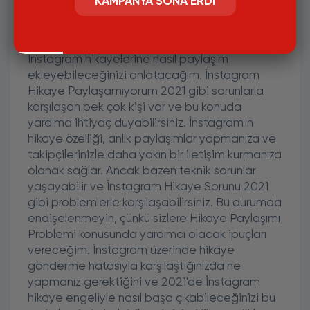
KAMPANYA SONA ERDI
2021'de İnstagram Hikayelerine
Nasıl Paylaşım Eklenir?
Merhaba arkadaşlar, bugün sizlere 2021'de
İnstagram hikayelerine nasıl paylaşım
ekleyebileceğinizi anlatacağım. İnstagram
Hikaye Paylaşamıyorum 2021 gibi sorunlarla
karşılaşan pek çok kişi var ve bu konuda
yardıma ihtiyaç duyabilirsiniz. İnstagram'ın
hikaye özelliği, anlık paylaşımlar yapmanıza ve
takipçilerinizle daha yakın bir iletişim kurmanıza
olanak sağlar. Ancak bazen teknik sorunlar
yaşayabilir ve İnstagram Hikaye Sorunu 2021
gibi problemlerle karşılaşabilirsiniz. Bu durumda
endişelenmeyin, çünkü sizlere Hikaye Paylaşımı
Problemi konusunda yardımcı olacak ipuçları
vereceğim. İnstagram üzerinde hikaye
gönderme hatasıyla karşılaştığınızda ne
yapmanız gerektiğini ve 2021'de İnstagram
hikaye engeliyle nasıl başa çıkabileceğinizi bu