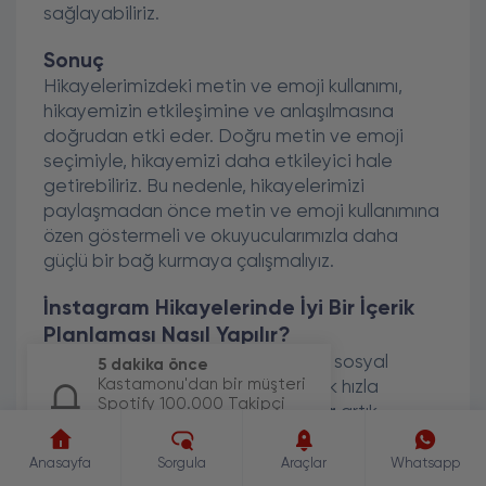
sağlayabiliriz.
Sonuç
Hikayelerimizdeki metin ve emoji kullanımı,
hikayemizin etkileşimine ve anlaşılmasına
doğrudan etki eder. Doğru metin ve emoji
seçimiyle, hikayemizi daha etkileyici hale
getirebiliriz. Bu nedenle, hikayelerimizi
paylaşmadan önce metin ve emoji kullanımına
özen göstermeli ve okuyucularımızla daha
güçlü bir bağ kurmaya çalışmalıyız.
İnstagram Hikayelerinde İyi Bir İçerik
Planlaması Nasıl Yapılır?
İnstagram, günümüzün en popüler sosyal
5 dakika önce
Kastamonu'dan bir müşteri
medya platformlarından biri olarak hızla
Spotify 100.000 Takipçi
yayılmaya devam ediyor.
İnsanlar
artık
paketi için sipariş
sadece fotoğraf paylaşmakla kalmıyor, aynı
oluşturdu.
zamanda hikayeler aracılığıyla da günlük
Anasayfa
Sorgula
Araçlar
Whatsapp