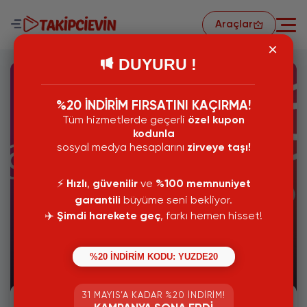
Araçlar
DUYURU !
%20 İNDİRİM FIRSATINI KAÇIRMA!
Tüm hizmetlerde geçerli
özel kupon
kodunla
sosyal medya hesaplarını
zirveye taşı!
⚡️
Hızlı
,
güvenilir
ve
%100 memnuniyet
garantili
büyüme seni bekliyor.
✈️
Şimdi harekete geç
, farkı hemen hisset!
06 Aralık 2024
%20 İNDİRİM KODU: YUZDE20
Instagram Fake Hesap Bulma (2024)
31 MAYIS’A KADAR %20 İNDIRIM!