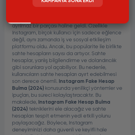
KAMPANYA SONA ERDI
2024 Yılında Instagram'da Sahte
Hesapları Bulmanın 7 Yolu
Günümüzde sosyal medya, hayatımızın
ayrılmaz bir parçası haline geldi. Özellikle
Instagram, birçok kullanıcı için sadece eğlence
değil, aynı zamanda iş ve sosyal etkileşim
platformu oldu. Ancak, bu popülarite ile birlikte
sahte hesapların sayısı da artıyor. Sahte
hesaplar, yanlış bilgilendirme ve dolandırıcılık
gibi sorunlara yol açabiliyor. Bu nedenle,
kullanıcıların sahte hesapları ayırt edebilmesi
son derece önemli.
Instagram Fake Hesap
Bulma (2024)
konusunda yenilikçi yöntemler ve
ipuçları, bu süreci kolaylaştıracaktır. Bu
makalede,
Instagram Fake Hesap Bulma
(2024)
tekniklerini ele alacağız ve sahte
hesapları tespit etmenin yedi etkili yolunu
paylaşacağız. Böylece, Instagram
deneyiminizi daha güvenli ve keyifli hale