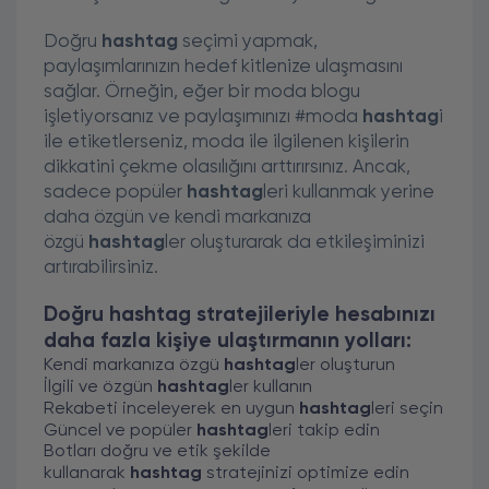
Doğru
hashtag
seçimi yapmak,
paylaşımlarınızın hedef kitlenize ulaşmasını
sağlar. Örneğin, eğer bir moda blogu
işletiyorsanız ve paylaşımınızı #moda
hashtag
i
ile etiketlerseniz, moda ile ilgilenen kişilerin
dikkatini çekme olasılığını arttırırsınız. Ancak,
sadece popüler
hashtag
leri kullanmak yerine
daha özgün ve kendi markanıza
özgü
hashtag
ler oluşturarak da etkileşiminizi
artırabilirsiniz.
Doğru
hashtag
stratejileriyle hesabınızı
daha fazla kişiye ulaştırmanın yolları:
Kendi markanıza özgü
hashtag
ler oluşturun
İlgili ve özgün
hashtag
ler kullanın
Rekabeti inceleyerek en uygun
hashtag
leri seçin
Güncel ve popüler
hashtag
leri takip edin
Botları doğru ve etik şekilde
kullanarak
hashtag
stratejinizi optimize edin