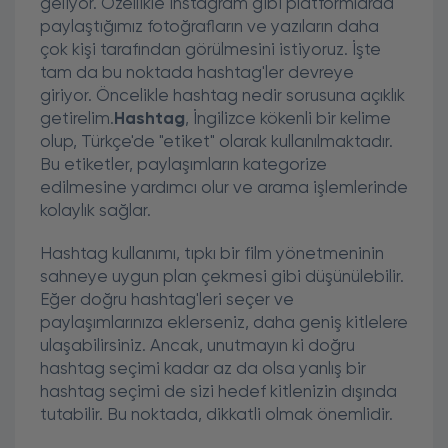
geliyor. Özellikle İnstagram gibi platformlarda
paylaştığımız fotoğrafların ve yazıların daha
çok kişi tarafından görülmesini istiyoruz. İşte
tam da bu noktada hashtag'ler devreye
giriyor. Öncelikle hashtag nedir sorusuna açıklık
getirelim.
Hashtag
, İngilizce kökenli bir kelime
olup, Türkçe'de "etiket" olarak kullanılmaktadır.
Bu etiketler, paylaşımların kategorize
edilmesine yardımcı olur ve arama işlemlerinde
kolaylık sağlar.
Hashtag kullanımı, tıpkı bir film yönetmeninin
sahneye uygun plan çekmesi gibi düşünülebilir.
Eğer doğru hashtag'leri seçer ve
paylaşımlarınıza eklerseniz, daha geniş kitlelere
ulaşabilirsiniz. Ancak, unutmayın ki doğru
hashtag seçimi kadar az da olsa yanlış bir
hashtag seçimi de sizi hedef kitlenizin dışında
tutabilir. Bu noktada, dikkatli olmak önemlidir.