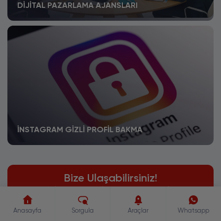
DIJITAL PAZARLAMA AJANSLARI
İNSTAGRAM GIZLI PROFIL BAKMA
Bize Ulaşabilirsiniz!
Aktif iletişim adreslerimizden bize kolayca
ulaşabilirsiniz
Anasayfa
Sorgula
Araçlar
Whatsapp