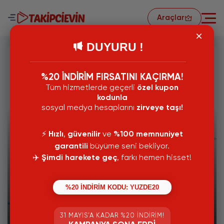
Araçlar
DUYURU !
%20 İNDİRİM FIRSATINI KAÇIRMA!
Tüm hizmetlerde geçerli
özel kupon
kodunla
sosyal medya hesaplarını
zirveye taşı!
⚡️
Hızlı
,
güvenilir
ve
%100 memnuniyet
garantili
büyüme seni bekliyor.
✈️
Şimdi harekete geç
, farkı hemen hisset!
%20 İNDİRİM KODU: YUZDE20
18 Temmuz 2024
31 MAYIS’A KADAR %20 İNDIRIM!
İnstagram Beğeni Yapma