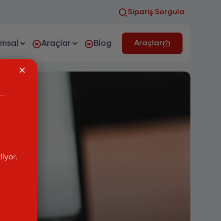
Sipariş Sorgula
umsal
Araçlar
Blog
Araçlar
iyor.