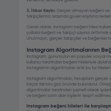
verileriniz tehlikeye girebilir.
3. İtibar Kaybı:
Gerçek olmayan beğeni ve ta
takipçileriniz arasında güven kaybına neden o
Genel olarak, Instagram beğeni hilesi kullan
yollarla beğeni ve takipçi sayınızı arttırmak 
Unutmayın, gerçek takipçiler ve beğeniler 
Instagram Algoritmalarının Beğen
Instagram, günümüzün en popüler sosyal medy
kullanıcı tarafından beğeni hileleriyle doland
Instagram'ın algoritmaları artık bu tür hileler
Instagram algoritmaları, hesapların gerçek v
birçok faktörü göz önünde bulundurur. Örneğ
algoritmalar tarafından şüpheli olarak işare
ve beğeni satın alan kişilerin tespit edilmes
Instagram beğeni hileleri ile karşıla