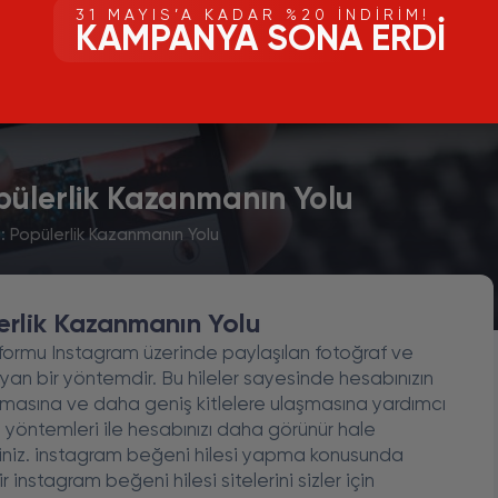
31 MAYIS’A KADAR %20 İNDIRIM!
KAMPANYA SONA ERDI
opülerlik Kazanmanın Yolu
: Popülerlik Kazanmanın Yolu
erlik Kazanmanın Yolu
formu Instagram üzerinde paylaşılan fotoğraf ve
yan bir yöntemdir. Bu hileler sayesinde hesabınızın
nmasına ve daha geniş kitlelere ulaşmasına yardımcı
si yöntemleri ile hesabınızı daha görünür hale
rsiniz. instagram beğeni hilesi yapma konusunda
instagram beğeni hilesi sitelerini sizler için