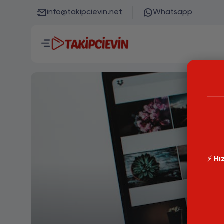
info@takipcievin.net
Whatsapp
⚡️
Hız