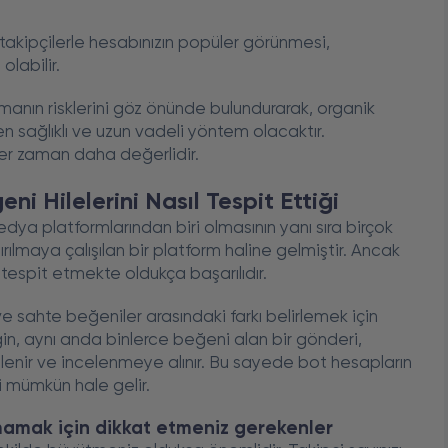
kipçilerle hesabınızın popüler görünmesi,
labilir.
manın risklerini göz önünde bulundurarak, organik
en sağlıklı ve uzun vadeli yöntem olacaktır.
her zaman daha değerlidir.
i Hilelerini Nasıl Tespit Ettiği
a platformlarından biri olmasının yanı sıra birçok
ırılmaya çalışılan bir platform haline gelmiştir. Ancak
i tespit etmekte oldukça başarılıdır.
e sahte beğeniler arasındaki farkı belirlemek için
in, aynı anda binlerce beğeni alan bir gönderi,
tlenir ve incelenmeye alınır. Bu sayede bot hesapların
i mümkün hale gelir.
şmamak için dikkat etmeniz gerekenler