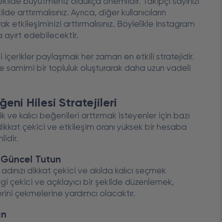
şekilde büyütmeniz oldukça önemlidir. Takipçi sayınızı
de arttırmalısınız. Ayrıca, diğer kullanıcıların
k etkileşiminizi arttırmalısınız. Böylelikle Instagram
 ayırt edebilecektir.
i içerikler paylaşmak her zaman en etkili stratejidir.
e samimi bir topluluk oluşturarak daha uzun vadeli
eni Hilesi Stratejileri
ik ve kalıcı beğenileri arttırmak isteyenler için bazı
ikkat çekici ve etkileşim oranı yüksek bir hesaba
idir.
de Güncel Tutun
cı adınızı dikkat çekici ve akılda kalıcı seçmek
ilgi çekici ve açıklayıcı bir şekilde düzenlemek,
lerini çekmelerine yardımcı olacaktır.
ın