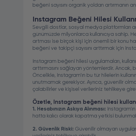
beğeni sayısını organik yoldan artırmanın ana
Instagram Beğeni Hilesi Kullan
Sevgili dostlar, sosyal medya platformları a
günümüzde milyonlarca kullanıcıya sahip. Her
artması ise birçok kişi için önemli bir konu h
beğeni ve takipçi sayısını arttırmak için Ins
Instagram beğeni hilesi uygulamaları, kullanıc
arttırmasını sağlayan yöntemlerdir. Ancak, bu t
Öncelikle, Instagram’ın bu tür hilelerin kulla
unutmamak gerekiyor. Ayrıca, güvenilir olmay
çalabilirler ve kişisel verileriniz tehlikeye gireb
Özetle, Instagram beğeni hilesi kullan
1. Hesabınızın Askıya Alınması:
Instagram'ın 
hatta kalıcı olarak kapatma yetkisi bulunmak
2. Güvenlik Riski:
Güvenilir olmayan uygulamala