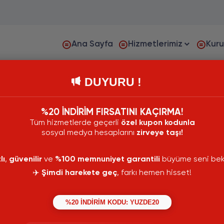
Ana Sayfa
Hizmetlerimiz
Kur
DUYURU !
%20 İNDİRİM FIRSATINI KAÇIRMA!
Tüm hizmetlerde geçerli
özel kupon kodunla
sosyal medya hesaplarını
zirveye taşı!
lı
,
güvenilir
ve
%100 memnuniyet garantili
büyüme seni bekl
✈️
Şimdi harekete geç
, farkı hemen hisset!
%20 İNDİRİM KODU: YUZDE20