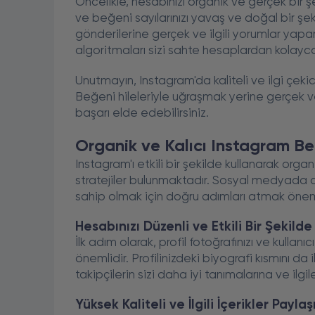
Öncelikle, hesabınızı organik ve gerçek bir 
ve beğeni sayılarınızı yavaş ve doğal bir şekil
gönderilerine gerçek ve ilgili yorumlar yapara
algoritmaları sizi sahte hesaplardan kolayca
Unutmayın, Instagram'da kaliteli ve ilgi çekic
Beğeni hileleriyle uğraşmak yerine gerçek v
başarı elde edebilirsiniz.
Organik ve Kalıcı Instagram Beğ
Instagram'ı etkili bir şekilde kullanarak organ
stratejiler bulunmaktadır. Sosyal medyada d
sahip olmak için doğru adımları atmak öneml
Hesabınızı Düzenli ve Etkili Bir Şekil
İlk adım olarak, profil fotoğrafınızı ve kullanı
önemlidir. Profilinizdeki biyografi kısmını da 
takipçilerin sizi daha iyi tanımalarına ve ilgi
Yüksek Kaliteli ve İlgili İçerikler Paylaş