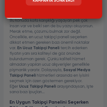
KAMPANYA SONA ERDI
En Ucuz Takipçi Paneli Seçimi
Nasıl Yapılmalı?
En Ucuz Takipçi Paneli Seçimi Nasıl Yapılmalı?
Bu konuda kafa karışıklığı yaşayan pek çok
insan var ve belki sen de bu yazıyı okuyorsun.
Merak etme, çözümü bulmak zor değil.
Öncelikle, en ucuz takipçi paneli seçerken
dikkat etmen gereken bazı önemli noktalar
var.
En Ucuz Takipçi Paneli
tercih ederken
fiyatın yanı sıra kaliteyi de göz önünde
bulundurman gerek. Çünkü kaliteli hizmet
almadan yapılan ucuz alışverişler genellikle
pişmanlık yaratır. Dolayısıyla,
Sosyal Medya
Takipçi Paneli
hizmetleri arasında en iyisini
seçmek için özen göstermen gerekiyor.
Eğer
Ucuz Takipçi Paneli
arayışındaysan, işte
sana bazı ipuçları...
En Uygun Takipçi Panelini Seçerken