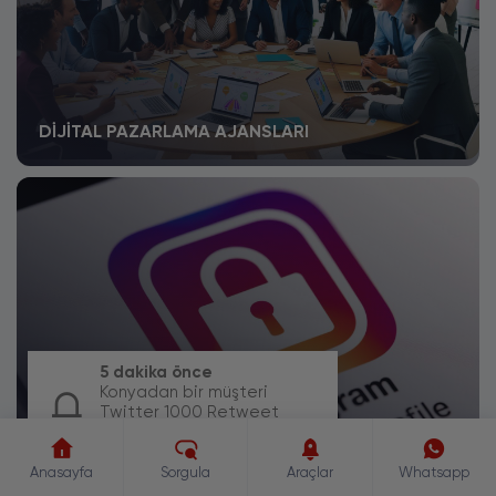
DIJITAL PAZARLAMA AJANSLARI
5 dakika önce
Konyadan bir müşteri
İNSTAGRAM GIZLI PROFIL BAKMA
Twitter 1000 Retweet
paketi için sipariş
oluşturdu.
Anasayfa
Sorgula
Araçlar
Whatsapp