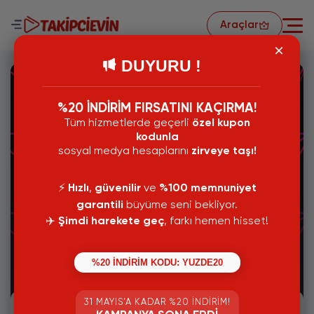
Araçlar
DUYURU !
%20 İNDİRİM FIRSATINI KAÇIRMA!
Tüm hizmetlerde geçerli
özel kupon
kodunla
sosyal medya hesaplarını
zirveye taşı!
⚡️
Hızlı
,
güvenilir
ve
%100 memnuniyet
garantili
büyüme seni bekliyor.
✈️
Şimdi harekete geç
, farkı hemen hisset!
11 Temmuz 2024
%20 İNDİRİM KODU: YUZDE20
En Ucuz Takipçi Paneli
31 MAYIS’A KADAR %20 İNDIRIM!