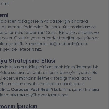
elim!
emi
 birden fazla görselin ya da içeriğin bir araya
i bir formatı ifade eder. Bu içerik türü, markaların ve
rece önemlidir. Neden mi? Çünkü takipçiler, dinamik ve
ker. Özellikle yaratıcı içerik stratejileri geliştirenler
ldukça kritik. Bu nedenle, doğru kullanıldığında
r şekilde iletebilirsiniz.
a Stratejisine Etkisi
nda kullanıcı etkileşimini artırmak için mükemmel bir
video sunarak dinamik bir içerik deneyimi yaratır. Bu
şgul eder ve markanın iletmek istediği mesajı daha
r?
sorusunun cevabı, markaların dikkat çekici
llikle,
Carousel Post Nedir?
kullanımı, içerik stratejisi
ikler markalara büyük avantalar sunar.
rmanın İpuçları