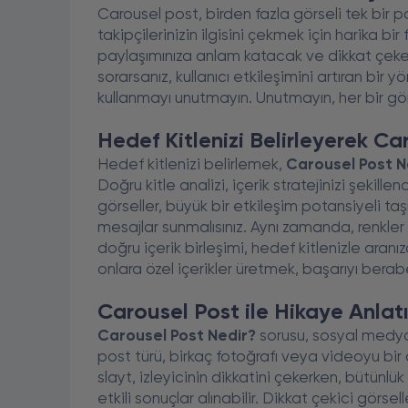
Carousel post, birden fazla görseli tek bir 
takipçilerinizin ilgisini çekmek için harika bir 
paylaşımınıza anlam katacak ve dikkat çeke
sorarsanız, kullanıcı etkileşimini artıran bir y
kullanmayı unutmayın. Unutmayın, her bir görs
Hedef Kitlenizi Belirleyerek Ca
Hedef kitlenizi belirlemek,
Carousel Post N
Doğru kitle analizi, içerik stratejinizi şekillen
görseller, büyük bir etkileşim potansiyeli taşı
mesajlar sunmalısınız. Aynı zamanda, renkler
doğru içerik birleşimi, hedef kitlenizle aranız
onlara özel içerikler üretmek, başarıyı berabe
Carousel Post ile Hikaye Anlat
Carousel Post Nedir?
sorusu, sosyal medya k
post türü, birkaç fotoğrafı veya videoyu bir 
slayt, izleyicinin dikkatini çekerken, bütünlük
etkili sonuçlar alınabilir. Dikkat çekici görselle