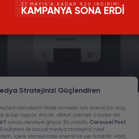
31 MAYIS’A KADAR %20 İNDIRIM!
KAMPANYA SONA ERDI
edya Stratejinizi Güçlendiren
lerin kendilerini ifade etmeleri için önemli bir araç
lerle dolup taşıyor. Ancak, dikkat çekmek o kadar da
ir?
sorusu devreye giriyor. Bu yazıda,
Carousel Post
i kullanımı ile sosyal medya stratejinizi nasıl
m, içerik stratejinizde önemli bir yer tutabilir. Hadi,