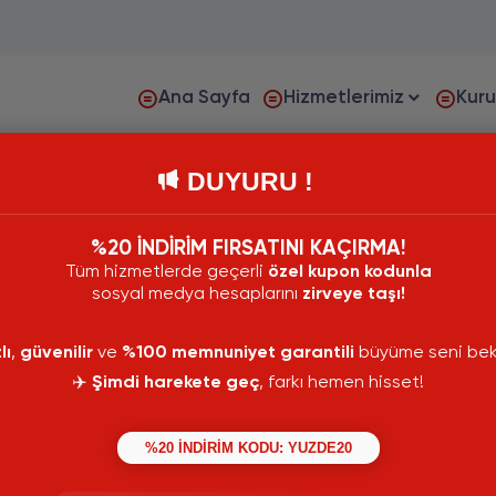
Ana Sayfa
Hizmetlerimiz
Kur
DUYURU !
%20 İNDİRİM FIRSATINI KAÇIRMA!
Tüm hizmetlerde geçerli
özel kupon kodunla
sosyal medya hesaplarını
zirveye taşı!
lı
,
güvenilir
ve
%100 memnuniyet garantili
büyüme seni bekl
✈️
Şimdi harekete geç
, farkı hemen hisset!
%20 İNDİRİM KODU: YUZDE20