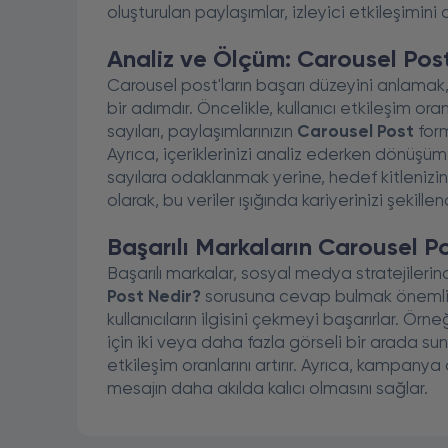
oluşturulan paylaşımlar, izleyici etkileşimini 
Analiz ve Ölçüm: Carousel Pos
Carousel post'ların başarı düzeyini anlamak, 
bir adımdır. Öncelikle, kullanıcı etkileşim o
sayıları, paylaşımlarınızın
Carousel Post
form
Ayrıca, içeriklerinizi analiz ederken dönüşü
sayılara odaklanmak yerine, hedef kitlenizin
olarak, bu veriler ışığında kariyerinizi şekillen
Başarılı Markaların Carousel P
Başarılı markalar, sosyal medya stratejilerind
Post Nedir?
sorusuna cevap bulmak önemlidir.
kullanıcıların ilgisini çekmeyi başarırlar. Ör
için iki veya daha fazla görseli bir arada sun
etkileşim oranlarını artırır. Ayrıca, kampanya
mesajın daha akılda kalıcı olmasını sağlar.