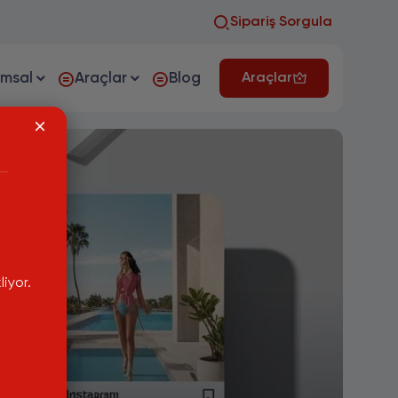
Sipariş Sorgula
umsal
Araçlar
Blog
Araçlar
iyor.