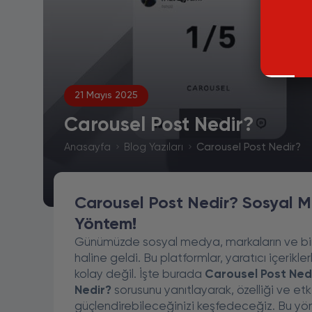
21 Mayıs 2025
Carousel Post Nedir?
Anasayfa
Blog Yazıları
Carousel Post Nedir?
Carousel Post Nedir? Sosyal M
Yöntem!
Günümüzde sosyal medya, markaların ve birey
haline geldi. Bu platformlar, yaratıcı içerik
kolay değil. İşte burada
Carousel Post Ned
Nedir?
sorusunu yanıtlayarak, özelliği ve etkil
güçlendirebileceğinizi keşfedeceğiz. Bu yönte