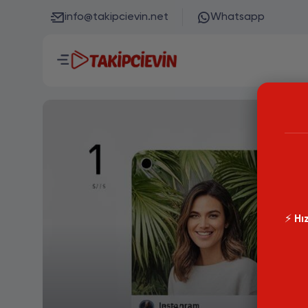
info@takipcievin.net
Whatsapp
⚡️
Hız