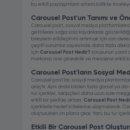
bu etkili paylaşımların sırlarını birlikte inceley
Carousel Post'un Tanımı ve Ön
Carousel post, sosyal medya platformlarında
getirilerek sağa sola kaydırılarak gösterildiğ
bireylerin etkileşimini artırmak için son de
çeşitli sunumlar sayesinde daha fazla dikkat çe
için
Carousel Post Nedir?
sorusunun yanıtı o
markanızı öne çıkarabilir ve mesajınızı etkili bi
Carousel Post'ların Sosyal Medy
Carousel post'lar, sosyal medya platformları
araçtır. Aynı anda birden fazla görsel ya da 
tür içerikler, takipçileri daha uzun süre me
etkili bir şekilde aktarır.
Carousel Post Nedi
içeriklerle hedef kitlelerine ulaşmalarıdır. Öze
oluştururken ön plana çıkar. Yani, bu tür içer
Etkili Bir Carousel Post Oluştu