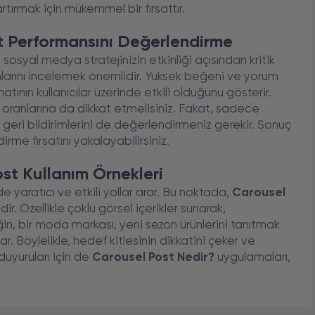
artırmak için mükemmel bir fırsattır.
t Performansını Değerlendirme
sosyal medya stratejinizin etkinliği açısından kritik
ranlarını incelemek önemlidir. Yüksek beğeni ve yorum
atının kullanıcılar üzerinde etkili olduğunu gösterir.
m oranlarına da dikkat etmelisiniz. Fakat, sadece
 geri bildirimlerini de değerlendirmeniz gerekir. Sonuç
dirme fırsatını yakalayabilirsiniz.
ost Kullanım Örnekleri
e yaratıcı ve etkili yollar arar. Bu noktada,
Carousel
 Özellikle çoklu görsel içerikler sunarak,
neğin, bir moda markası, yeni sezon ürünlerini tanıtmak
ar. Böylelikle, hedef kitlesinin dikkatini çeker ve
 duyuruları için de
Carousel Post Nedir?
uygulamaları,