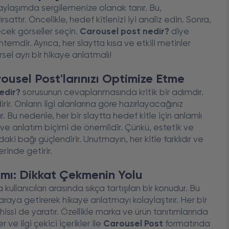
paylaşımda sergilemenize olanak tanır. Bu,
fırsattır. Öncelikle, hedef kitlenizi iyi analiz edin. Sonra,
cek görseller seçin.
Carousel post nedir?
diye
öntemdir. Ayrıca, her slaytta kısa ve etkili metinler
el ayrı bir hikaye anlatmalı!
rousel Post'larınızı Optimize Etme
edir?
sorusunun cevaplanmasında kritik bir adımdır.
dirir. Onların ilgi alanlarına göre hazırlayacağınız
r. Bu nedenle, her bir slaytta hedef kitle için anlamlı
 ve anlatım biçimi de önemlidir. Çünkü, estetik ve
daki bağı güçlendirir. Unutmayın, her kitle farklıdır ve
rinde getirir.
ımı: Dikkat Çekmenin Yolu
ullanıcıları arasında sıkça tartışılan bir konudur. Bu
araya getirerek hikaye anlatmayı kolaylaştırır. Her bir
 hissi de yaratır. Özellikle marka ve ürün tanıtımlarında
r ve ilgi çekici içerikler ile
Carousel Post
formatında