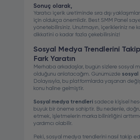
Sonuç olarak,
Yaratıcı içerik üretiminde sıra dışı yaklaşı
için oldukça önemlidir. Best SMM Panel sayes
yönetebilirsiniz. Unutmayın, içerikleriniz ne k
dikkatini o kadar fazla çekebilirsiniz!
Sosyal Medya Trendlerini Taki
Fark Yaratın
Merhaba arkadaşlar, bugün sizlere sosyal m
olduğunu anlatacağım. Günümüzde
sosyal
Dolayısıyla, bu platformlarda yaşanan değiş
konu haline gelmiştir.
Sosyal medya trendleri
sadece kişisel hesap
büyük bir öneme sahiptir. Bu nedenle, doğru 
etmek, işletmelerin marka bilinirliğini arttı
yardımcı olabilir.
Peki, sosyal medya trendlerini nasıl takip e