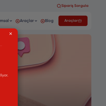
Sipariş Sorgula
umsal
Araçlar
Blog
Araçlar
iyor.