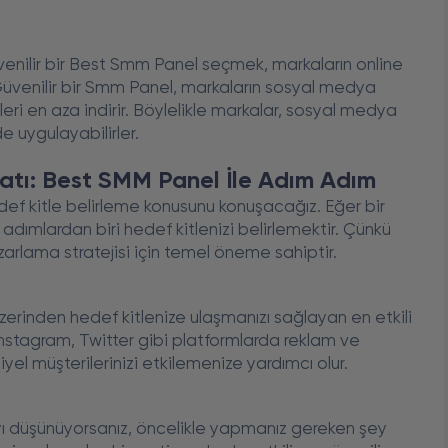
venilir bir Best Smm Panel seçmek, markaların online
. Güvenilir bir Smm Panel, markaların sosyal medya
eri en aza indirir. Böylelikle markalar, sosyal medya
e uygulayabilirler.
anatı: Best SMM Panel İle Adım Adım
def kitle belirleme konusunu konuşacağız. Eğer bir
dımlardan biri hedef kitlenizi belirlemektir. Çünkü
zarlama stratejisi için temel öneme sahiptir.
rinden hedef kitlenize ulaşmanızı sağlayan en etkili
Instagram, Twitter gibi platformlarda reklam ve
yel müşterilerinizi etkilemenize yardımcı olur.
ı düşünüyorsanız, öncelikle yapmanız gereken şey