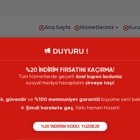
Ana Sayfa
Hizmetlerimiz
Kur
DUYURU !
%20 İNDİRİM FIRSATINI KAÇIRMA!
Tüm hizmetlerde geçerli
özel kupon kodunla
sosyal medya hesaplarını
zirveye taşı!
lı
,
güvenilir
ve
%100 memnuniyet garantili
büyüme seni bekl
✈️
Şimdi harekete geç
, farkı hemen hisset!
%20 İNDİRİM KODU: YUZDE20