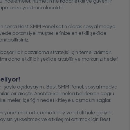
incelemeler, hizmetin ne kadar etkili ve güvenilir
apmanıza yardımcı olacaktır.
kten sonra Best SMM Panel satın alarak sosyal medya
yede potansiyel müşterilerinize en etkili şekilde
nıtabilirsiniz.
aşarılı bir pazarlama stratejisi için temel adımdır.
ı daha etkili bir şekilde atabilir ve markanızı hedef
eliyor!
, şöyle açıklayayım. Best SMM Panel, sosyal medya
ılan bir araçtır. Anahtar kelimeleri belirlerken doğru
limeler, içeriğin hedef kitleye ulaşmasını sağlar.
 yönetmek artık daha kolay ve etkili hale geliyor.
ayısını yükseltmek ve etkileşimi artırmak için Best