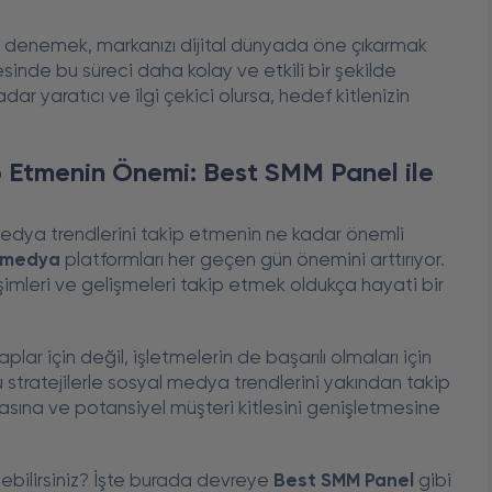
mlar denemek, markanızı dijital dünyada öne çıkarmak
inde bu süreci daha kolay ve etkili bir şekilde
adar yaratıcı ve ilgi çekici olursa, hedef kitlenizin
p Etmenin Önemi: Best SMM Panel ile
edya trendlerini takip etmenin ne kadar önemli
 medya
platformları her geçen gün önemini arttırıyor.
imleri ve gelişmeleri takip etmek oldukça hayati bir
lar için değil, işletmelerin de başarılı olmaları için
stratejilerle sosyal medya trendlerini yakından takip
rmasına ve potansiyel müşteri kitlesini genişletmesine
debilirsiniz? İşte burada devreye
Best SMM Panel
gibi