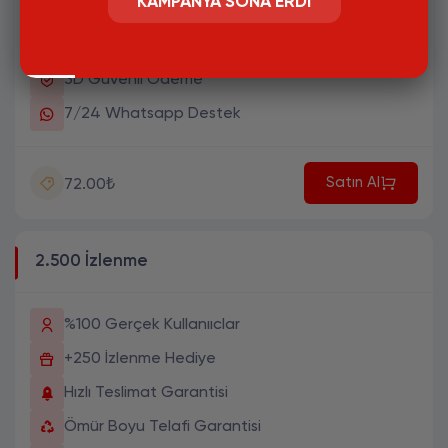
KAMPANYA SONA ERDI
Hızlı Teslimat Garantisi
Ömür Boyu Telafi Garantisi
3D Güvenli Ödeme
7/24 Whatsapp Destek
Satın Al
72.00₺
2.500 İzlenme
%100 Gerçek Kullanııclar
+250 İzlenme Hediye
Hızlı Teslimat Garantisi
Ömür Boyu Telafi Garantisi