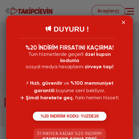
Araçlar
DUYURU !
%20 İNDİRİM FIRSATINI KAÇIRMA!
Tüm hizmetlerde geçerli
özel kupon
Youtube İzlenme Satın Al
kodunla
sosyal medya hesaplarını
zirveye taşı!
Türkiye'nin En Güvenilir Tercihi Takipcievin.com'dan
Youtube izlenme satın Al! %100 Bot izlenme Satın Alma
fırsatını kaçırmayın!
⚡️
Hızlı
,
güvenilir
ve
%100 memnuniyet
garantili
büyüme seni bekliyor.
✈️
Şimdi harekete geç
, farkı hemen hisset!
1.000 İzlenme
%20 İNDİRİM KODU: YUZDE20
%100 Gerçek Kullanııclar
+100 İzlenme Hediye
31 MAYIS’A KADAR %20 İNDIRIM!