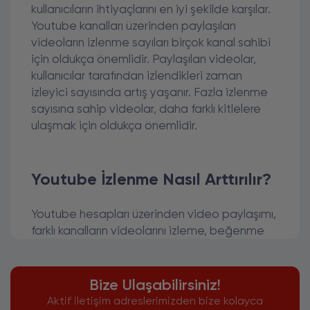
kullanıcıların ihtiyaçlarını en iyi şekilde karşılar.
Youtube kanalları üzerinden paylaşılan
videoların izlenme sayıları birçok kanal sahibi
için oldukça önemlidir. Paylaşılan videolar,
kullanıcılar tarafından izlendikleri zaman
izleyici sayısında artış yaşanır. Fazla izlenme
sayısına sahip videolar, daha farklı kitlelere
ulaşmak için oldukça önemlidir.
Youtube İzlenme Nasıl Arttırılır?
Youtube hesapları üzerinden video paylaşımı,
farklı kanalların videolarını izleme, beğenme
ve yorum yapma gibi etkileşimlere imkan
sunar. İzlenme sayısının artması, videoların
daha ilgi çekici bir hale gelmesini sağlar.
Bize Ulaşabilirsiniz!
Binlerce farklı video içeriği sunan platform
Aktif iletişim adreslerimizden bize kolayca