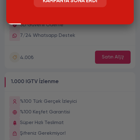
KAMPANYA SONA ERDI
Süper Hızlı Teslimat
Şifreniz Gerekmiyor!
3D Güvenli Ödeme
7/24 Whatsapp Destek
Satın Al
4.00₺
1.000 IGTV İzlenme
%100 Türk Gerçek İzleyici
%100 Keşfet Garantisi
Süper Hızlı Teslimat
Şifreniz Gerekmiyor!