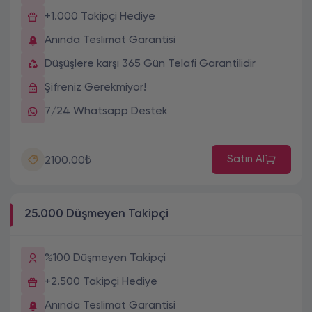
+1.000 Takipçi Hediye
Anında Teslimat Garantisi
Düşüşlere karşı 365 Gün Telafi Garantilidir
Şifreniz Gerekmiyor!
7/24 Whatsapp Destek
Satın Al
2100.00₺
25.000 Düşmeyen Takipçi
%100 Düşmeyen Takipçi
+2.500 Takipçi Hediye
Anında Teslimat Garantisi