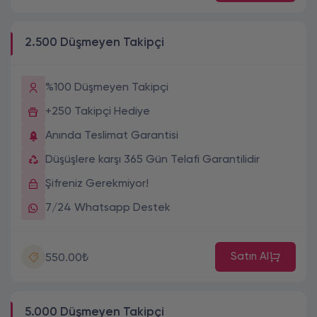
2.500 Düşmeyen Takipçi
%100 Düşmeyen Takipçi
+250 Takipçi Hediye
Anında Teslimat Garantisi
Düşüşlere karşı 365 Gün Telafi Garantilidir
Şifreniz Gerekmiyor!
7/24 Whatsapp Destek
Satın Al
550.00₺
5.000 Düşmeyen Takipçi