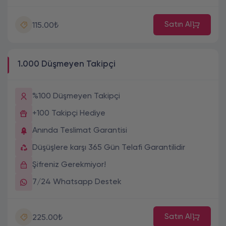
Satın Al
115.00₺
1.000 Düşmeyen Takipçi
%100 Düşmeyen Takipçi
+100 Takipçi Hediye
Anında Teslimat Garantisi
Düşüşlere karşı 365 Gün Telafi Garantilidir
Şifreniz Gerekmiyor!
7/24 Whatsapp Destek
Satın Al
225.00₺