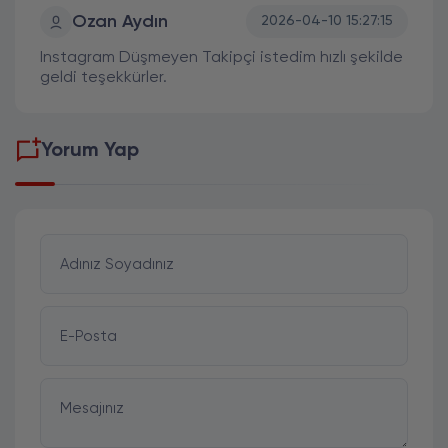
Ozan Aydın
2026-04-10 15:27:15
Instagram Düşmeyen Takipçi istedim hızlı şekilde
geldi teşekkürler.
Yorum Yap
Adınız Soyadınız
E-Posta
Mesajınız