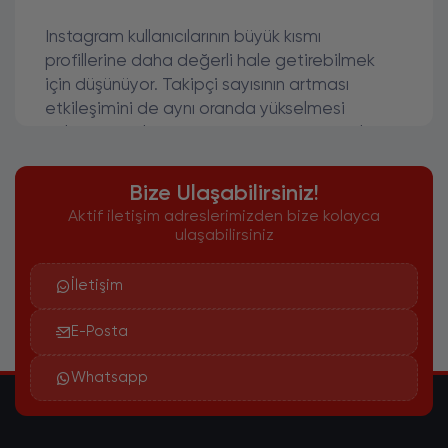
Instagram kullanıcılarının büyük kısmı
profillerine daha değerli hale getirebilmek
için düşünüyor. Takipçi sayısının artması
etkileşimini de aynı oranda yükselmesi
anlamına gelecektir. Buna benzer durumların
ortaya çıkmasını kullanıcılar bir hayli fazla
önemsemektedir. Bu bağlamda uzun süre
Bize Ulaşabilirsiniz!
takipçi sayısı arttırmak ile uğraşmak ciddi bir
Aktif iletişim adreslerimizden bize kolayca
zaman kaybı ve emek olacaktır. Bunun için
ulaşabilirsiniz
sizler sitemiz üzerinden en hızlı şekilde
Instagram takipçi satın al
ve düşmeyen ya
İletişim
da belirli bir süre telafi seçeneği olan takipçi
hizmetlerimizden anlık olarak
E-Posta
faydalanabilirsiniz.
Whatsapp
Sunmuş olduğumuz paketlerin tamamını
güvenilir olduğunu ve garantili paketler