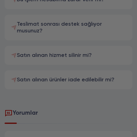
Teslimat sonrası destek sağlıyor
musunuz?
Satın alınan hizmet silinir mi?
Satın alınan ürünler iade edilebilir mi?
Yorumlar