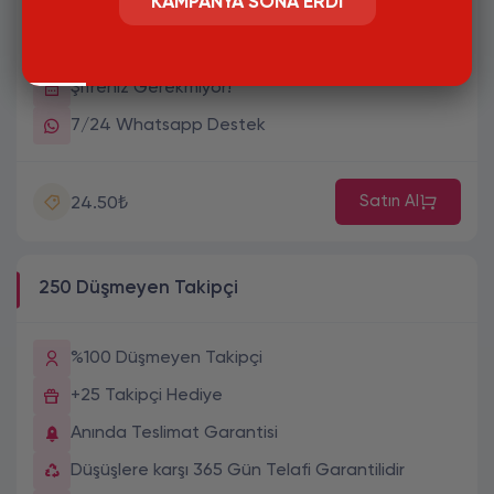
KAMPANYA SONA ERDI
Anında Teslimat Garantisi
Düşüşlere karşı 365 Gün Telafi Garantilidir
Şifreniz Gerekmiyor!
7/24 Whatsapp Destek
Satın Al
24.50₺
250 Düşmeyen Takipçi
%100 Düşmeyen Takipçi
+25 Takipçi Hediye
Anında Teslimat Garantisi
Düşüşlere karşı 365 Gün Telafi Garantilidir