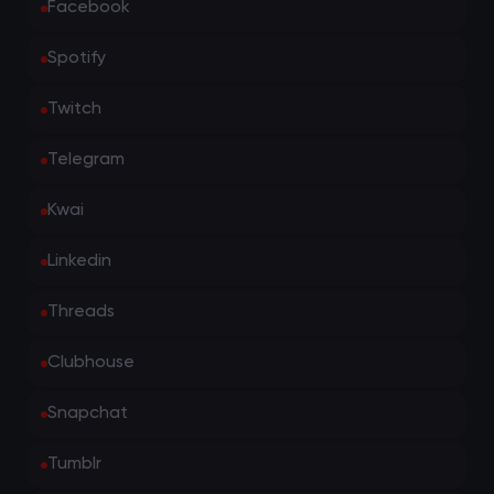
Facebook
Tamamen
Instagram Organik
ve
Türk
takipçi
üzerinden bir satın alma
Spotify
gerçekleştirmek isterseniz düşmeyen
paketlere de göz atabileceğinizi hatırlatalım.
Twitch
Telegram
Bazı paketler 90 gün telafisi olurken bazıları
ise ömür boyu garantili bir şekilde
Kwai
sunulmaktadır. düşüş olması durumunda ise
%100 telafi seçeneklerimizden mutlaka
Linkedin
yararlanmanızı öneririz.
Threads
Takipçilerin gönderimi hemen başlar
Takipçi teslimatları anlık olarak yapılır
Clubhouse
Instagram’da popüler bir hesap olursunuz
Keşfete düşme ihtimaliniz artar
Snapchat
Instagram Düşmeyen Takipçi
Tumblr
Satın Almanın Önemi