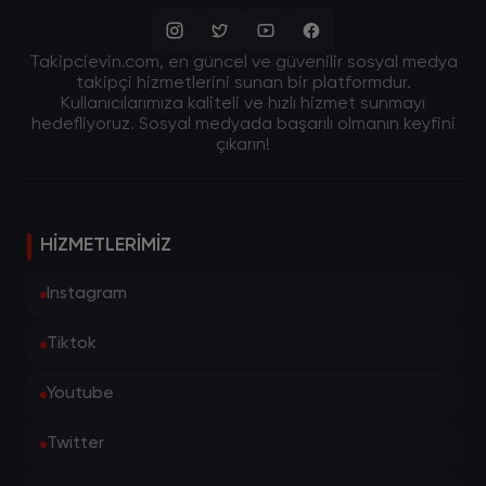
olduğunu da belirtmemiz gerekiyor. Sitemiz
üzerinden 7/24 Instagram takipçi beğeni
Takipcievin.com, en güncel ve güvenilir sosyal medya
izlenme Reels izlenmeleri gibi birçok hizmeti
takipçi hizmetlerini sunan bir platformdur.
alabileceğinizi de hatırlatmamız gerekiyor.
Kullanıcılarımıza kaliteli ve hızlı hizmet sunmayı
Sistemde yer alan paketlerin tamamı
hedefliyoruz. Sosyal medyada başarılı olmanın keyfini
çıkarın!
otomatik olarak servisler tarafından
yönlendirilmektedir. Yani gecenin istediğiniz
saatinde de takipçi işlemlerini anlık olarak tek
başınıza gerçekleştirebilirsiniz.
HIZMETLERIMIZ
Instagram
Düşmeyen Takipçi Paketlerinin
Özellikleri Nelerdir?
Tiktok
Youtube
Instagram'da sadece size özel profillere
takipçiler gönderilebilmektedir. Düşmeyen
Twitter
paketin özellikleri ise tam anlamıyla Instagram
hesaplarınızı yükselmesini sağlayacaktır.