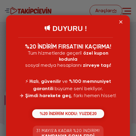
Araçlar
DUYURU !
%20 İNDİRİM FIRSATINI KAÇIRMA!
Tüm hizmetlerde geçerli
özel kupon
Instagram Düşmeyen Takipçi Satın al
kodunla
sosyal medya hesaplarını
zirveye taşı!
Instagram Takipçi Satın Al Paketleri İle Sende Yüksel!
%100 Gerçek yabancı hesaplar. 365 Gün Düşüşlere Karşı
Telafili.
⚡️
Hızlı
,
güvenilir
ve
%100 memnuniyet
garantili
büyüme seni bekliyor.
✈️
Şimdi harekete geç
, farkı hemen hisset!
100 Düşmeyen Takipçi
%20 İNDİRİM KODU: YUZDE20
%100 Düşmeyen Takipçi
+10 Takipçi Hediye
31 MAYIS’A KADAR %20 İNDIRIM!