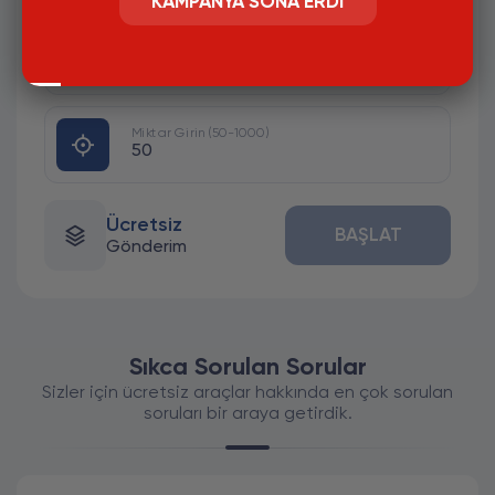
KAMPANYA SONA ERDI
#
GÖNDERİ LİNKİ GİRİNİZ.HESAP
HERKESE AÇIK OLMASI GEREKLİ
Miktar Girin (50-1000)
Ücretsiz
BAŞLAT
Gönderim
Sıkca Sorulan Sorular
Sizler için ücretsiz araçlar hakkında en çok sorulan
soruları bir araya getirdik.