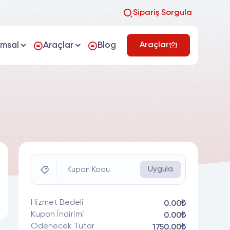
Sipariş Sorgula
umsal
Araçlar
Blog
Araçlar
Uygula
Kupon Kodu
Hizmet Bedeli
0.00₺
Kupon İndirimi
0.00₺
Ödenecek Tutar
1750.00₺