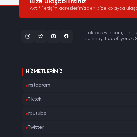
Bize Ulaşabilirsiniz!
Aktif iletişim adreslerimizden bize kolayca ulaşa
Takipcievin.com, en gün
sunmayı hedefliyoruz. S
HIZMETLERIMIZ
Instagram
Tiktok
Youtube
Twitter