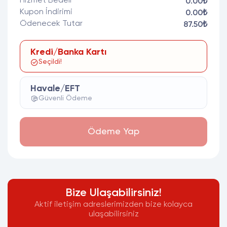
Hizmet Bedeli
0.00₺
Kupon İndirimi
0.00₺
Ödenecek Tutar
87.50₺
Kredi/Banka Kartı
Seçildi!
Havale/EFT
Güvenli Ödeme
Ödeme Yap
Bize Ulaşabilirsiniz!
Aktif iletişim adreslerimizden bize kolayca
ulaşabilirsiniz