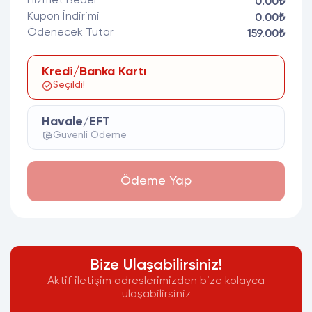
Hizmet Bedeli
0.00₺
Kupon İndirimi
0.00₺
Ödenecek Tutar
159.00₺
Kredi/Banka Kartı
Seçildi!
Havale/EFT
Güvenli Ödeme
Ödeme Yap
Bize Ulaşabilirsiniz!
Aktif iletişim adreslerimizden bize kolayca
ulaşabilirsiniz